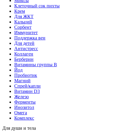
Миксы
Клеточный сок пихты
Крем
Для ЖКТ
Кальций
Сорбент
Иммунитет
Поддержка вен
Для детей
Антистресс
Коллаген
Берберин
Витамины группы B
Йод
Пробиотик
Магний
Спрей/капли
Витамин D3
Железо
Ферменты
Инозитол
Омега
Комплекс
Для души и тела