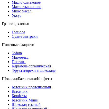
Масло оливковое
Масло тыквенное
Микс масел
Уксус
Гранола, хлопья
Гранола
Сухие завтраки
Полезные сладости
Зефир
Мармелад
Пастила
Карамель органическая
Фрукты/орехи в шоколаде
Шоколад/Батончики/Конфеты
Батончик протеиновый
Батончик
Конфеты
Батончик Мини
Шоколад темный
Шоколад гречишный