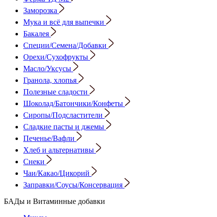
Заморозка
Мука и всё для выпечки
Бакалея
Специи/Семена/Добавки
Орехи/Сухофрукты
Масло/Уксусы
Гранола, хлопья
Полезные сладости
Шоколад/Батончики/Конфеты
Сиропы/Подсластители
Сладкие пасты и джемы
Печенье/Вафли
Хлеб и альтернативы
Снеки
Чаи/Какао/Цикорий
Заправки/Соусы/Консервация
БАДы и Витаминные добавки