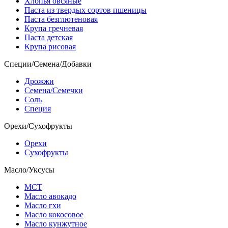
Хлопья овсяные
Паста из твердых сортов пшеницы
Паста безглютеновая
Крупа гречневая
Паста детская
Крупа рисовая
Специи/Семена/Добавки
Дрожжи
Семена/Семечки
Соль
Специя
Орехи/Сухофрукты
Орехи
Сухофрукты
Масло/Уксусы
МСТ
Масло авокадо
Масло гхи
Масло кокосовое
Масло кунжутное