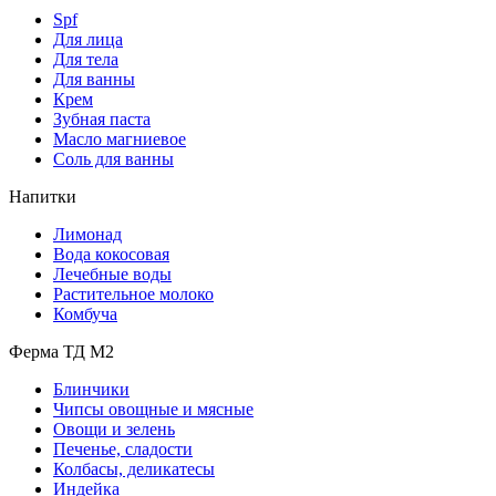
Spf
Для лица
Для тела
Для ванны
Крем
Зубная паста
Масло магниевое
Соль для ванны
Напитки
Лимонад
Вода кокосовая
Лечебные воды
Растительное молоко
Комбуча
Ферма ТД М2
Блинчики
Чипсы овощные и мясные
Овощи и зелень
Печенье, сладости
Колбасы, деликатесы
Индейка