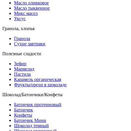
Масло оливковое
Масло тыквенное
Микс масел
Уксус
Гранола, хлопья
Гранола
Сухие завтраки
Полезные сладости
Зефир
Мармелад
Пастила
Карамель органическая
Фрукты/орехи в шоколаде
Шоколад/Батончики/Конфеты
Батончик протеиновый
Батончик
Конфеты
Батончик Мини
Шоколад темный
Шоколад гречишный