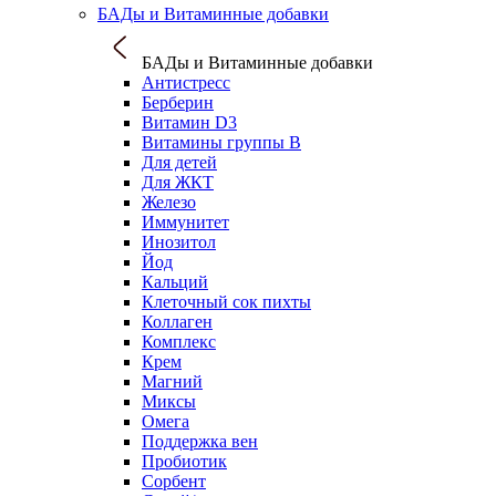
БАДы и Витаминные добавки
БАДы и Витаминные добавки
Антистресс
Берберин
Витамин D3
Витамины группы B
Для детей
Для ЖКТ
Железо
Иммунитет
Инозитол
Йод
Кальций
Клеточный сок пихты
Коллаген
Комплекс
Крем
Магний
Миксы
Омега
Поддержка вен
Пробиотик
Сорбент