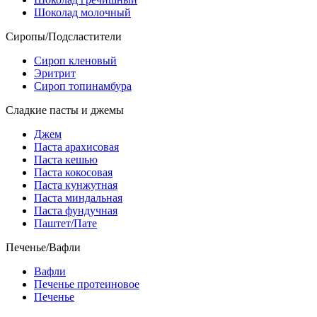
Шоколад молочный
Сиропы/Подсластители
Сироп кленовый
Эритрит
Сироп топинамбура
Сладкие пасты и джемы
Джем
Паста арахисовая
Паста кешью
Паста кокосовая
Паста кунжутная
Паста миндальная
Паста фундучная
Паштет/Пате
Печенье/Вафли
Вафли
Печенье протеиновое
Печенье