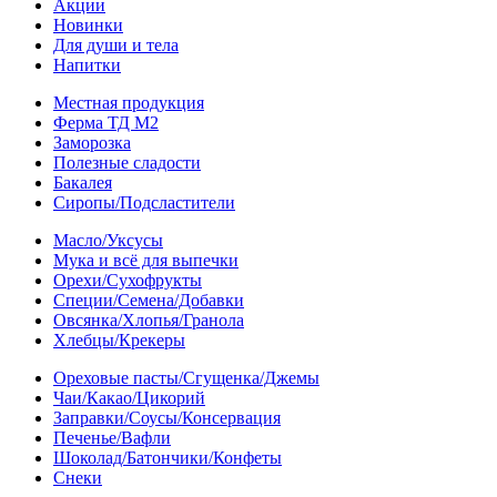
Акции
Новинки
Для души и тела
Напитки
Местная продукция
Ферма ТД М2
Заморозка
Полезные сладости
Бакалея
Сиропы/Подсластители
Масло/Уксусы
Мука и всё для выпечки
Орехи/Сухофрукты
Специи/Семена/Добавки
Овсянка/Хлопья/Гранола
Хлебцы/Крекеры
Ореховые пасты/Сгущенка/Джемы
Чаи/Какао/Цикорий
Заправки/Соусы/Консервация
Печенье/Вафли
Шоколад/Батончики/Конфеты
Снеки