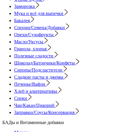
Заморозка
Мука и всё для выпечки
Бакалея
Специи/Семена/Добавки
Орехи/Сухофрукты
Масло/Уксусы
Гранола, хлопья
Полезные сладости
Шоколад/Батончики/Конфеты
Сиропы/Подсластители
Сладкие пасты и джемы
Печенье/Вафли
Хлеб и альтернативы
Снеки
Чаи/Какао/Цикорий
Заправки/Соусы/Консервация
БАДы и Витаминные добавки