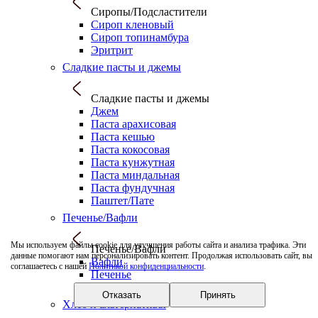
Сиропы/Подсластители
Сироп кленовый
Сироп топинамбура
Эритрит
Сладкие пасты и джемы
Сладкие пасты и джемы
Джем
Паста арахисовая
Паста кешью
Паста кокосовая
Паста кунжутная
Паста миндальная
Паста фундучная
Паштет/Пате
Печенье/Вафли
Мы используем файлы cookie для улучшения работы сайта и анализа трафика. Эти
Печенье/Вафли
данные помогают нам персонализировать контент. Продолжая использовать сайт, вы
Вафли
соглашаетесь с нашей
Политикой конфиденциальности
.
Печенье
Печенье протеиновое
Отказать
Принять
Хлеб и альтернативы