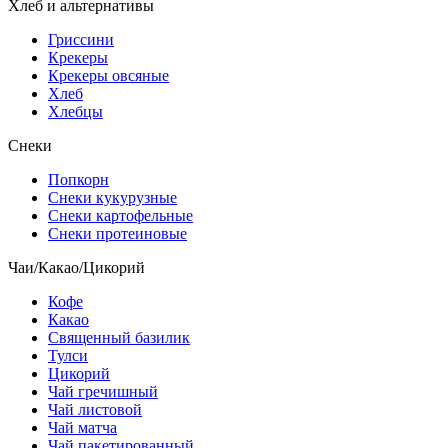
Хлеб и альтернативы
Гриссини
Крекеры
Крекеры овсяные
Хлеб
Хлебцы
Снеки
Попкорн
Снеки кукурузные
Снеки картофельные
Снеки протеиновые
Чаи/Какао/Цикорий
Кофе
Какао
Священный базилик
Тулси
Цикорий
Чай гречишный
Чай листовой
Чай матча
Чай пакетированный