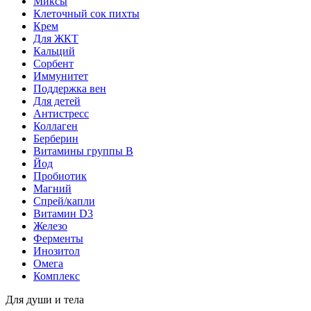
Миксы
Клеточный сок пихты
Крем
Для ЖКТ
Кальций
Сорбент
Иммунитет
Поддержка вен
Для детей
Антистресс
Коллаген
Берберин
Витамины группы B
Йод
Пробиотик
Магний
Спрей/капли
Витамин D3
Железо
Ферменты
Инозитол
Омега
Комплекс
Для души и тела