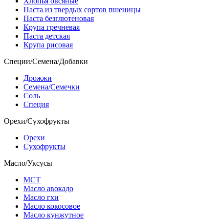
Хлопья овсяные
Паста из твердых сортов пшеницы
Паста безглютеновая
Крупа гречневая
Паста детская
Крупа рисовая
Специи/Семена/Добавки
Дрожжи
Семена/Семечки
Соль
Специя
Орехи/Сухофрукты
Орехи
Сухофрукты
Масло/Уксусы
МСТ
Масло авокадо
Масло гхи
Масло кокосовое
Масло кунжутное