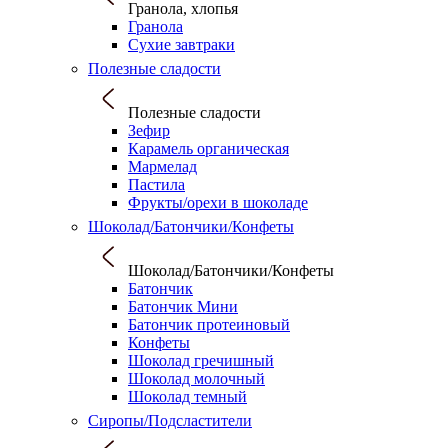
Гранола, хлопья
Гранола
Сухие завтраки
Полезные сладости
Полезные сладости
Зефир
Карамель органическая
Мармелад
Пастила
Фрукты/орехи в шоколаде
Шоколад/Батончики/Конфеты
Шоколад/Батончики/Конфеты
Батончик
Батончик Мини
Батончик протеиновый
Конфеты
Шоколад гречишный
Шоколад молочный
Шоколад темный
Сиропы/Подсластители