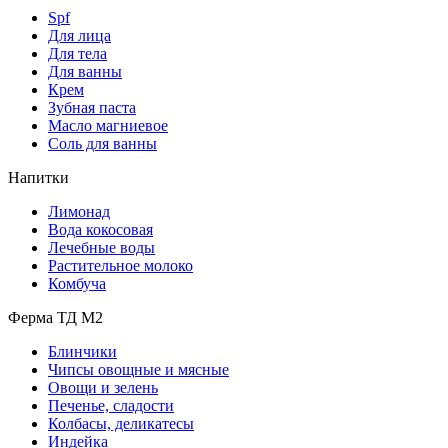
Spf
Для лица
Для тела
Для ванны
Крем
Зубная паста
Масло магниевое
Соль для ванны
Напитки
Лимонад
Вода кокосовая
Лечебные воды
Растительное молоко
Комбуча
Ферма ТД М2
Блинчики
Чипсы овощные и мясные
Овощи и зелень
Печенье, сладости
Колбасы, деликатесы
Индейка