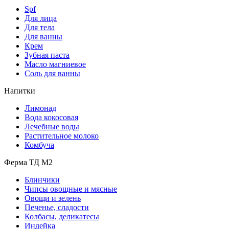
Spf
Для лица
Для тела
Для ванны
Крем
Зубная паста
Масло магниевое
Соль для ванны
Напитки
Лимонад
Вода кокосовая
Лечебные воды
Растительное молоко
Комбуча
Ферма ТД М2
Блинчики
Чипсы овощные и мясные
Овощи и зелень
Печенье, сладости
Колбасы, деликатесы
Индейка