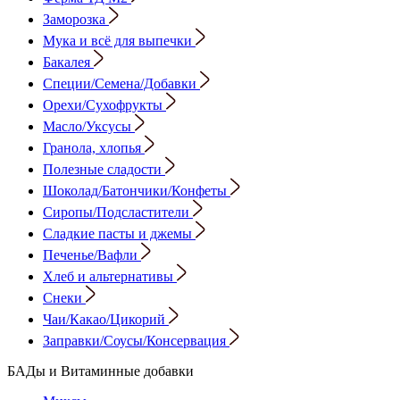
Заморозка
Мука и всё для выпечки
Бакалея
Специи/Семена/Добавки
Орехи/Сухофрукты
Масло/Уксусы
Гранола, хлопья
Полезные сладости
Шоколад/Батончики/Конфеты
Сиропы/Подсластители
Сладкие пасты и джемы
Печенье/Вафли
Хлеб и альтернативы
Снеки
Чаи/Какао/Цикорий
Заправки/Соусы/Консервация
БАДы и Витаминные добавки