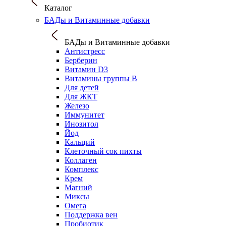
Каталог
БАДы и Витаминные добавки
БАДы и Витаминные добавки
Антистресс
Берберин
Витамин D3
Витамины группы B
Для детей
Для ЖКТ
Железо
Иммунитет
Инозитол
Йод
Кальций
Клеточный сок пихты
Коллаген
Комплекс
Крем
Магний
Миксы
Омега
Поддержка вен
Пробиотик