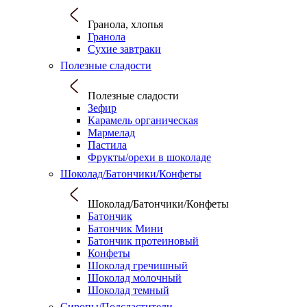
Гранола, хлопья
Гранола
Сухие завтраки
Полезные сладости
Полезные сладости
Зефир
Карамель органическая
Мармелад
Пастила
Фрукты/орехи в шоколаде
Шоколад/Батончики/Конфеты
Шоколад/Батончики/Конфеты
Батончик
Батончик Мини
Батончик протеиновый
Конфеты
Шоколад гречишный
Шоколад молочный
Шоколад темный
Сиропы/Подсластители