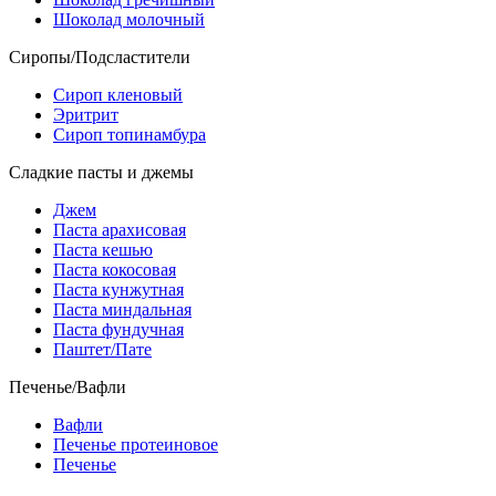
Шоколад молочный
Сиропы/Подсластители
Сироп кленовый
Эритрит
Сироп топинамбура
Сладкие пасты и джемы
Джем
Паста арахисовая
Паста кешью
Паста кокосовая
Паста кунжутная
Паста миндальная
Паста фундучная
Паштет/Пате
Печенье/Вафли
Вафли
Печенье протеиновое
Печенье