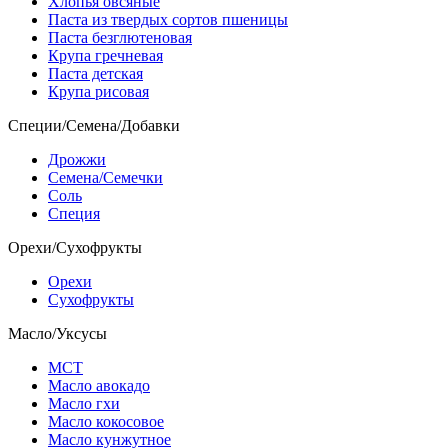
Хлопья овсяные
Паста из твердых сортов пшеницы
Паста безглютеновая
Крупа гречневая
Паста детская
Крупа рисовая
Специи/Семена/Добавки
Дрожжи
Семена/Семечки
Соль
Специя
Орехи/Сухофрукты
Орехи
Сухофрукты
Масло/Уксусы
МСТ
Масло авокадо
Масло гхи
Масло кокосовое
Масло кунжутное