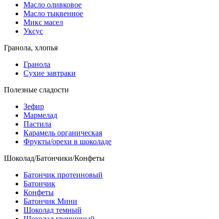
Масло оливковое
Масло тыквенное
Микс масел
Уксус
Гранола, хлопья
Гранола
Сухие завтраки
Полезные сладости
Зефир
Мармелад
Пастила
Карамель органическая
Фрукты/орехи в шоколаде
Шоколад/Батончики/Конфеты
Батончик протеиновый
Батончик
Конфеты
Батончик Мини
Шоколад темный
Шоколад гречишный