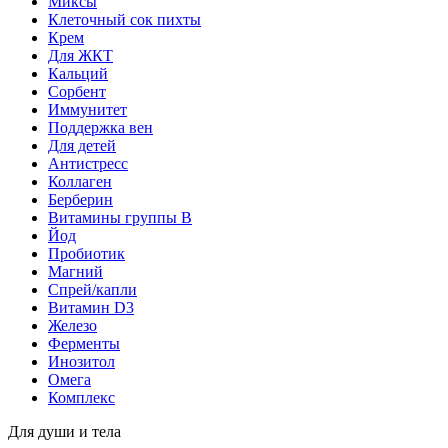
Миксы
Клеточный сок пихты
Крем
Для ЖКТ
Кальций
Сорбент
Иммунитет
Поддержка вен
Для детей
Антистресс
Коллаген
Берберин
Витамины группы B
Йод
Пробиотик
Магний
Спрей/капли
Витамин D3
Железо
Ферменты
Инозитол
Омега
Комплекс
Для души и тела