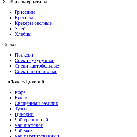
Хлеб и альтернативы
Гриссини
Крекеры
Крекеры овсяные
Хлеб
Хлебцы
Снеки
Попкорн
Снеки кукурузные
Снеки картофельные
Снеки протеиновые
Чаи/Какао/Цикорий
Кофе
Какао
Священный базилик
Тулси
Цикорий
Чай гречишный
Чай листовой
Чай матча
Чай пакетированный