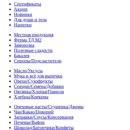
Сертификаты
Акции
Новинки
Для души и тела
Напитки
Местная продукция
Ферма ТД М2
Заморозка
Полезные сладости
Бакалея
Сиропы/Подсластители
Масло/Уксусы
Мука и всё для выпечки
Орехи/Сухофрукты
Специи/Семена/Добавки
Овсянка/Хлопья/Гранола
Хлебцы/Крекеры
Ореховые пасты/Сгущенка/Джемы
Чаи/Какао/Цикорий
Заправки/Соусы/Консервация
Печенье/Вафли
Шоколад/Батончики/Конфеты