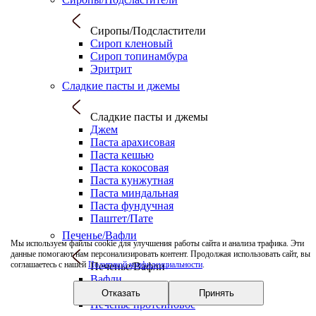
Сиропы/Подсластители
Сироп кленовый
Сироп топинамбура
Эритрит
Сладкие пасты и джемы
Сладкие пасты и джемы
Джем
Паста арахисовая
Паста кешью
Паста кокосовая
Паста кунжутная
Паста миндальная
Паста фундучная
Паштет/Пате
Печенье/Вафли
Мы используем файлы cookie для улучшения работы сайта и анализа трафика. Эти
данные помогают нам персонализировать контент. Продолжая использовать сайт, вы
соглашаетесь с нашей
Политикой конфиденциальности
.
Печенье/Вафли
Вафли
Печенье
Отказать
Принять
Печенье протеиновое