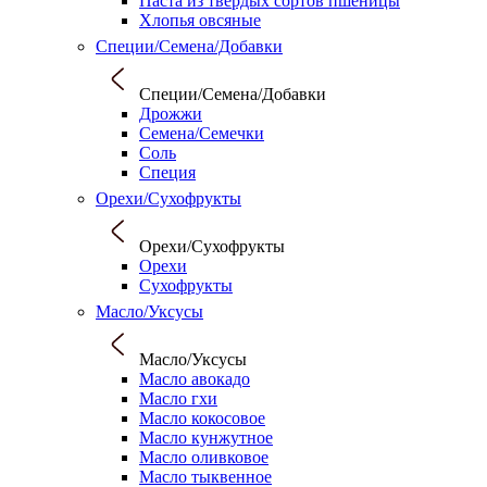
Паста из твердых сортов пшеницы
Хлопья овсяные
Специи/Семена/Добавки
Специи/Семена/Добавки
Дрожжи
Семена/Семечки
Соль
Специя
Орехи/Сухофрукты
Орехи/Сухофрукты
Орехи
Сухофрукты
Масло/Уксусы
Масло/Уксусы
Масло авокадо
Масло гхи
Масло кокосовое
Масло кунжутное
Масло оливковое
Масло тыквенное