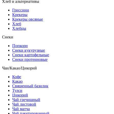
Хлеб и альтернативы
Гриссини
Крекеры
Крекеры овсяные
Хлеб
Хлебцы
Снеки
Попкорн
Снеки кукурузные
Снеки картофельные
Снеки протеиновые
Чаи/Какао/Цикорий
Кофе
Какао
Священный базилик
Тулси
Цикорий
Чай гречишный
Чай листовой
Чай матча
Чай пакетированный