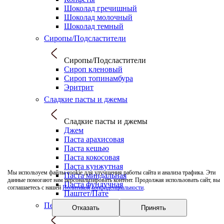
Шоколад гречишный
Шоколад молочный
Шоколад темный
Сиропы/Подсластители
Сиропы/Подсластители
Сироп кленовый
Сироп топинамбура
Эритрит
Сладкие пасты и джемы
Сладкие пасты и джемы
Джем
Паста арахисовая
Паста кешью
Паста кокосовая
Паста кунжутная
Мы используем файлы cookie для улучшения работы сайта и анализа трафика. Эти
Паста миндальная
данные помогают нам персонализировать контент. Продолжая использовать сайт, вы
Паста фундучная
соглашаетесь с нашей
Политикой конфиденциальности
.
Паштет/Пате
Печенье/Вафли
Отказать
Принять