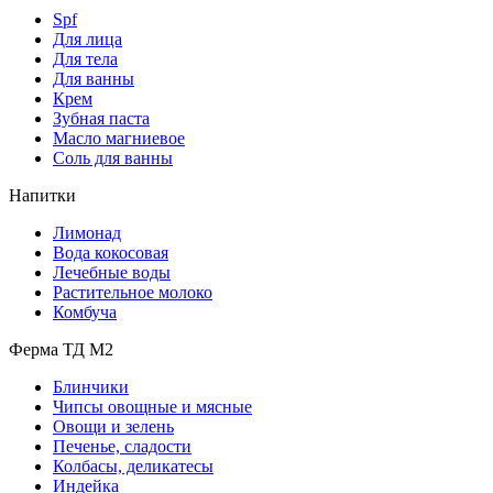
Spf
Для лица
Для тела
Для ванны
Крем
Зубная паста
Масло магниевое
Соль для ванны
Напитки
Лимонад
Вода кокосовая
Лечебные воды
Растительное молоко
Комбуча
Ферма ТД М2
Блинчики
Чипсы овощные и мясные
Овощи и зелень
Печенье, сладости
Колбасы, деликатесы
Индейка