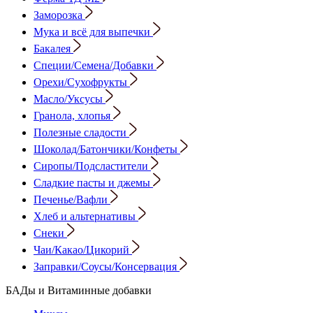
Заморозка
Мука и всё для выпечки
Бакалея
Специи/Семена/Добавки
Орехи/Сухофрукты
Масло/Уксусы
Гранола, хлопья
Полезные сладости
Шоколад/Батончики/Конфеты
Сиропы/Подсластители
Сладкие пасты и джемы
Печенье/Вафли
Хлеб и альтернативы
Снеки
Чаи/Какао/Цикорий
Заправки/Соусы/Консервация
БАДы и Витаминные добавки