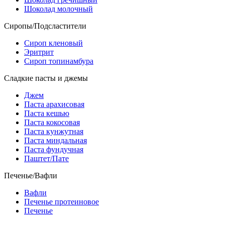
Шоколад молочный
Сиропы/Подсластители
Сироп кленовый
Эритрит
Сироп топинамбура
Сладкие пасты и джемы
Джем
Паста арахисовая
Паста кешью
Паста кокосовая
Паста кунжутная
Паста миндальная
Паста фундучная
Паштет/Пате
Печенье/Вафли
Вафли
Печенье протеиновое
Печенье