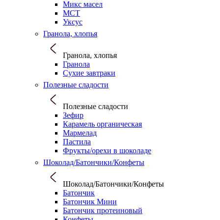
Микс масел
МСТ
Уксус
Гранола, хлопья
Гранола, хлопья
Гранола
Сухие завтраки
Полезные сладости
Полезные сладости
Зефир
Карамель органическая
Мармелад
Пастила
Фрукты/орехи в шоколаде
Шоколад/Батончики/Конфеты
Шоколад/Батончики/Конфеты
Батончик
Батончик Мини
Батончик протеиновый
Конфеты