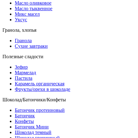
Масло оливковое
Масло тыквенное
Микс масел
Уксус
Гранола, хлопья
Гранола
Сухие завтраки
Полезные сладости
Зефир
Мармелад
Пастила
Карамель органическая
Фрукты/орехи в шоколаде
Шоколад/Батончики/Конфеты
Батончик протеиновый
Батончик
Конфеты
Батончик Мини
Шоколад темный
Шоколад гречишный