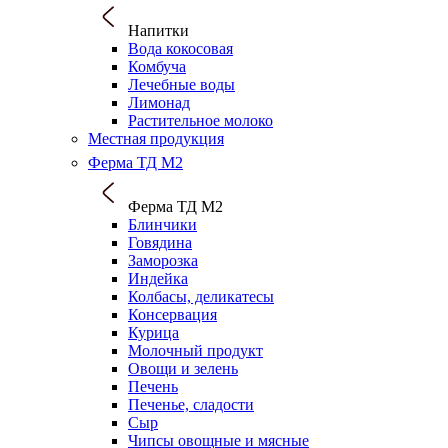
Напитки
Вода кокосовая
Комбуча
Лечебные воды
Лимонад
Растительное молоко
Местная продукция
Ферма ТД М2
Ферма ТД М2
Блинчики
Говядина
Заморозка
Индейка
Колбасы, деликатесы
Консервация
Курица
Молочный продукт
Овощи и зелень
Печень
Печенье, сладости
Сыр
Чипсы овощные и мясные