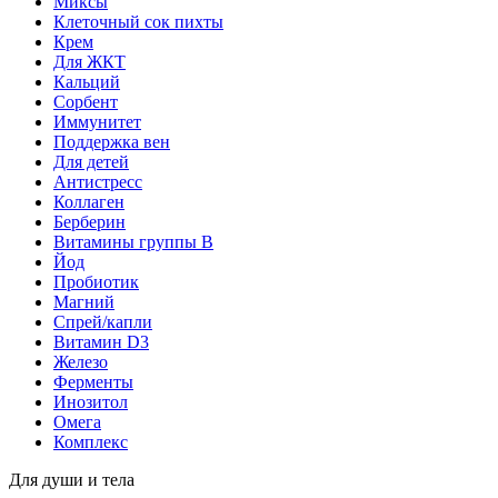
Миксы
Клеточный сок пихты
Крем
Для ЖКТ
Кальций
Сорбент
Иммунитет
Поддержка вен
Для детей
Антистресс
Коллаген
Берберин
Витамины группы B
Йод
Пробиотик
Магний
Спрей/капли
Витамин D3
Железо
Ферменты
Инозитол
Омега
Комплекс
Для души и тела