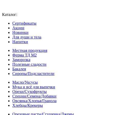
Каталог:
Сертификаты
Акции
Новинки
Для души и тела
Напитки
Местная продукция
Ферма ТД М2
Заморозка
Полезные сладости
Бакалея
Сиропы/Подсластители
Масло/Уксусы
Мука и всё для выпечки
Орехи/Сухофрукты
Специи/Семена/Добавки
Овсянка/Хлопья/Гранола
Хлебцы/Крекеры
Ореховые пасты/Сгущенка/Джемы