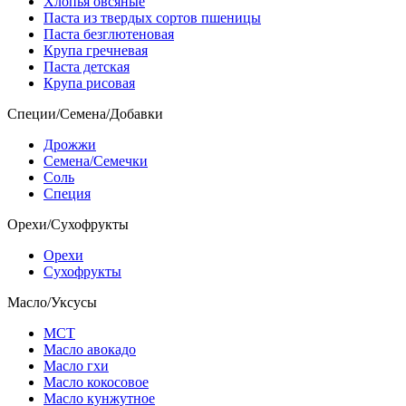
Хлопья овсяные
Паста из твердых сортов пшеницы
Паста безглютеновая
Крупа гречневая
Паста детская
Крупа рисовая
Специи/Семена/Добавки
Дрожжи
Семена/Семечки
Соль
Специя
Орехи/Сухофрукты
Орехи
Сухофрукты
Масло/Уксусы
МСТ
Масло авокадо
Масло гхи
Масло кокосовое
Масло кунжутное