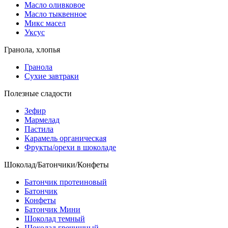
Масло оливковое
Масло тыквенное
Микс масел
Уксус
Гранола, хлопья
Гранола
Сухие завтраки
Полезные сладости
Зефир
Мармелад
Пастила
Карамель органическая
Фрукты/орехи в шоколаде
Шоколад/Батончики/Конфеты
Батончик протеиновый
Батончик
Конфеты
Батончик Мини
Шоколад темный
Шоколад гречишный