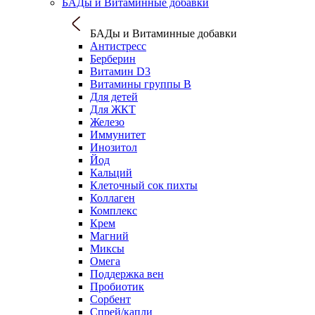
БАДы и Витаминные добавки
БАДы и Витаминные добавки
Антистресс
Берберин
Витамин D3
Витамины группы B
Для детей
Для ЖКТ
Железо
Иммунитет
Инозитол
Йод
Кальций
Клеточный сок пихты
Коллаген
Комплекс
Крем
Магний
Миксы
Омега
Поддержка вен
Пробиотик
Сорбент
Спрей/капли