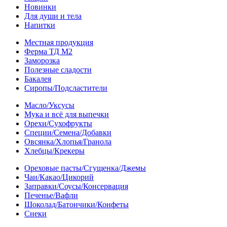
Новинки
Для души и тела
Напитки
Местная продукция
Ферма ТД М2
Заморозка
Полезные сладости
Бакалея
Сиропы/Подсластители
Масло/Уксусы
Мука и всё для выпечки
Орехи/Сухофрукты
Специи/Семена/Добавки
Овсянка/Хлопья/Гранола
Хлебцы/Крекеры
Ореховые пасты/Сгущенка/Джемы
Чаи/Какао/Цикорий
Заправки/Соусы/Консервация
Печенье/Вафли
Шоколад/Батончики/Конфеты
Снеки