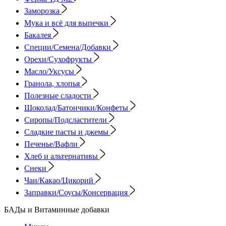
Заморозка
Мука и всё для выпечки
Бакалея
Специи/Семена/Добавки
Орехи/Сухофрукты
Масло/Уксусы
Гранола, хлопья
Полезные сладости
Шоколад/Батончики/Конфеты
Сиропы/Подсластители
Сладкие пасты и джемы
Печенье/Вафли
Хлеб и альтернативы
Снеки
Чаи/Какао/Цикорий
Заправки/Соусы/Консервация
БАДы и Витаминные добавки