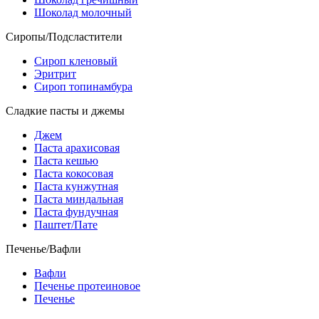
Шоколад молочный
Сиропы/Подсластители
Сироп кленовый
Эритрит
Сироп топинамбура
Сладкие пасты и джемы
Джем
Паста арахисовая
Паста кешью
Паста кокосовая
Паста кунжутная
Паста миндальная
Паста фундучная
Паштет/Пате
Печенье/Вафли
Вафли
Печенье протеиновое
Печенье