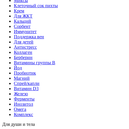
Миксы
Клеточный сок пихты
Крем
Для ЖКТ
Кальций
Сорбент
Иммунитет
Поддержка вен
Для детей
Антистресс
Коллаген
Берберин
Витамины группы B
Йод
Пробиотик
Магний
Спрей/капли
Витамин D3
Железо
Ферменты
Инозитол
Омега
Комплекс
Для души и тела