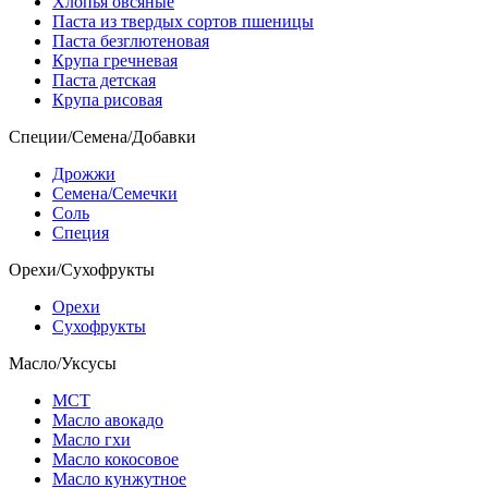
Хлопья овсяные
Паста из твердых сортов пшеницы
Паста безглютеновая
Крупа гречневая
Паста детская
Крупа рисовая
Специи/Семена/Добавки
Дрожжи
Семена/Семечки
Соль
Специя
Орехи/Сухофрукты
Орехи
Сухофрукты
Масло/Уксусы
МСТ
Масло авокадо
Масло гхи
Масло кокосовое
Масло кунжутное