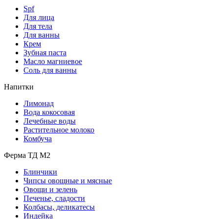
Spf
Для лица
Для тела
Для ванны
Крем
Зубная паста
Масло магниевое
Соль для ванны
Напитки
Лимонад
Вода кокосовая
Лечебные воды
Растительное молоко
Комбуча
Ферма ТД М2
Блинчики
Чипсы овощные и мясные
Овощи и зелень
Печенье, сладости
Колбасы, деликатесы
Индейка