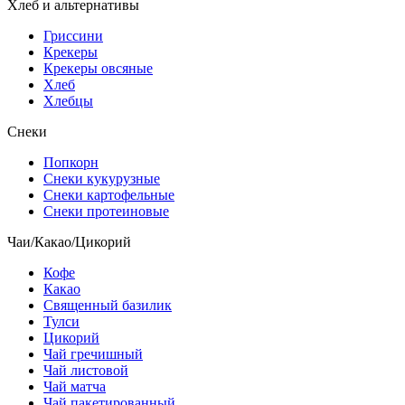
Хлеб и альтернативы
Гриссини
Крекеры
Крекеры овсяные
Хлеб
Хлебцы
Снеки
Попкорн
Снеки кукурузные
Снеки картофельные
Снеки протеиновые
Чаи/Какао/Цикорий
Кофе
Какао
Священный базилик
Тулси
Цикорий
Чай гречишный
Чай листовой
Чай матча
Чай пакетированный