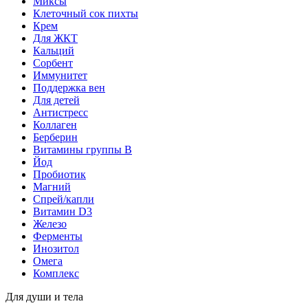
Миксы
Клеточный сок пихты
Крем
Для ЖКТ
Кальций
Сорбент
Иммунитет
Поддержка вен
Для детей
Антистресс
Коллаген
Берберин
Витамины группы B
Йод
Пробиотик
Магний
Спрей/капли
Витамин D3
Железо
Ферменты
Инозитол
Омега
Комплекс
Для души и тела