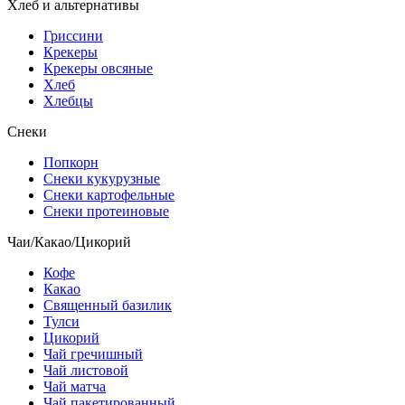
Хлеб и альтернативы
Гриссини
Крекеры
Крекеры овсяные
Хлеб
Хлебцы
Снеки
Попкорн
Снеки кукурузные
Снеки картофельные
Снеки протеиновые
Чаи/Какао/Цикорий
Кофе
Какао
Священный базилик
Тулси
Цикорий
Чай гречишный
Чай листовой
Чай матча
Чай пакетированный