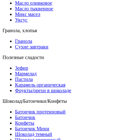
Масло оливковое
Масло тыквенное
Микс масел
Уксус
Гранола, хлопья
Гранола
Сухие завтраки
Полезные сладости
Зефир
Мармелад
Пастила
Карамель органическая
Фрукты/орехи в шоколаде
Шоколад/Батончики/Конфеты
Батончик протеиновый
Батончик
Конфеты
Батончик Мини
Шоколад темный
Шоколад гречишный