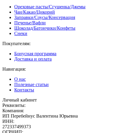
Ореховые пасты/Сгущенка/Джемы
Чаи/Какао/Цикорий
Заправки/Соусы/Консервация
Печенье/Вафли
Шоколад/Батончики/Конфеты
Снеки
Покупателям:
Бонусная программа
Доставка и оплата
Навигация:
О нас
Полезные статьи
Контакты
Личный кабинет
Реквизиты:
Компания:
ИП Перебейнус Валентина Юрьевна
ИНН:
272337499373
ОГРНИП: