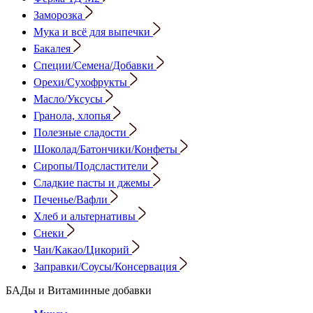
Заморозка
Мука и всё для выпечки
Бакалея
Специи/Семена/Добавки
Орехи/Сухофрукты
Масло/Уксусы
Гранола, хлопья
Полезные сладости
Шоколад/Батончики/Конфеты
Сиропы/Подсластители
Сладкие пасты и джемы
Печенье/Вафли
Хлеб и альтернативы
Снеки
Чаи/Какао/Цикорий
Заправки/Соусы/Консервация
БАДы и Витаминные добавки