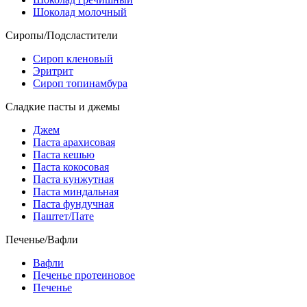
Шоколад молочный
Сиропы/Подсластители
Сироп кленовый
Эритрит
Сироп топинамбура
Сладкие пасты и джемы
Джем
Паста арахисовая
Паста кешью
Паста кокосовая
Паста кунжутная
Паста миндальная
Паста фундучная
Паштет/Пате
Печенье/Вафли
Вафли
Печенье протеиновое
Печенье