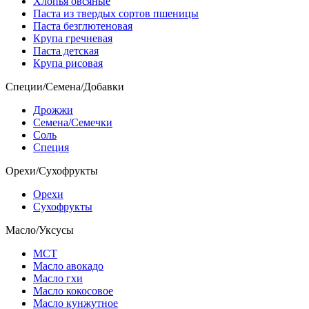
Хлопья овсяные
Паста из твердых сортов пшеницы
Паста безглютеновая
Крупа гречневая
Паста детская
Крупа рисовая
Специи/Семена/Добавки
Дрожжи
Семена/Семечки
Соль
Специя
Орехи/Сухофрукты
Орехи
Сухофрукты
Масло/Уксусы
МСТ
Масло авокадо
Масло гхи
Масло кокосовое
Масло кунжутное