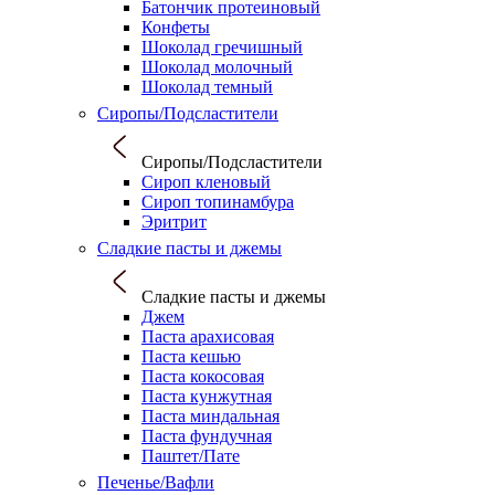
Батончик протеиновый
Конфеты
Шоколад гречишный
Шоколад молочный
Шоколад темный
Сиропы/Подсластители
Сиропы/Подсластители
Сироп кленовый
Сироп топинамбура
Эритрит
Сладкие пасты и джемы
Сладкие пасты и джемы
Джем
Паста арахисовая
Паста кешью
Паста кокосовая
Паста кунжутная
Паста миндальная
Паста фундучная
Паштет/Пате
Печенье/Вафли