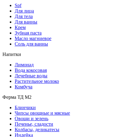
Spf
Для лица
Для тела
Для ванны
Крем
Зубная паста
Масло магниевое
Соль для ванны
Напитки
Лимонад
Вода кокосовая
Лечебные воды
Растительное молоко
Комбуча
Ферма ТД М2
Блинчики
Чипсы овощные и мясные
Овощи и зелень
Печенье, сладости
Колбасы, деликатесы
Индейка