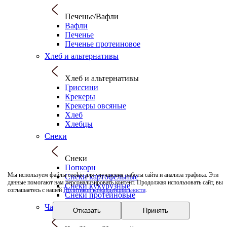
Печенье/Вафли
Вафли
Печенье
Печенье протеиновое
Хлеб и альтернативы
Хлеб и альтернативы
Гриссини
Крекеры
Крекеры овсяные
Хлеб
Хлебцы
Снеки
Снеки
Попкорн
Мы используем файлы cookie для улучшения работы сайта и анализа трафика. Эти
Снеки картофельные
данные помогают нам персонализировать контент. Продолжая использовать сайт, вы
Снеки кукурузные
соглашаетесь с нашей
Политикой конфиденциальности
.
Снеки протеиновые
Чаи/Какао/Цикорий
Отказать
Принять