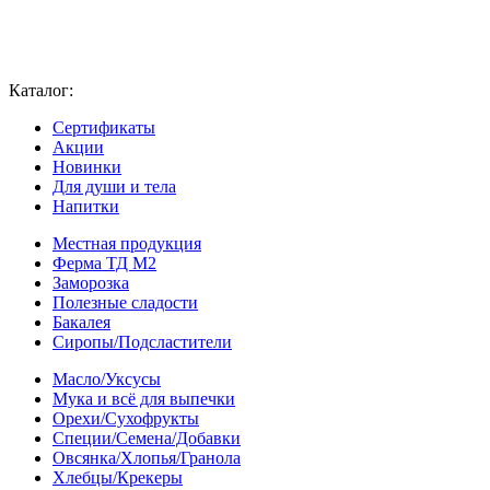
Каталог:
Сертификаты
Акции
Новинки
Для души и тела
Напитки
Местная продукция
Ферма ТД М2
Заморозка
Полезные сладости
Бакалея
Сиропы/Подсластители
Масло/Уксусы
Мука и всё для выпечки
Орехи/Сухофрукты
Специи/Семена/Добавки
Овсянка/Хлопья/Гранола
Хлебцы/Крекеры