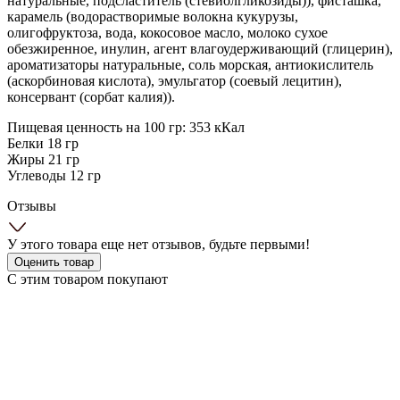
натуральные, подсластитель (стевиолгликозиды)), фисташка,
карамель (водорастворимые волокна кукурузы,
олигофруктоза, вода, кокосовое масло, молоко сухое
обезжиренное, инулин, агент влагоудерживающий (глицерин),
ароматизаторы натуральные, соль морская, антиокислитель
(аскорбиновая кислота), эмульгатор (соевый лецитин),
консервант (сорбат калия)).
Пищевая ценность на 100 гр: 353 кКал
Белки 18 гр
Жиры 21 гр
Углеводы 12 гр
Отзывы
У этого товара еще нет отзывов, будьте первыми!
Оценить товар
С этим товаром покупают