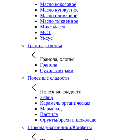
Масло кокосовое
Масло кунжутное
Масло оливковое
Масло тыквенное
Микс масел
МСТ
Уксус
Гранола, хлопья
Гранола, хлопья
Гранола
Сухие завтраки
Полезные сладости
Полезные сладости
Зефир
Карамель органическая
Мармелад
Пастила
Фрукты/орехи в шоколаде
Шоколад/Батончики/Конфеты