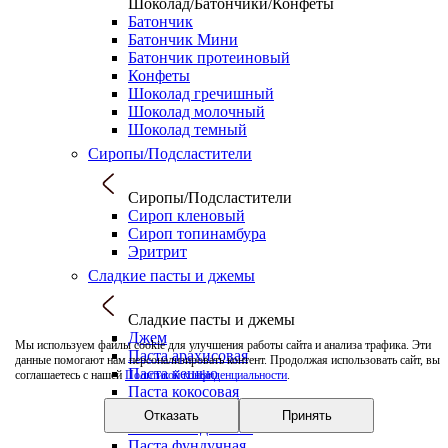
Шоколад/Батончики/Конфеты
Батончик
Батончик Мини
Батончик протеиновый
Конфеты
Шоколад гречишный
Шоколад молочный
Шоколад темный
Сиропы/Подсластители
Сиропы/Подсластители
Сироп кленовый
Сироп топинамбура
Эритрит
Сладкие пасты и джемы
Сладкие пасты и джемы
Джем
Мы используем файлы cookie для улучшения работы сайта и анализа трафика. Эти
Паста арахисовая
данные помогают нам персонализировать контент. Продолжая использовать сайт, вы
Паста кешью
соглашаетесь с нашей
Политикой конфиденциальности
.
Паста кокосовая
Паста кунжутная
Отказать
Принять
Паста миндальная
Паста фундучная