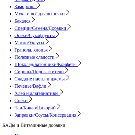
Заморозка
Мука и всё для выпечки
Бакалея
Специи/Семена/Добавки
Орехи/Сухофрукты
Масло/Уксусы
Гранола, хлопья
Полезные сладости
Шоколад/Батончики/Конфеты
Сиропы/Подсластители
Сладкие пасты и джемы
Печенье/Вафли
Хлеб и альтернативы
Снеки
Чаи/Какао/Цикорий
Заправки/Соусы/Консервация
БАДы и Витаминные добавки