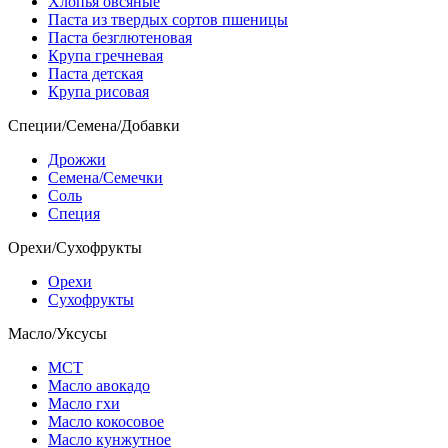
Хлопья овсяные
Паста из твердых сортов пшеницы
Паста безглютеновая
Крупа гречневая
Паста детская
Крупа рисовая
Специи/Семена/Добавки
Дрожжи
Семена/Семечки
Соль
Специя
Орехи/Сухофрукты
Орехи
Сухофрукты
Масло/Уксусы
МСТ
Масло авокадо
Масло гхи
Масло кокосовое
Масло кунжутное