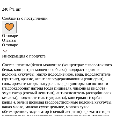
240
₽
/1 шт
Сообщить о поступлении
О товаре
Отзывы
О товаре
Информация о продукте
Состав: печенье(белки молочные (концентрат сывороточного
белка, концентрат молочного белка), водорастворимые
волокна кукурузы, масло подсолнечное, вода, подсластитель
(эритрит), арахис, агент влагоудерживающий (глицерин),
соль, ароматизаторы натуральные, регуляторы кислотности
(гидрокарбонат натрия (сода пищевая), лимонная кислота),
эмульгатор (соевый лецитин), антиокислитель (аскорбиновая
кислота), подсластитель (сукралоза), консервант (сорбат
калия)), белый шоколад (водорастворимые волокна кукурузы,
какао масло, молоко сухое цельное, молоко сухое
обезжиренное, эмульгатор (соевый лецитин), ароматизаторы