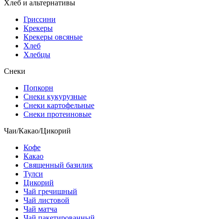
Хлеб и альтернативы
Гриссини
Крекеры
Крекеры овсяные
Хлеб
Хлебцы
Снеки
Попкорн
Снеки кукурузные
Снеки картофельные
Снеки протеиновые
Чаи/Какао/Цикорий
Кофе
Какао
Священный базилик
Тулси
Цикорий
Чай гречишный
Чай листовой
Чай матча
Чай пакетированный