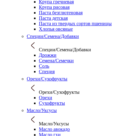
Крупа гречневая
Крупа рисовая
Паста безглютеновая
Паста детская
Паста из твердых сортов пшеницы
Хлопья овсяные
Специи/Семена/Добавки
Специи/Семена/Добавки
Дрожжи
Семена/Семечки
Соль
Специя
Орехи/Сухофрукты
Орехи/Сухофрукты
Орехи
Сухофрукты
Масло/Уксусы
Масло/Уксусы
Масло авокадо
Масло гхи