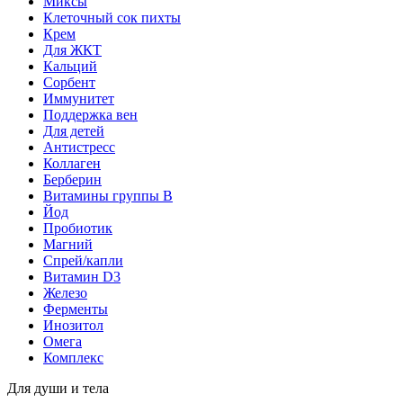
Миксы
Клеточный сок пихты
Крем
Для ЖКТ
Кальций
Сорбент
Иммунитет
Поддержка вен
Для детей
Антистресс
Коллаген
Берберин
Витамины группы B
Йод
Пробиотик
Магний
Спрей/капли
Витамин D3
Железо
Ферменты
Инозитол
Омега
Комплекс
Для души и тела