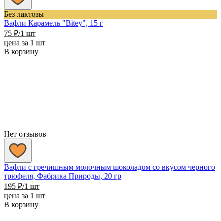
Без лактозы
Вафли Карамель "Bitey", 15 г
75
₽
/1 шт
цена за 1 шт
В корзину
Нет отзывов
Вафли с гречишным молочным шоколадом со вкусом черного
трюфеля, Фабрика Природы, 20 гр
195
₽
/1 шт
цена за 1 шт
В корзину