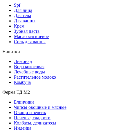
Spf
Для лица
Для тела
Для ванны
Крем
Зубная паста
Масло магниевое
Соль для ванны
Напитки
Лимонад
Вода кокосовая
Лечебные воды
Растительное молоко
Комбуча
Ферма ТД М2
Блинчики
Чипсы овощные и мясные
Овощи и зелень
Печенье, сладости
Колбасы, деликатесы
Индейка