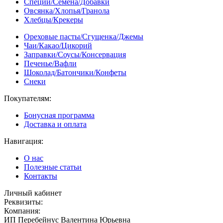
Специи/Семена/Добавки
Овсянка/Хлопья/Гранола
Хлебцы/Крекеры
Ореховые пасты/Сгущенка/Джемы
Чаи/Какао/Цикорий
Заправки/Соусы/Консервация
Печенье/Вафли
Шоколад/Батончики/Конфеты
Снеки
Покупателям:
Бонусная программа
Доставка и оплата
Навигация:
О нас
Полезные статьи
Контакты
Личный кабинет
Реквизиты:
Компания:
ИП Перебейнус Валентина Юрьевна