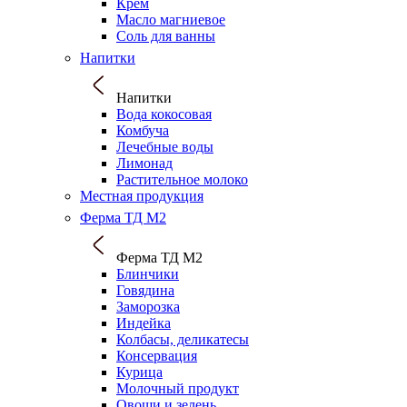
Крем
Масло магниевое
Соль для ванны
Напитки
Напитки
Вода кокосовая
Комбуча
Лечебные воды
Лимонад
Растительное молоко
Местная продукция
Ферма ТД М2
Ферма ТД М2
Блинчики
Говядина
Заморозка
Индейка
Колбасы, деликатесы
Консервация
Курица
Молочный продукт
Овощи и зелень