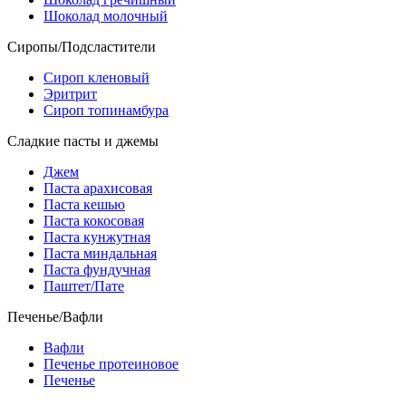
Шоколад молочный
Сиропы/Подсластители
Сироп кленовый
Эритрит
Сироп топинамбура
Сладкие пасты и джемы
Джем
Паста арахисовая
Паста кешью
Паста кокосовая
Паста кунжутная
Паста миндальная
Паста фундучная
Паштет/Пате
Печенье/Вафли
Вафли
Печенье протеиновое
Печенье