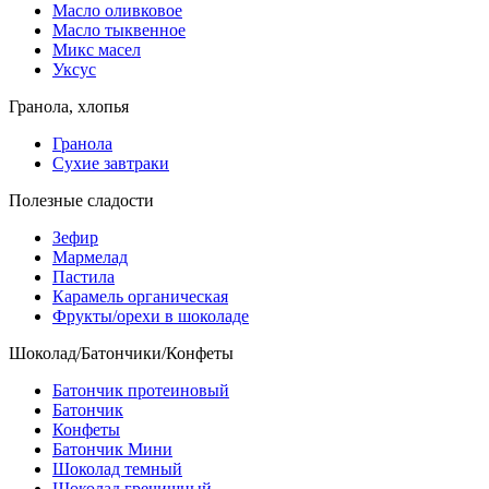
Масло оливковое
Масло тыквенное
Микс масел
Уксус
Гранола, хлопья
Гранола
Сухие завтраки
Полезные сладости
Зефир
Мармелад
Пастила
Карамель органическая
Фрукты/орехи в шоколаде
Шоколад/Батончики/Конфеты
Батончик протеиновый
Батончик
Конфеты
Батончик Мини
Шоколад темный
Шоколад гречишный