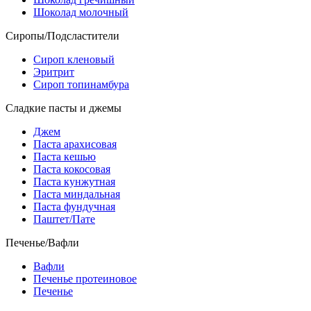
Шоколад молочный
Сиропы/Подсластители
Сироп кленовый
Эритрит
Сироп топинамбура
Сладкие пасты и джемы
Джем
Паста арахисовая
Паста кешью
Паста кокосовая
Паста кунжутная
Паста миндальная
Паста фундучная
Паштет/Пате
Печенье/Вафли
Вафли
Печенье протеиновое
Печенье