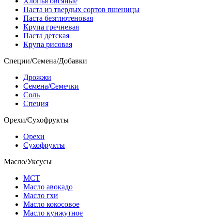
Хлопья овсяные
Паста из твердых сортов пшеницы
Паста безглютеновая
Крупа гречневая
Паста детская
Крупа рисовая
Специи/Семена/Добавки
Дрожжи
Семена/Семечки
Соль
Специя
Орехи/Сухофрукты
Орехи
Сухофрукты
Масло/Уксусы
МСТ
Масло авокадо
Масло гхи
Масло кокосовое
Масло кунжутное