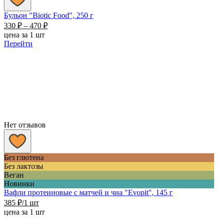
Бульон "Biotic Food", 250 г
Диапазон
330
₽
–
470
₽
цен:
цена за 1 шт
330 ₽
Перейти
–
470 ₽
Нет отзывов
Без глютена
Без лактозы
Веган
Новинки
Вафли протеиновые с матчей и чиа "Evopit", 145 г
385
₽
/1 шт
цена за 1 шт