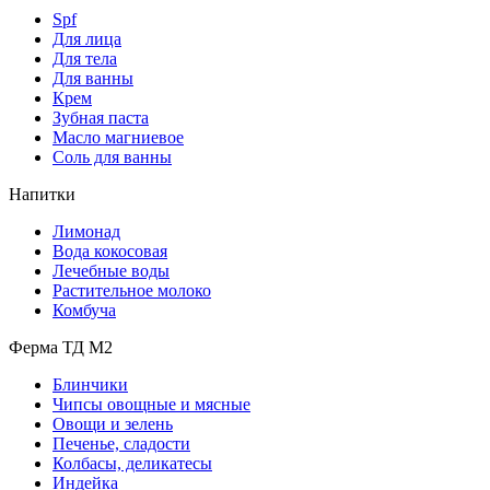
Spf
Для лица
Для тела
Для ванны
Крем
Зубная паста
Масло магниевое
Соль для ванны
Напитки
Лимонад
Вода кокосовая
Лечебные воды
Растительное молоко
Комбуча
Ферма ТД М2
Блинчики
Чипсы овощные и мясные
Овощи и зелень
Печенье, сладости
Колбасы, деликатесы
Индейка