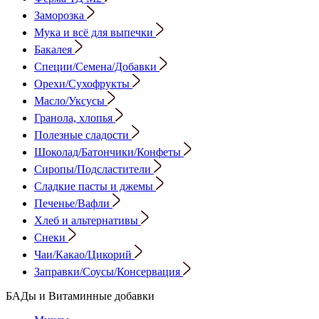
Заморозка
Мука и всё для выпечки
Бакалея
Специи/Семена/Добавки
Орехи/Сухофрукты
Масло/Уксусы
Гранола, хлопья
Полезные сладости
Шоколад/Батончики/Конфеты
Сиропы/Подсластители
Сладкие пасты и джемы
Печенье/Вафли
Хлеб и альтернативы
Снеки
Чаи/Какао/Цикорий
Заправки/Соусы/Консервация
БАДы и Витаминные добавки