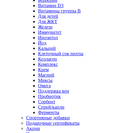
Берберин
Витамин D3
Витамины группы B
Для детей
Для ЖКТ
Железо
Иммунитет
Инозитол
Йод
Кальций
Клеточный сок пихты
Коллаген
Комплекс
Крем
Магний
Миксы
Омега
Поддержка вен
Пробиотик
Сорбент
Спрей/капли
Ферменты
Спортивные добавки
Подарочные сертификаты
Акции