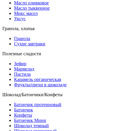
Масло оливковое
Масло тыквенное
Микс масел
Уксус
Гранола, хлопья
Гранола
Сухие завтраки
Полезные сладости
Зефир
Мармелад
Пастила
Карамель органическая
Фрукты/орехи в шоколаде
Шоколад/Батончики/Конфеты
Батончик протеиновый
Батончик
Конфеты
Батончик Мини
Шоколад темный
Шоколад гречишный