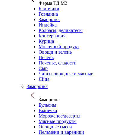
Ферма ТД М2
Блинчики
Говядина
Заморозка
Индейка
Колбасы, деликатесы
Консервация
Курица
Молочный продукт
Овощи и зелень
Печень
Печенье, сладости
Сыр
Чипсы овощные и мясные
Яйца
Заморозка
Заморозка
Бульоны
Выпечка
Мороженое/десерты
Мясные продукты
Овощные смеси
Пельмени и вареники