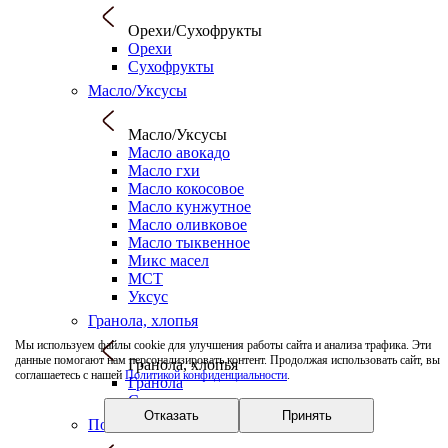
Орехи/Сухофрукты
Орехи
Сухофрукты
Масло/Уксусы
Масло/Уксусы
Масло авокадо
Масло гхи
Масло кокосовое
Масло кунжутное
Масло оливковое
Масло тыквенное
Микс масел
МСТ
Уксус
Гранола, хлопья
Мы используем файлы cookie для улучшения работы сайта и анализа трафика. Эти
данные помогают нам персонализировать контент. Продолжая использовать сайт, вы
Гранола, хлопья
соглашаетесь с нашей
Политикой конфиденциальности
.
Гранола
Сухие завтраки
Отказать
Принять
Полезные сладости