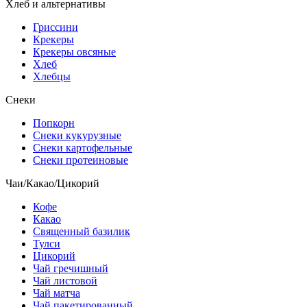
Хлеб и альтернативы
Гриссини
Крекеры
Крекеры овсяные
Хлеб
Хлебцы
Снеки
Попкорн
Снеки кукурузные
Снеки картофельные
Снеки протеиновые
Чаи/Какао/Цикорий
Кофе
Какао
Священный базилик
Тулси
Цикорий
Чай гречишный
Чай листовой
Чай матча
Чай пакетированный