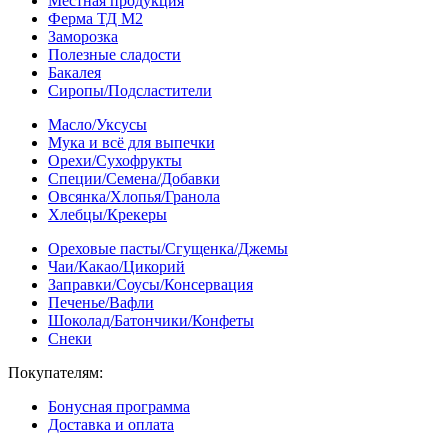
Местная продукция
Ферма ТД М2
Заморозка
Полезные сладости
Бакалея
Сиропы/Подсластители
Масло/Уксусы
Мука и всё для выпечки
Орехи/Сухофрукты
Специи/Семена/Добавки
Овсянка/Хлопья/Гранола
Хлебцы/Крекеры
Ореховые пасты/Сгущенка/Джемы
Чаи/Какао/Цикорий
Заправки/Соусы/Консервация
Печенье/Вафли
Шоколад/Батончики/Конфеты
Снеки
Покупателям:
Бонусная программа
Доставка и оплата