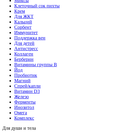
Миксы
Клеточный сок пихты
Крем
Для ЖКТ
Кальций
Сорбент
Иммунитет
Поддержка вен
Для детей
Антистресс
Коллаген
Берберин
Витамины группы B
Йод
Пробиотик
Магний
Спрей/капли
Витамин D3
Железо
Ферменты
Инозитол
Омега
Комплекс
Для души и тела