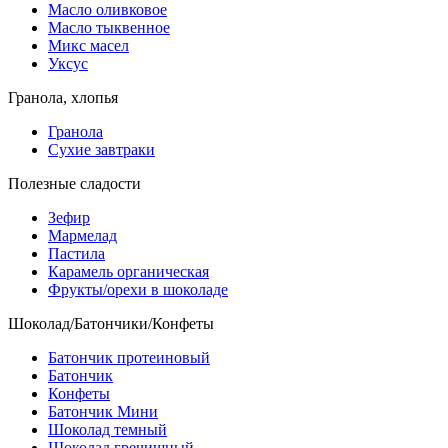
Масло оливковое
Масло тыквенное
Микс масел
Уксус
Гранола, хлопья
Гранола
Сухие завтраки
Полезные сладости
Зефир
Мармелад
Пастила
Карамель органическая
Фрукты/орехи в шоколаде
Шоколад/Батончики/Конфеты
Батончик протеиновый
Батончик
Конфеты
Батончик Мини
Шоколад темный
Шоколад гречишный