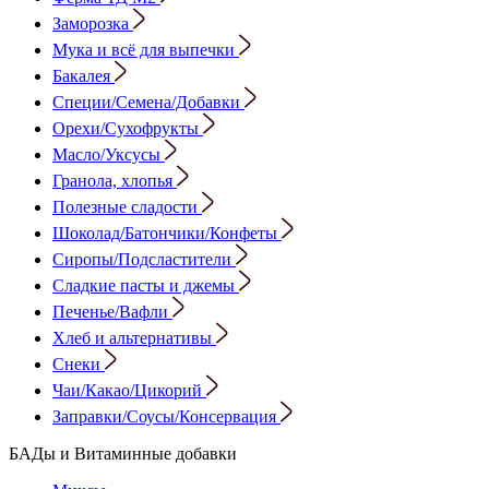
Заморозка
Мука и всё для выпечки
Бакалея
Специи/Семена/Добавки
Орехи/Сухофрукты
Масло/Уксусы
Гранола, хлопья
Полезные сладости
Шоколад/Батончики/Конфеты
Сиропы/Подсластители
Сладкие пасты и джемы
Печенье/Вафли
Хлеб и альтернативы
Снеки
Чаи/Какао/Цикорий
Заправки/Соусы/Консервация
БАДы и Витаминные добавки