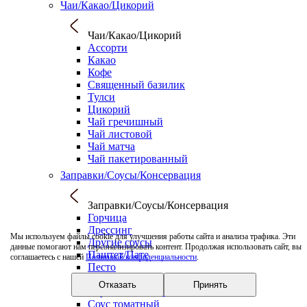
Чаи/Какао/Цикорий
Чаи/Какао/Цикорий
Ассорти
Какао
Кофе
Священный базилик
Тулси
Цикорий
Чай гречишный
Чай листовой
Чай матча
Чай пакетированный
Заправки/Соусы/Консервация
Заправки/Соусы/Консервация
Горчица
Дрессинг
Мы используем файлы cookie для улучшения работы сайта и анализа трафика. Эти
Другие соусы
данные помогают нам персонализировать контент. Продолжая использовать сайт, вы
Паштет/Пате
соглашаетесь с нашей
Политикой конфиденциальности
.
Песто
Сок цитруса
Отказать
Принять
Соус бальзамический
Соус томатный