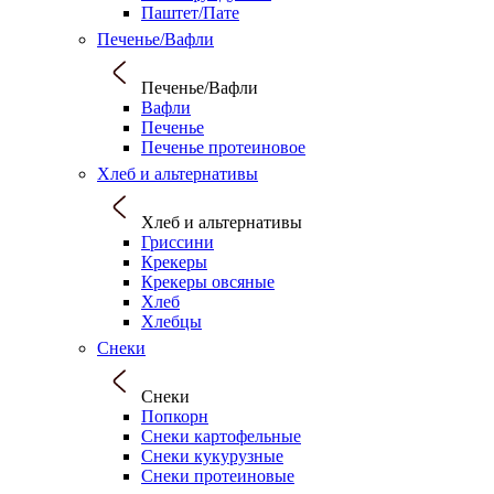
Паштет/Пате
Печенье/Вафли
Печенье/Вафли
Вафли
Печенье
Печенье протеиновое
Хлеб и альтернативы
Хлеб и альтернативы
Гриссини
Крекеры
Крекеры овсяные
Хлеб
Хлебцы
Снеки
Снеки
Попкорн
Снеки картофельные
Снеки кукурузные
Снеки протеиновые