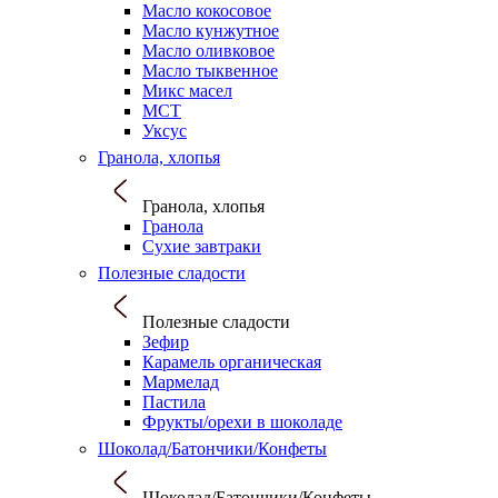
Масло кокосовое
Масло кунжутное
Масло оливковое
Масло тыквенное
Микс масел
МСТ
Уксус
Гранола, хлопья
Гранола, хлопья
Гранола
Сухие завтраки
Полезные сладости
Полезные сладости
Зефир
Карамель органическая
Мармелад
Пастила
Фрукты/орехи в шоколаде
Шоколад/Батончики/Конфеты
Шоколад/Батончики/Конфеты