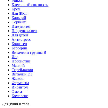
Миксы
Клеточный сок пихты
Крем
Для ЖКТ
Кальций
Сорбент
Иммунитет
Поддержка вен
Для детей
Антистресс
Коллаген
Берберин
Витамины группы B
Йод
Пробиотик
Магний
Спрей/капли
Витамин D3
Железо
Ферменты
Инозитол
Омега
Комплекс
Для души и тела