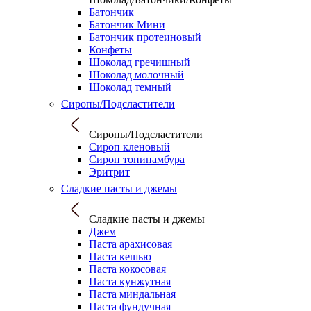
Батончик
Батончик Мини
Батончик протеиновый
Конфеты
Шоколад гречишный
Шоколад молочный
Шоколад темный
Сиропы/Подсластители
Сиропы/Подсластители
Сироп кленовый
Сироп топинамбура
Эритрит
Сладкие пасты и джемы
Сладкие пасты и джемы
Джем
Паста арахисовая
Паста кешью
Паста кокосовая
Паста кунжутная
Паста миндальная
Паста фундучная