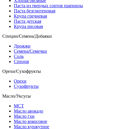
Хлопья овсяные
Паста из твердых сортов пшеницы
Паста безглютеновая
Крупа гречневая
Паста детская
Крупа рисовая
Специи/Семена/Добавки
Дрожжи
Семена/Семечки
Соль
Специя
Орехи/Сухофрукты
Орехи
Сухофрукты
Масло/Уксусы
МСТ
Масло авокадо
Масло гхи
Масло кокосовое
Масло кунжутное