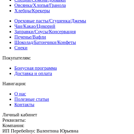
Овсянка/Хлопья/Гранола
Хлебцы/Крекеры
Ореховые пасты/Сгущенка/Джемы
Чаи/Какао/Цикорий
Заправки/Соусы/Консервация
Печенье/Вафли
Шоколад/Батончики/Конфеты
Снеки
Покупателям:
Бонусная программа
Доставка и оплата
Навигация:
О нас
Полезные статьи
Контакты
Личный кабинет
Реквизиты:
Компания:
ИП Перебейнус Валентина Юрьевна