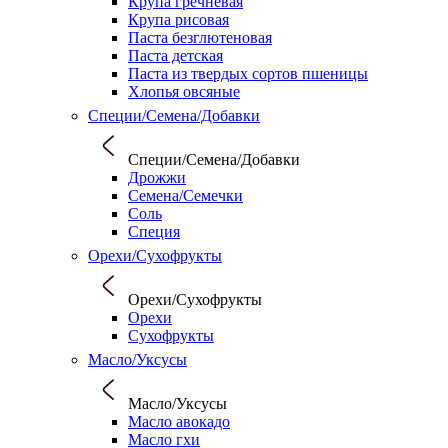
Крупа гречневая
Крупа рисовая
Паста безглютеновая
Паста детская
Паста из твердых сортов пшеницы
Хлопья овсяные
Специи/Семена/Добавки
Специи/Семена/Добавки
Дрожжи
Семена/Семечки
Соль
Специя
Орехи/Сухофрукты
Орехи/Сухофрукты
Орехи
Сухофрукты
Масло/Уксусы
Масло/Уксусы
Масло авокадо
Масло гхи