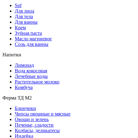
Spf
Для лица
Для тела
Для ванны
Крем
Зубная паста
Масло магниевое
Соль для ванны
Напитки
Лимонад
Вода кокосовая
Лечебные воды
Растительное молоко
Комбуча
Ферма ТД М2
Блинчики
Чипсы овощные и мясные
Овощи и зелень
Печенье, сладости
Колбасы, деликатесы
Индейка