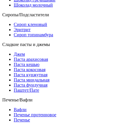
Шоколад молочный
Сиропы/Подсластители
Сироп кленовый
Эритрит
Сироп топинамбура
Сладкие пасты и джемы
Джем
Паста арахисовая
Паста кешью
Паста кокосовая
Паста кунжутная
Паста миндальная
Паста фундучная
Паштет/Пате
Печенье/Вафли
Вафли
Печенье протеиновое
Печенье