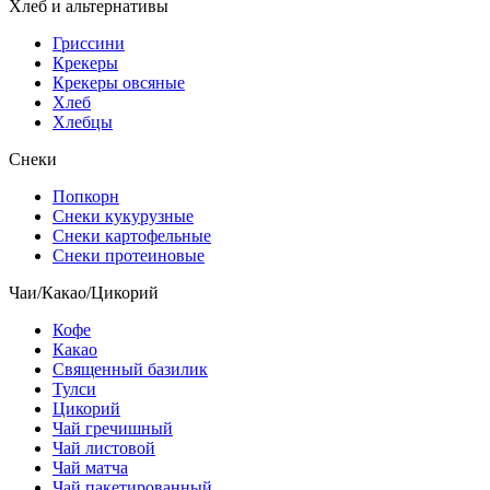
Хлеб и альтернативы
Гриссини
Крекеры
Крекеры овсяные
Хлеб
Хлебцы
Снеки
Попкорн
Снеки кукурузные
Снеки картофельные
Снеки протеиновые
Чаи/Какао/Цикорий
Кофе
Какао
Священный базилик
Тулси
Цикорий
Чай гречишный
Чай листовой
Чай матча
Чай пакетированный