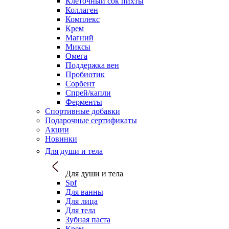
Клеточный сок пихты
Коллаген
Комплекс
Крем
Магний
Миксы
Омега
Поддержка вен
Пробиотик
Сорбент
Спрей/капли
Ферменты
Спортивные добавки
Подарочные сертификаты
Акции
Новинки
Для души и тела
Для души и тела
Spf
Для ванны
Для лица
Для тела
Зубная паста
Крем