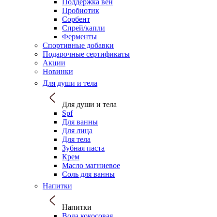
Поддержка вен
Пробиотик
Сорбент
Спрей/капли
Ферменты
Спортивные добавки
Подарочные сертификаты
Акции
Новинки
Для души и тела
Для души и тела
Spf
Для ванны
Для лица
Для тела
Зубная паста
Крем
Масло магниевое
Соль для ванны
Напитки
Напитки
Вода кокосовая