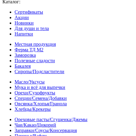
Каталог:
Сертификаты
Акции
Новинки
Для души и тела
Напитки
Местная продукция
Ферма ТД М2
Заморозка
Полезные сладости
Бакалея
Сиропы/Подсластители
Масло/Уксусы
Мука и всё для выпечки
Орехи/Сухофрукты
Специи/Семена/Добавки
Овсянка/Хлопья/Гранола
Хлебцы/Крекеры
Ореховые пасты/Сгущенка/Джемы
Чаи/Какао/Цикорий
Заправки/Соусы/Консервация
Печенье/Вафли