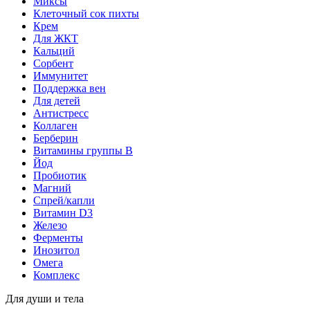
Миксы
Клеточный сок пихты
Крем
Для ЖКТ
Кальций
Сорбент
Иммунитет
Поддержка вен
Для детей
Антистресс
Коллаген
Берберин
Витамины группы B
Йод
Пробиотик
Магний
Спрей/капли
Витамин D3
Железо
Ферменты
Инозитол
Омега
Комплекс
Для души и тела