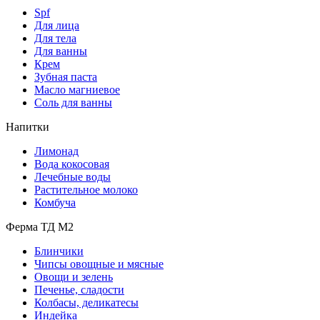
Spf
Для лица
Для тела
Для ванны
Крем
Зубная паста
Масло магниевое
Соль для ванны
Напитки
Лимонад
Вода кокосовая
Лечебные воды
Растительное молоко
Комбуча
Ферма ТД М2
Блинчики
Чипсы овощные и мясные
Овощи и зелень
Печенье, сладости
Колбасы, деликатесы
Индейка