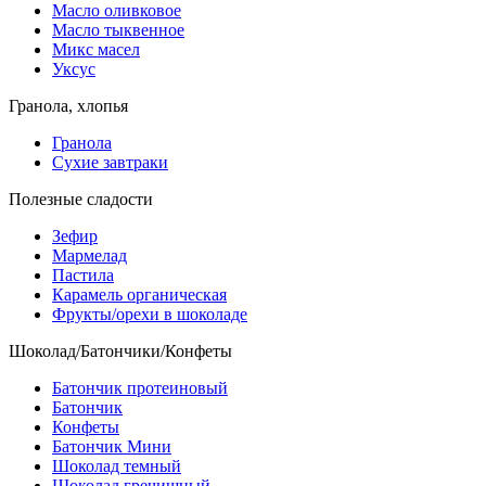
Масло оливковое
Масло тыквенное
Микс масел
Уксус
Гранола, хлопья
Гранола
Сухие завтраки
Полезные сладости
Зефир
Мармелад
Пастила
Карамель органическая
Фрукты/орехи в шоколаде
Шоколад/Батончики/Конфеты
Батончик протеиновый
Батончик
Конфеты
Батончик Мини
Шоколад темный
Шоколад гречишный