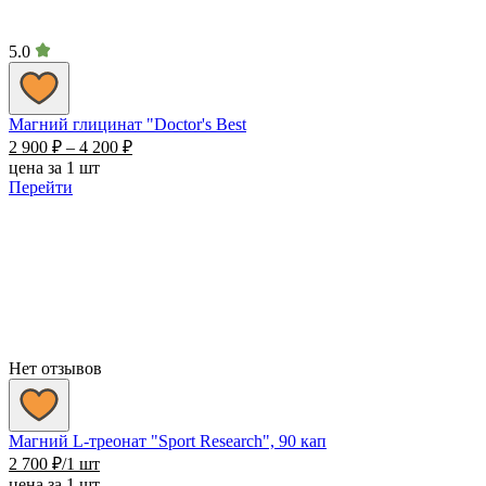
5.0
Магний глицинат "Doctor's Best
Диапазон
2 900
₽
–
4 200
₽
цен:
цена за 1 шт
2
Перейти
900 ₽
–
4
200 ₽
Нет отзывов
Магний L-треонат "Sport Research", 90 кап
2 700
₽
/1 шт
цена за 1 шт