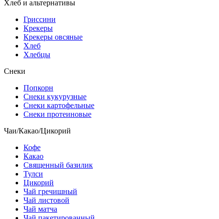
Хлеб и альтернативы
Гриссини
Крекеры
Крекеры овсяные
Хлеб
Хлебцы
Снеки
Попкорн
Снеки кукурузные
Снеки картофельные
Снеки протеиновые
Чаи/Какао/Цикорий
Кофе
Какао
Священный базилик
Тулси
Цикорий
Чай гречишный
Чай листовой
Чай матча
Чай пакетированный