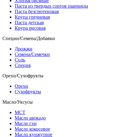
Хлопья овсяные
Паста из твердых сортов пшеницы
Паста безглютеновая
Крупа гречневая
Паста детская
Крупа рисовая
Специи/Семена/Добавки
Дрожжи
Семена/Семечки
Соль
Специя
Орехи/Сухофрукты
Орехи
Сухофрукты
Масло/Уксусы
МСТ
Масло авокадо
Масло гхи
Масло кокосовое
Масло кунжутное