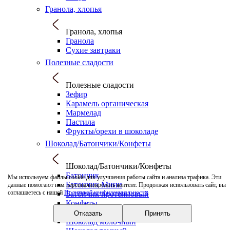
Гранола, хлопья
Гранола, хлопья
Гранола
Сухие завтраки
Полезные сладости
Полезные сладости
Зефир
Карамель органическая
Мармелад
Пастила
Фрукты/орехи в шоколаде
Шоколад/Батончики/Конфеты
Шоколад/Батончики/Конфеты
Батончик
Мы используем файлы cookie для улучшения работы сайта и анализа трафика. Эти
Батончик Мини
данные помогают нам персонализировать контент. Продолжая использовать сайт, вы
соглашаетесь с нашей
Политикой конфиденциальности
.
Батончик протеиновый
Конфеты
Шоколад гречишный
Отказать
Принять
Шоколад молочный