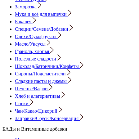
Заморозка
Мука и всё для выпечки
Бакалея
Специи/Семена/Добавки
Орехи/Сухофрукты
Масло/Уксусы
Гранола, хлопья
Полезные сладости
Шоколад/Батончики/Конфеты
Сиропы/Подсластители
Сладкие пасты и джемы
Печенье/Вафли
Хлеб и альтернативы
Снеки
Чаи/Какао/Цикорий
Заправки/Соусы/Консервация
БАДы и Витаминные добавки