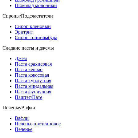
Шоколад молочный
Сиропы/Подсластители
Сироп кленовый
Эритрит
Сироп топинамбура
Сладкие пасты и джемы
Джем
Паста арахисовая
Паста кешью
Паста кокосовая
Паста кунжутная
Паста миндальная
Паста фундучная
Паштет/Пате
Печенье/Вафли
Вафли
Печенье протеиновое
Печенье