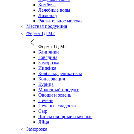
Комбуча
Лечебные воды
Лимонад
Растительное молоко
Местная продукция
Ферма ТД М2
Ферма ТД М2
Блинчики
Говядина
Заморозка
Индейка
Колбасы, деликатесы
Консервация
Курица
Молочный продукт
Овощи и зелень
Печень
Печенье, сладости
Сыр
Чипсы овощные и мясные
Яйца
Заморозка