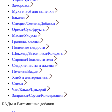
Заморозка
Мука и всё для выпечки
Бакалея
Специи/Семена/Добавки
Орехи/Сухофрукты
Масло/Уксусы
Гранола, хлопья
Полезные сладости
Шоколад/Батончики/Конфеты
Сиропы/Подсластители
Сладкие пасты и джемы
Печенье/Вафли
Хлеб и альтернативы
Снеки
Чаи/Какао/Цикорий
Заправки/Соусы/Консервация
БАДы и Витаминные добавки