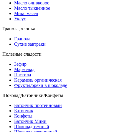
Масло оливковое
Масло тыквенное
Микс масел
Уксус
Гранола, хлопья
Гранола
Сухие завтраки
Полезные сладости
Зефир
Мармелад
Пастила
Карамель органическая
Фрукты/орехи в шоколаде
Шоколад/Батончики/Конфеты
Батончик протеиновый
Батончик
Конфеты
Батончик Мини
Шоколад темный
Шоколад гречишный