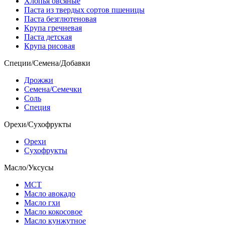
Хлопья овсяные
Паста из твердых сортов пшеницы
Паста безглютеновая
Крупа гречневая
Паста детская
Крупа рисовая
Специи/Семена/Добавки
Дрожжи
Семена/Семечки
Соль
Специя
Орехи/Сухофрукты
Орехи
Сухофрукты
Масло/Уксусы
МСТ
Масло авокадо
Масло гхи
Масло кокосовое
Масло кунжутное