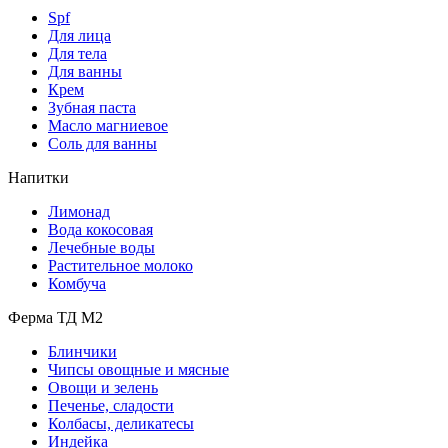
Spf
Для лица
Для тела
Для ванны
Крем
Зубная паста
Масло магниевое
Соль для ванны
Напитки
Лимонад
Вода кокосовая
Лечебные воды
Растительное молоко
Комбуча
Ферма ТД М2
Блинчики
Чипсы овощные и мясные
Овощи и зелень
Печенье, сладости
Колбасы, деликатесы
Индейка