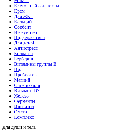
Миксы
Клеточный сок пихты
Крем
Для ЖКТ
Кальций
Сорбент
Иммунитет
Поддержка вен
Для детей
Антистресс
Коллаген
Берберин
Витамины группы B
Йод
Пробиотик
Магний
Спрей/капли
Витамин D3
Железо
Ферменты
Инозитол
Омега
Комплекс
Для души и тела