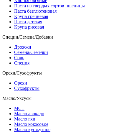
Хлопья овсяные
Паста из твердых сортов пшеницы
Паста безглютеновая
Крупа гречневая
Паста детская
Крупа рисовая
Специи/Семена/Добавки
Дрожжи
Семена/Семечки
Соль
Специя
Орехи/Сухофрукты
Орехи
Сухофрукты
Масло/Уксусы
МСТ
Масло авокадо
Масло гхи
Масло кокосовое
Масло кунжутное