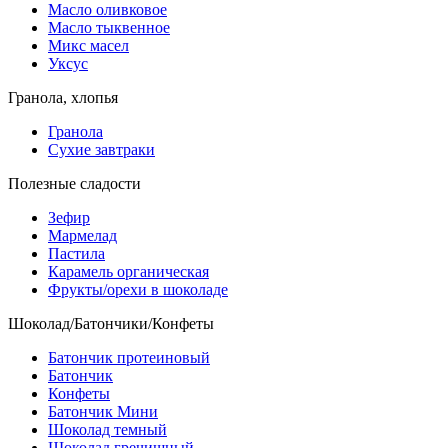
Масло оливковое
Масло тыквенное
Микс масел
Уксус
Гранола, хлопья
Гранола
Сухие завтраки
Полезные сладости
Зефир
Мармелад
Пастила
Карамель органическая
Фрукты/орехи в шоколаде
Шоколад/Батончики/Конфеты
Батончик протеиновый
Батончик
Конфеты
Батончик Мини
Шоколад темный
Шоколад гречишный