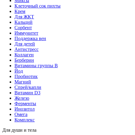
Миксы
Клеточный сок пихты
Крем
Для ЖКТ
Кальций
Сорбент
Иммунитет
Поддержка вен
Для детей
Антистресс
Коллаген
Берберин
Витамины группы B
Йод
Пробиотик
Магний
Спрей/капли
Витамин D3
Железо
Ферменты
Инозитол
Омега
Комплекс
Для души и тела