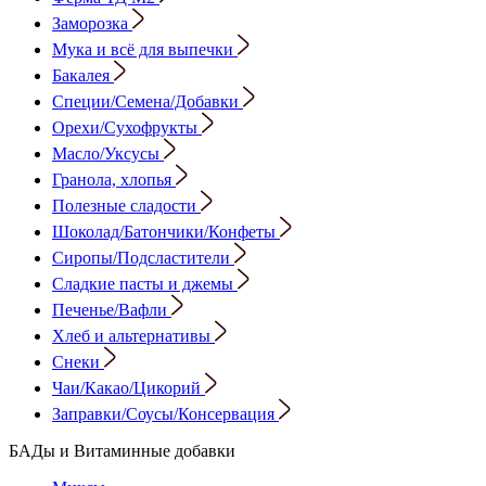
Заморозка
Мука и всё для выпечки
Бакалея
Специи/Семена/Добавки
Орехи/Сухофрукты
Масло/Уксусы
Гранола, хлопья
Полезные сладости
Шоколад/Батончики/Конфеты
Сиропы/Подсластители
Сладкие пасты и джемы
Печенье/Вафли
Хлеб и альтернативы
Снеки
Чаи/Какао/Цикорий
Заправки/Соусы/Консервация
БАДы и Витаминные добавки