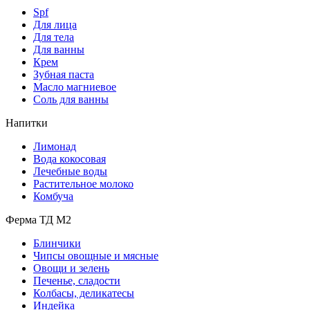
Spf
Для лица
Для тела
Для ванны
Крем
Зубная паста
Масло магниевое
Соль для ванны
Напитки
Лимонад
Вода кокосовая
Лечебные воды
Растительное молоко
Комбуча
Ферма ТД М2
Блинчики
Чипсы овощные и мясные
Овощи и зелень
Печенье, сладости
Колбасы, деликатесы
Индейка