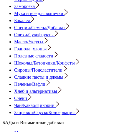
Заморозка
Мука и всё для выпечки
Бакалея
Специи/Семена/Добавки
Орехи/Сухофрукты
Масло/Уксусы
Гранола, хлопья
Полезные сладости
Шоколад/Батончики/Конфеты
Сиропы/Подсластители
Сладкие пасты и джемы
Печенье/Вафли
Хлеб и альтернативы
Снеки
Чаи/Какао/Цикорий
Заправки/Соусы/Консервация
БАДы и Витаминные добавки