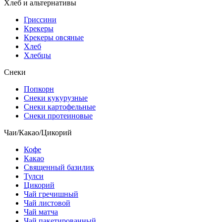
Хлеб и альтернативы
Гриссини
Крекеры
Крекеры овсяные
Хлеб
Хлебцы
Снеки
Попкорн
Снеки кукурузные
Снеки картофельные
Снеки протеиновые
Чаи/Какао/Цикорий
Кофе
Какао
Священный базилик
Тулси
Цикорий
Чай гречишный
Чай листовой
Чай матча
Чай пакетированный