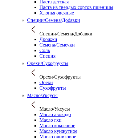
Паста детская
Паста из твердых сортов пшеницы
Хлопья овсяные
Специи/Семена/Добавки
Специи/Семена/Добавки
Дрожжи
Семена/Семечки
Соль
Специя
Орехи/Сухофрукты
Орехи/Сухофрукты
Орехи
Сухофрукты
Масло/Уксусы
Масло/Уксусы
Масло авокадо
Масло гхи
Масло кокосовое
Масло кунжутное
Масло оливковое