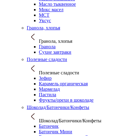
Масло тыквенное
Микс масел
МСТ
Уксус
Гранола, хлопья
Гранола, хлопья
Гранола
Сухие завтраки
Полезные сладости
Полезные сладости
Зефир
Карамель органическая
Мармелад
Пастила
Фрукты/орехи в шоколаде
Шоколад/Батончики/Конфеты
Шоколад/Батончики/Конфеты
Батончик
Батончик Мини