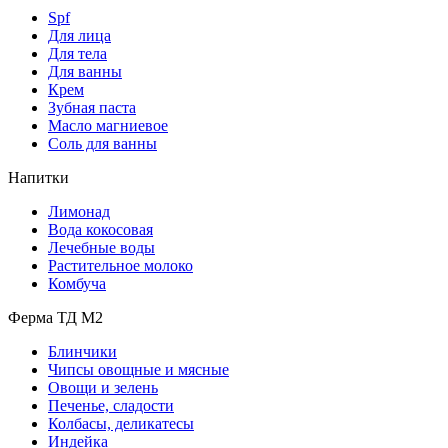
Spf
Для лица
Для тела
Для ванны
Крем
Зубная паста
Масло магниевое
Соль для ванны
Напитки
Лимонад
Вода кокосовая
Лечебные воды
Растительное молоко
Комбуча
Ферма ТД М2
Блинчики
Чипсы овощные и мясные
Овощи и зелень
Печенье, сладости
Колбасы, деликатесы
Индейка