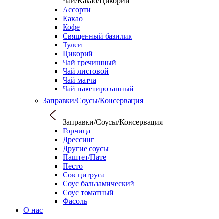
Чаи/Какао/Цикорий
Ассорти
Какао
Кофе
Священный базилик
Тулси
Цикорий
Чай гречишный
Чай листовой
Чай матча
Чай пакетированный
Заправки/Соусы/Консервация
Заправки/Соусы/Консервация
Горчица
Дрессинг
Другие соусы
Паштет/Пате
Песто
Сок цитруса
Соус бальзамический
Соус томатный
Фасоль
О нас