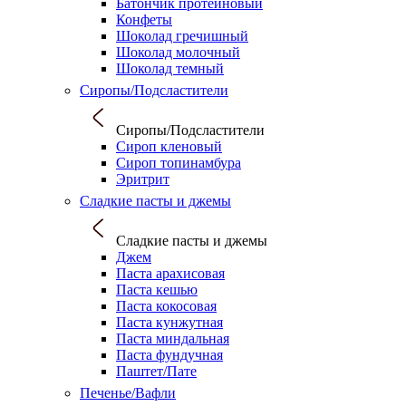
Батончик протеиновый
Конфеты
Шоколад гречишный
Шоколад молочный
Шоколад темный
Сиропы/Подсластители
Сиропы/Подсластители
Сироп кленовый
Сироп топинамбура
Эритрит
Сладкие пасты и джемы
Сладкие пасты и джемы
Джем
Паста арахисовая
Паста кешью
Паста кокосовая
Паста кунжутная
Паста миндальная
Паста фундучная
Паштет/Пате
Печенье/Вафли