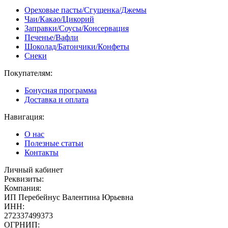
Ореховые пасты/Сгущенка/Джемы
Чаи/Какао/Цикорий
Заправки/Соусы/Консервация
Печенье/Вафли
Шоколад/Батончики/Конфеты
Снеки
Покупателям:
Бонусная программа
Доставка и оплата
Навигация:
О нас
Полезные статьи
Контакты
Личный кабинет
Реквизиты:
Компания:
ИП Перебейнус Валентина Юрьевна
ИНН:
272337499373
ОГРНИП: