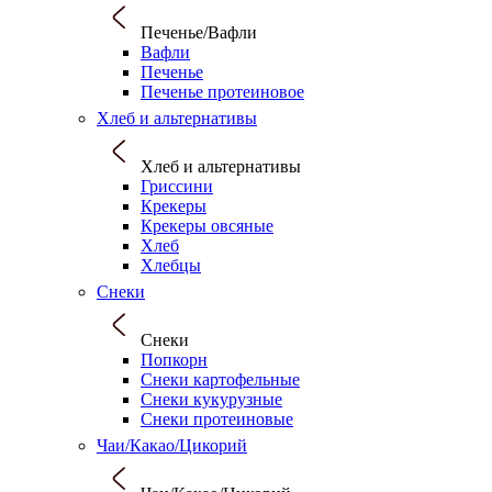
Печенье/Вафли
Вафли
Печенье
Печенье протеиновое
Хлеб и альтернативы
Хлеб и альтернативы
Гриссини
Крекеры
Крекеры овсяные
Хлеб
Хлебцы
Снеки
Снеки
Попкорн
Снеки картофельные
Снеки кукурузные
Снеки протеиновые
Чаи/Какао/Цикорий