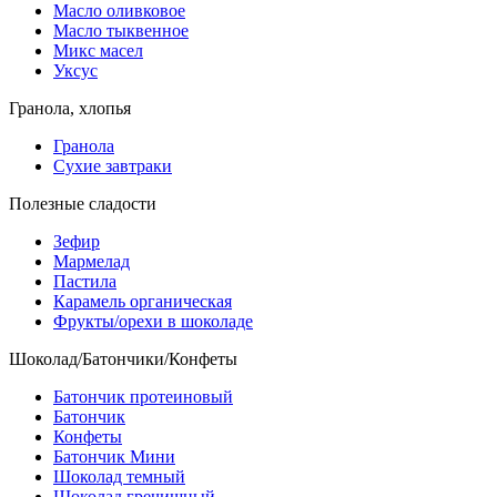
Масло оливковое
Масло тыквенное
Микс масел
Уксус
Гранола, хлопья
Гранола
Сухие завтраки
Полезные сладости
Зефир
Мармелад
Пастила
Карамель органическая
Фрукты/орехи в шоколаде
Шоколад/Батончики/Конфеты
Батончик протеиновый
Батончик
Конфеты
Батончик Мини
Шоколад темный
Шоколад гречишный