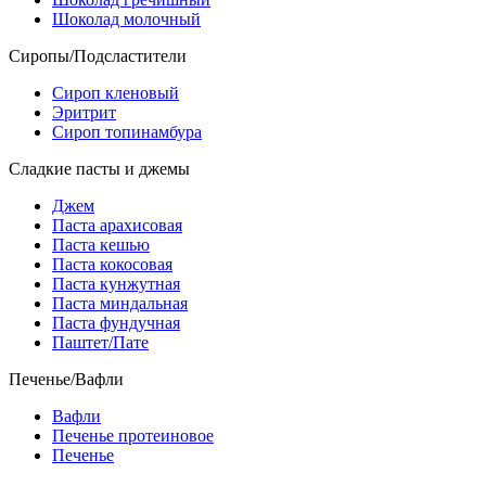
Шоколад молочный
Сиропы/Подсластители
Сироп кленовый
Эритрит
Сироп топинамбура
Сладкие пасты и джемы
Джем
Паста арахисовая
Паста кешью
Паста кокосовая
Паста кунжутная
Паста миндальная
Паста фундучная
Паштет/Пате
Печенье/Вафли
Вафли
Печенье протеиновое
Печенье