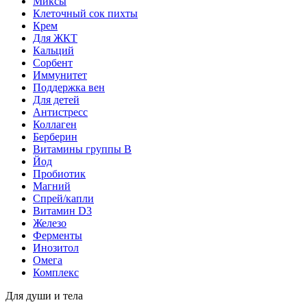
Миксы
Клеточный сок пихты
Крем
Для ЖКТ
Кальций
Сорбент
Иммунитет
Поддержка вен
Для детей
Антистресс
Коллаген
Берберин
Витамины группы B
Йод
Пробиотик
Магний
Спрей/капли
Витамин D3
Железо
Ферменты
Инозитол
Омега
Комплекс
Для души и тела