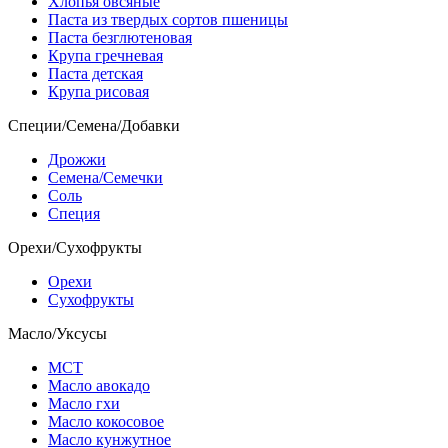
Хлопья овсяные
Паста из твердых сортов пшеницы
Паста безглютеновая
Крупа гречневая
Паста детская
Крупа рисовая
Специи/Семена/Добавки
Дрожжи
Семена/Семечки
Соль
Специя
Орехи/Сухофрукты
Орехи
Сухофрукты
Масло/Уксусы
МСТ
Масло авокадо
Масло гхи
Масло кокосовое
Масло кунжутное