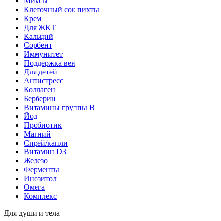
Миксы
Клеточный сок пихты
Крем
Для ЖКТ
Кальций
Сорбент
Иммунитет
Поддержка вен
Для детей
Антистресс
Коллаген
Берберин
Витамины группы B
Йод
Пробиотик
Магний
Спрей/капли
Витамин D3
Железо
Ферменты
Инозитол
Омега
Комплекс
Для души и тела