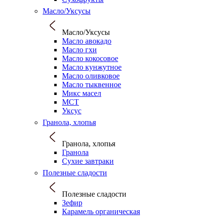
Масло/Уксусы
Масло/Уксусы
Масло авокадо
Масло гхи
Масло кокосовое
Масло кунжутное
Масло оливковое
Масло тыквенное
Микс масел
МСТ
Уксус
Гранола, хлопья
Гранола, хлопья
Гранола
Сухие завтраки
Полезные сладости
Полезные сладости
Зефир
Карамель органическая