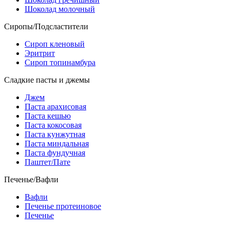
Шоколад молочный
Сиропы/Подсластители
Сироп кленовый
Эритрит
Сироп топинамбура
Сладкие пасты и джемы
Джем
Паста арахисовая
Паста кешью
Паста кокосовая
Паста кунжутная
Паста миндальная
Паста фундучная
Паштет/Пате
Печенье/Вафли
Вафли
Печенье протеиновое
Печенье