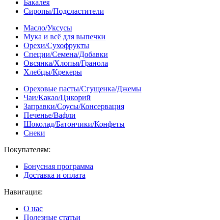
Бакалея
Сиропы/Подсластители
Масло/Уксусы
Мука и всё для выпечки
Орехи/Сухофрукты
Специи/Семена/Добавки
Овсянка/Хлопья/Гранола
Хлебцы/Крекеры
Ореховые пасты/Сгущенка/Джемы
Чаи/Какао/Цикорий
Заправки/Соусы/Консервация
Печенье/Вафли
Шоколад/Батончики/Конфеты
Снеки
Покупателям:
Бонусная программа
Доставка и оплата
Навигация:
О нас
Полезные статьи