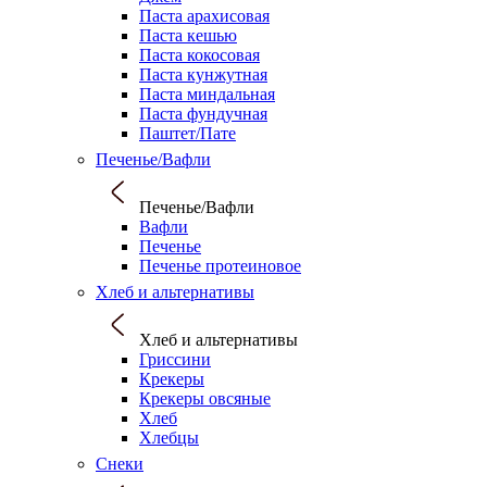
Паста арахисовая
Паста кешью
Паста кокосовая
Паста кунжутная
Паста миндальная
Паста фундучная
Паштет/Пате
Печенье/Вафли
Печенье/Вафли
Вафли
Печенье
Печенье протеиновое
Хлеб и альтернативы
Хлеб и альтернативы
Гриссини
Крекеры
Крекеры овсяные
Хлеб
Хлебцы
Снеки