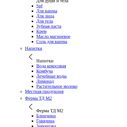
Для души и тела
Spf
Для ванны
Для лица
Для тела
Зубная паста
Крем
Масло магниевое
Соль для ванны
Напитки
Напитки
Вода кокосовая
Комбуча
Лечебные воды
Лимонад
Растительное молоко
Местная продукция
Ферма ТД М2
Ферма ТД М2
Блинчики
Говядина
Заморозка