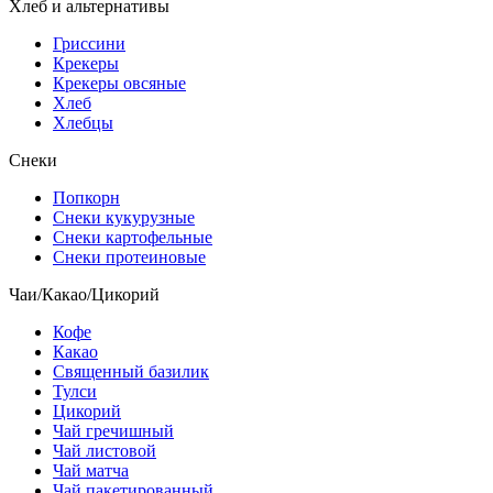
Хлеб и альтернативы
Гриссини
Крекеры
Крекеры овсяные
Хлеб
Хлебцы
Снеки
Попкорн
Снеки кукурузные
Снеки картофельные
Снеки протеиновые
Чаи/Какао/Цикорий
Кофе
Какао
Священный базилик
Тулси
Цикорий
Чай гречишный
Чай листовой
Чай матча
Чай пакетированный