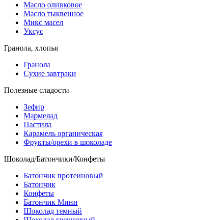
Масло оливковое
Масло тыквенное
Микс масел
Уксус
Гранола, хлопья
Гранола
Сухие завтраки
Полезные сладости
Зефир
Мармелад
Пастила
Карамель органическая
Фрукты/орехи в шоколаде
Шоколад/Батончики/Конфеты
Батончик протеиновый
Батончик
Конфеты
Батончик Мини
Шоколад темный
Шоколад гречишный