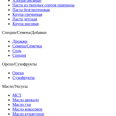
Хлопья овсяные
Паста из твердых сортов пшеницы
Паста безглютеновая
Крупа гречневая
Паста детская
Крупа рисовая
Специи/Семена/Добавки
Дрожжи
Семена/Семечки
Соль
Специя
Орехи/Сухофрукты
Орехи
Сухофрукты
Масло/Уксусы
МСТ
Масло авокадо
Масло гхи
Масло кокосовое
Масло кунжутное