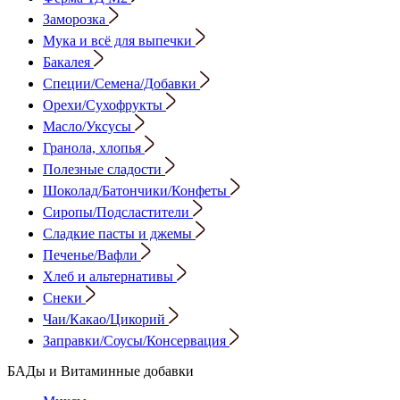
Заморозка
Мука и всё для выпечки
Бакалея
Специи/Семена/Добавки
Орехи/Сухофрукты
Масло/Уксусы
Гранола, хлопья
Полезные сладости
Шоколад/Батончики/Конфеты
Сиропы/Подсластители
Сладкие пасты и джемы
Печенье/Вафли
Хлеб и альтернативы
Снеки
Чаи/Какао/Цикорий
Заправки/Соусы/Консервация
БАДы и Витаминные добавки