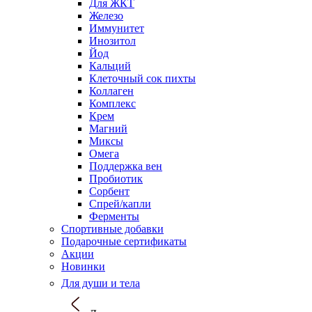
Для ЖКТ
Железо
Иммунитет
Инозитол
Йод
Кальций
Клеточный сок пихты
Коллаген
Комплекс
Крем
Магний
Миксы
Омега
Поддержка вен
Пробиотик
Сорбент
Спрей/капли
Ферменты
Спортивные добавки
Подарочные сертификаты
Акции
Новинки
Для души и тела