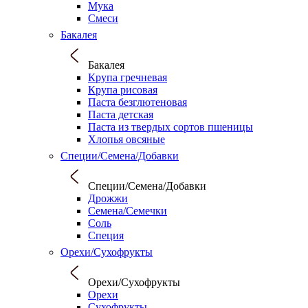
Мука
Смеси
Бакалея
Бакалея
Крупа гречневая
Крупа рисовая
Паста безглютеновая
Паста детская
Паста из твердых сортов пшеницы
Хлопья овсяные
Специи/Семена/Добавки
Специи/Семена/Добавки
Дрожжи
Семена/Семечки
Соль
Специя
Орехи/Сухофрукты
Орехи/Сухофрукты
Орехи
Сухофрукты