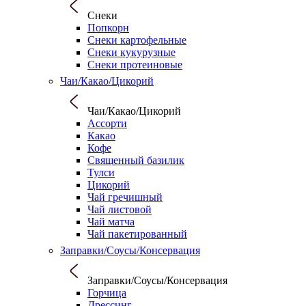
Снеки
Попкорн
Снеки картофельные
Снеки кукурузные
Снеки протеиновые
Чаи/Какао/Цикорий
Чаи/Какао/Цикорий
Ассорти
Какао
Кофе
Священный базилик
Тулси
Цикорий
Чай гречишный
Чай листовой
Чай матча
Чай пакетированный
Заправки/Соусы/Консервация
Заправки/Соусы/Консервация
Горчица
Дрессинг