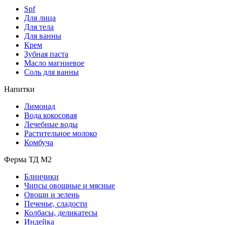
Spf
Для лица
Для тела
Для ванны
Крем
Зубная паста
Масло магниевое
Соль для ванны
Напитки
Лимонад
Вода кокосовая
Лечебные воды
Растительное молоко
Комбуча
Ферма ТД М2
Блинчики
Чипсы овощные и мясные
Овощи и зелень
Печенье, сладости
Колбасы, деликатесы
Индейка