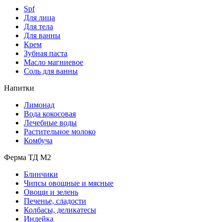
Spf
Для лица
Для тела
Для ванны
Крем
Зубная паста
Масло магниевое
Соль для ванны
Напитки
Лимонад
Вода кокосовая
Лечебные воды
Растительное молоко
Комбуча
Ферма ТД М2
Блинчики
Чипсы овощные и мясные
Овощи и зелень
Печенье, сладости
Колбасы, деликатесы
Индейка