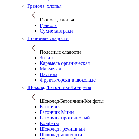
Гранола, хлопья
Гранола, хлопья
Гранола
Сухие завтраки
Полезные сладости
Полезные сладости
Зефир
Карамель органическая
Мармелад
Пастила
Фрукты/орехи в шоколаде
Шоколад/Батончики/Конфеты
Шоколад/Батончики/Конфеты
Батончик
Батончик Мини
Батончик протеиновый
Конфеты
Шоколад гречишный
Шоколад молочный