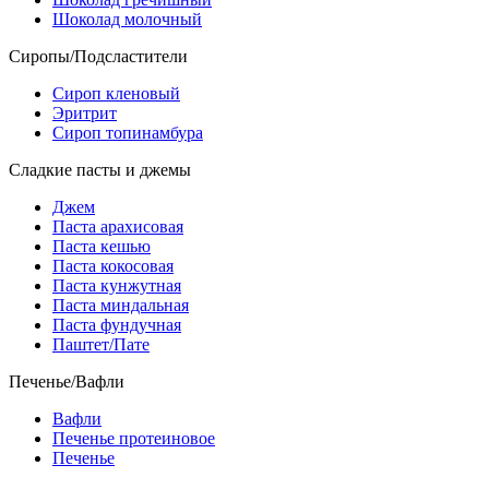
Шоколад молочный
Сиропы/Подсластители
Сироп кленовый
Эритрит
Сироп топинамбура
Сладкие пасты и джемы
Джем
Паста арахисовая
Паста кешью
Паста кокосовая
Паста кунжутная
Паста миндальная
Паста фундучная
Паштет/Пате
Печенье/Вафли
Вафли
Печенье протеиновое
Печенье