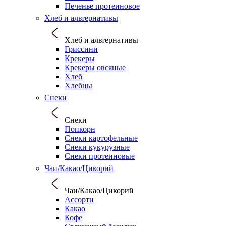
Печенье протеиновое
Хлеб и альтернативы
Хлеб и альтернативы
Гриссини
Крекеры
Крекеры овсяные
Хлеб
Хлебцы
Снеки
Снеки
Попкорн
Снеки картофельные
Снеки кукурузные
Снеки протеиновые
Чаи/Какао/Цикорий
Чаи/Какао/Цикорий
Ассорти
Какао
Кофе