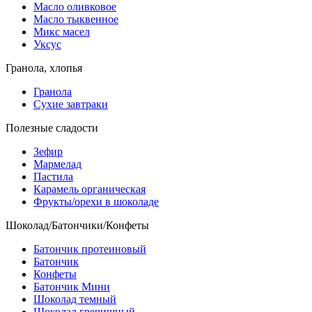
Масло оливковое
Масло тыквенное
Микс масел
Уксус
Гранола, хлопья
Гранола
Сухие завтраки
Полезные сладости
Зефир
Мармелад
Пастила
Карамель органическая
Фрукты/орехи в шоколаде
Шоколад/Батончики/Конфеты
Батончик протеиновый
Батончик
Конфеты
Батончик Мини
Шоколад темный
Шоколад гречишный