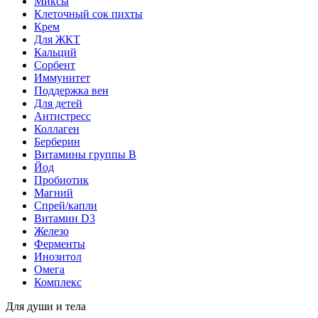
Миксы
Клеточный сок пихты
Крем
Для ЖКТ
Кальций
Сорбент
Иммунитет
Поддержка вен
Для детей
Антистресс
Коллаген
Берберин
Витамины группы B
Йод
Пробиотик
Магний
Спрей/капли
Витамин D3
Железо
Ферменты
Инозитол
Омега
Комплекс
Для души и тела