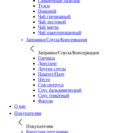
Священный базилик
Тулси
Цикорий
Чай гречишный
Чай листовой
Чай матча
Чай пакетированный
Заправки/Соусы/Консервация
Заправки/Соусы/Консервация
Горчица
Дрессинг
Другие соусы
Паштет/Пате
Песто
Сок цитруса
Соус бальзамический
Соус томатный
Фасоль
О нас
Покупателям
Покупателям
Бонусная программа