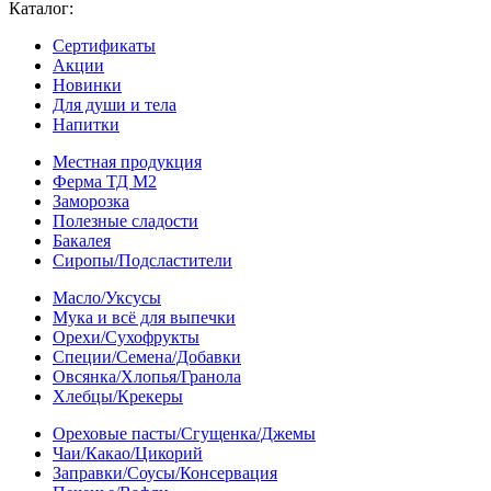
Каталог:
Сертификаты
Акции
Новинки
Для души и тела
Напитки
Местная продукция
Ферма ТД М2
Заморозка
Полезные сладости
Бакалея
Сиропы/Подсластители
Масло/Уксусы
Мука и всё для выпечки
Орехи/Сухофрукты
Специи/Семена/Добавки
Овсянка/Хлопья/Гранола
Хлебцы/Крекеры
Ореховые пасты/Сгущенка/Джемы
Чаи/Какао/Цикорий
Заправки/Соусы/Консервация