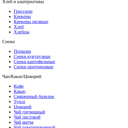
Хлеб и альтернативы
Гриссини
Крекеры
Крекеры овсяные
Хлеб
Хлебцы
Снеки
Попкорн
Снеки кукурузные
Снеки картофельные
Снеки протеиновые
Чаи/Какао/Цикорий
Кофе
Какао
Священный базилик
Тулси
Цикорий
Чай гречишный
Чай листовой
Чай матча
Чай пакетированный