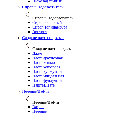
Шоколад темный
Сиропы/Подсластители
Сиропы/Подсластители
Сироп кленовый
Сироп топинамбура
Эритрит
Сладкие пасты и джемы
Сладкие пасты и джемы
Джем
Паста арахисовая
Паста кешью
Паста кокосовая
Паста кунжутная
Паста миндальная
Паста фундучная
Паштет/Пате
Печенье/Вафли
Печенье/Вафли
Вафли
Печенье