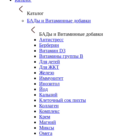
Каталог
БАДы и Витаминные добавки
БАДы и Витаминные добавки
Антистресс
Берберин
Витамин D3
Витамины группы B
Для детей
Для ЖКТ
Железо
Иммунитет
Инозитол
Йод
Кальций
Клеточный сок пихты
Коллаген
Комплекс
Крем
Магний
Миксы
Омега