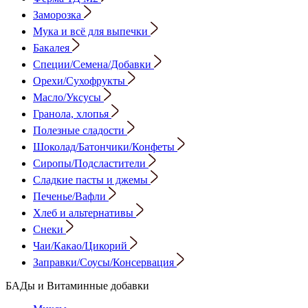
Заморозка
Мука и всё для выпечки
Бакалея
Специи/Семена/Добавки
Орехи/Сухофрукты
Масло/Уксусы
Гранола, хлопья
Полезные сладости
Шоколад/Батончики/Конфеты
Сиропы/Подсластители
Сладкие пасты и джемы
Печенье/Вафли
Хлеб и альтернативы
Снеки
Чаи/Какао/Цикорий
Заправки/Соусы/Консервация
БАДы и Витаминные добавки