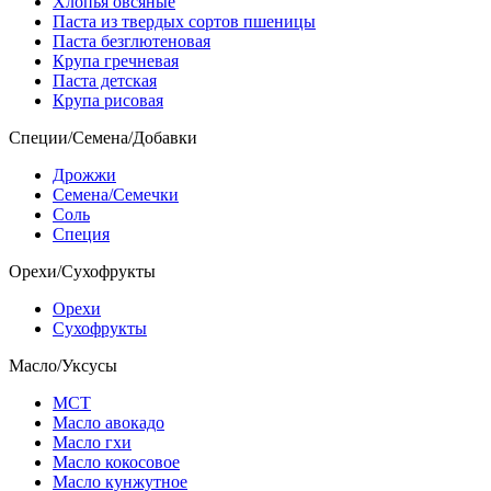
Хлопья овсяные
Паста из твердых сортов пшеницы
Паста безглютеновая
Крупа гречневая
Паста детская
Крупа рисовая
Специи/Семена/Добавки
Дрожжи
Семена/Семечки
Соль
Специя
Орехи/Сухофрукты
Орехи
Сухофрукты
Масло/Уксусы
МСТ
Масло авокадо
Масло гхи
Масло кокосовое
Масло кунжутное