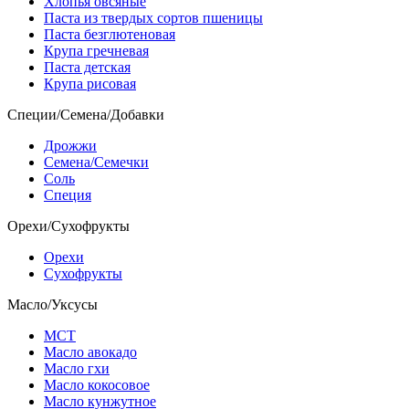
Хлопья овсяные
Паста из твердых сортов пшеницы
Паста безглютеновая
Крупа гречневая
Паста детская
Крупа рисовая
Специи/Семена/Добавки
Дрожжи
Семена/Семечки
Соль
Специя
Орехи/Сухофрукты
Орехи
Сухофрукты
Масло/Уксусы
МСТ
Масло авокадо
Масло гхи
Масло кокосовое
Масло кунжутное