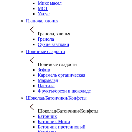
Микс масел
МСТ
Уксус
Гранола, хлопья
Гранола, хлопья
Гранола
Сухие завтраки
Полезные сладости
Полезные сладости
Зефир
Карамель органическая
Мармелад
Пастила
Фрукты/орехи в шоколаде
Шоколад/Батончики/Конфеты
Шоколад/Батончики/Конфеты
Батончик
Батончик Мини
Батончик протеиновый