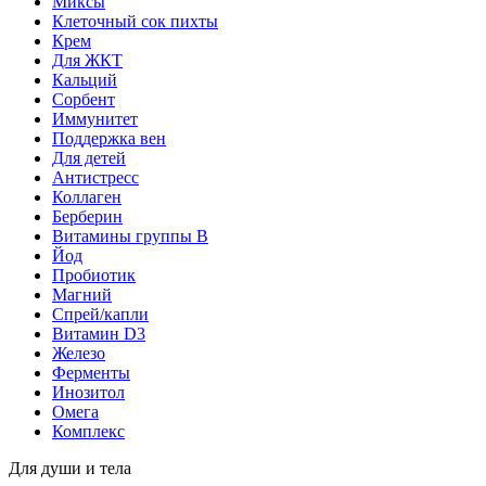
Миксы
Клеточный сок пихты
Крем
Для ЖКТ
Кальций
Сорбент
Иммунитет
Поддержка вен
Для детей
Антистресс
Коллаген
Берберин
Витамины группы B
Йод
Пробиотик
Магний
Спрей/капли
Витамин D3
Железо
Ферменты
Инозитол
Омега
Комплекс
Для души и тела