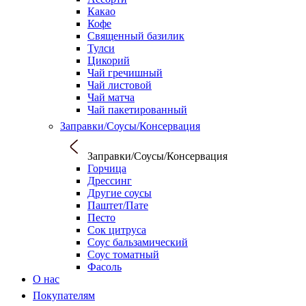
Какао
Кофе
Священный базилик
Тулси
Цикорий
Чай гречишный
Чай листовой
Чай матча
Чай пакетированный
Заправки/Соусы/Консервация
Заправки/Соусы/Консервация
Горчица
Дрессинг
Другие соусы
Паштет/Пате
Песто
Сок цитруса
Соус бальзамический
Соус томатный
Фасоль
О нас
Покупателям