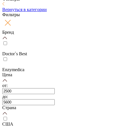
Вернуться в категории
Фильтры
Бренд
Doctor`s Best
Enzymedica
Цена
от:
до:
Страна
США