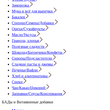
Заморозка
Мука и всё для выпечки
Бакалея
Специи/Семена/Добавки
Орехи/Сухофрукты
Масло/Уксусы
Гранола, хлопья
Полезные сладости
Шоколад/Батончики/Конфеты
Сиропы/Подсластители
Сладкие пасты и джемы
Печенье/Вафли
Хлеб и альтернативы
Снеки
Чаи/Какао/Цикорий
Заправки/Соусы/Консервация
БАДы и Витаминные добавки