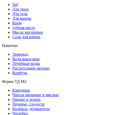
Spf
Для лица
Для тела
Для ванны
Крем
Зубная паста
Масло магниевое
Соль для ванны
Напитки
Лимонад
Вода кокосовая
Лечебные воды
Растительное молоко
Комбуча
Ферма ТД М2
Блинчики
Чипсы овощные и мясные
Овощи и зелень
Печенье, сладости
Колбасы, деликатесы
Индейка