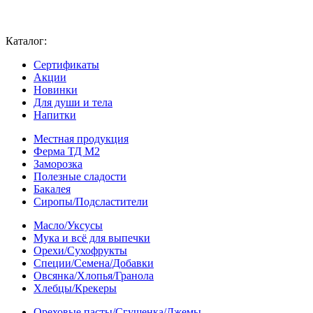
Каталог:
Сертификаты
Акции
Новинки
Для души и тела
Напитки
Местная продукция
Ферма ТД М2
Заморозка
Полезные сладости
Бакалея
Сиропы/Подсластители
Масло/Уксусы
Мука и всё для выпечки
Орехи/Сухофрукты
Специи/Семена/Добавки
Овсянка/Хлопья/Гранола
Хлебцы/Крекеры
Ореховые пасты/Сгущенка/Джемы