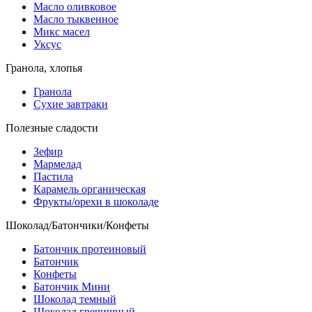
Масло оливковое
Масло тыквенное
Микс масел
Уксус
Гранола, хлопья
Гранола
Сухие завтраки
Полезные сладости
Зефир
Мармелад
Пастила
Карамель органическая
Фрукты/орехи в шоколаде
Шоколад/Батончики/Конфеты
Батончик протеиновый
Батончик
Конфеты
Батончик Мини
Шоколад темный
Шоколад гречишный