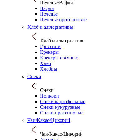
Печенье/Вафли
Вафли
Печенье
Печенье протеиновое
Хлеб и альтернативы
Хлеб и альтернативы
Гриссини
Крекеры
Крекеры овсяные
Хлеб
Хлебцы
Снеки
Снеки
Попкорн
Снеки картофельные
Снеки кукурузные
Снеки протеиновые
Чаи/Какао/Цикорий
Чаи/Какао/Цикорий
Ассорти