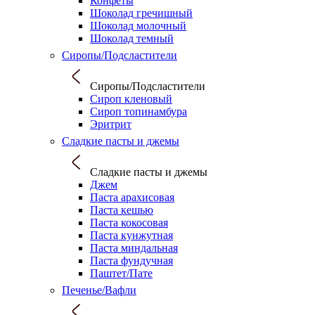
Конфеты
Шоколад гречишный
Шоколад молочный
Шоколад темный
Сиропы/Подсластители
Сиропы/Подсластители
Сироп кленовый
Сироп топинамбура
Эритрит
Сладкие пасты и джемы
Сладкие пасты и джемы
Джем
Паста арахисовая
Паста кешью
Паста кокосовая
Паста кунжутная
Паста миндальная
Паста фундучная
Паштет/Пате
Печенье/Вафли