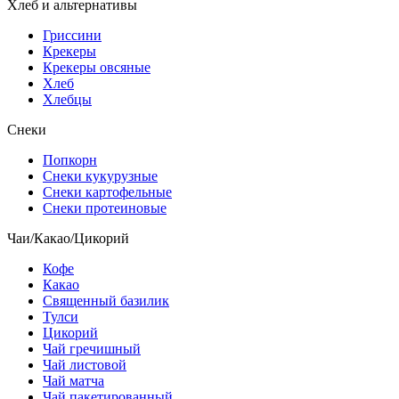
Хлеб и альтернативы
Гриссини
Крекеры
Крекеры овсяные
Хлеб
Хлебцы
Снеки
Попкорн
Снеки кукурузные
Снеки картофельные
Снеки протеиновые
Чаи/Какао/Цикорий
Кофе
Какао
Священный базилик
Тулси
Цикорий
Чай гречишный
Чай листовой
Чай матча
Чай пакетированный