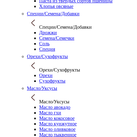
Паста из твердых сортов пшеницы
Хлопья овсяные
Специи/Семена/Добавки
Специи/Семена/Добавки
Дрожжи
Семена/Семечки
Соль
Специя
Орехи/Сухофрукты
Орехи/Сухофрукты
Орехи
Сухофрукты
Масло/Уксусы
Масло/Уксусы
Масло авокадо
Масло гхи
Масло кокосовое
Масло кунжутное
Масло оливковое
Масло тыквенное