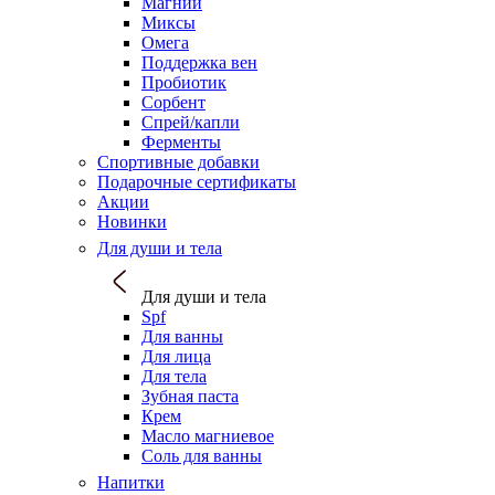
Магний
Миксы
Омега
Поддержка вен
Пробиотик
Сорбент
Спрей/капли
Ферменты
Спортивные добавки
Подарочные сертификаты
Акции
Новинки
Для души и тела
Для души и тела
Spf
Для ванны
Для лица
Для тела
Зубная паста
Крем
Масло магниевое
Соль для ванны
Напитки