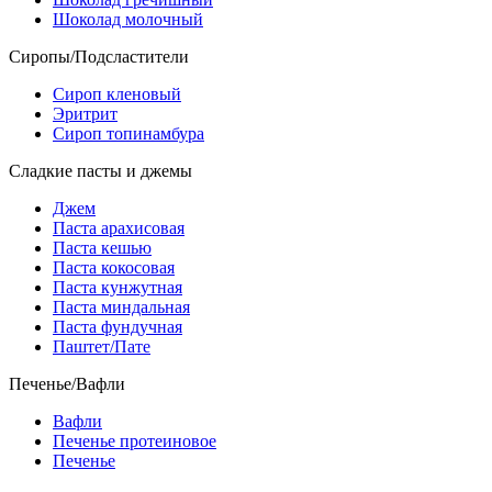
Шоколад молочный
Сиропы/Подсластители
Сироп кленовый
Эритрит
Сироп топинамбура
Сладкие пасты и джемы
Джем
Паста арахисовая
Паста кешью
Паста кокосовая
Паста кунжутная
Паста миндальная
Паста фундучная
Паштет/Пате
Печенье/Вафли
Вафли
Печенье протеиновое
Печенье