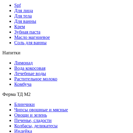
Spf
Для лица
Для тела
Для ванны
Крем
Зубная паста
Масло магниевое
Соль для ванны
Напитки
Лимонад
Вода кокосовая
Лечебные воды
Растительное молоко
Комбуча
Ферма ТД М2
Блинчики
Чипсы овощные и мясные
Овощи и зелень
Печенье, сладости
Колбасы, деликатесы
Индейка