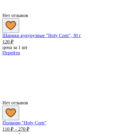
Нет отзывов
Шарики кукурузные "Holy Corn", 30 г
120
₽
цена за 1 шт
Перейти
Нет отзывов
Попкорн "Holy Corn"
Диапазон
110
₽
–
270
₽
цен: