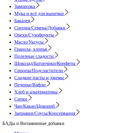
Заморозка
Мука и всё для выпечки
Бакалея
Специи/Семена/Добавки
Орехи/Сухофрукты
Масло/Уксусы
Гранола, хлопья
Полезные сладости
Шоколад/Батончики/Конфеты
Сиропы/Подсластители
Сладкие пасты и джемы
Печенье/Вафли
Хлеб и альтернативы
Снеки
Чаи/Какао/Цикорий
Заправки/Соусы/Консервация
БАДы и Витаминные добавки