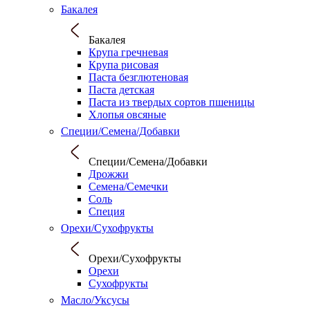
Бакалея
Бакалея
Крупа гречневая
Крупа рисовая
Паста безглютеновая
Паста детская
Паста из твердых сортов пшеницы
Хлопья овсяные
Специи/Семена/Добавки
Специи/Семена/Добавки
Дрожжи
Семена/Семечки
Соль
Специя
Орехи/Сухофрукты
Орехи/Сухофрукты
Орехи
Сухофрукты
Масло/Уксусы