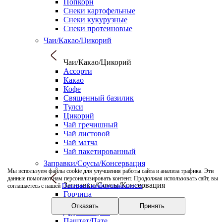
Попкорн
Снеки картофельные
Снеки кукурузные
Снеки протеиновые
Чаи/Какао/Цикорий
Чаи/Какао/Цикорий
Ассорти
Какао
Кофе
Священный базилик
Тулси
Цикорий
Чай гречишный
Чай листовой
Чай матча
Чай пакетированный
Заправки/Соусы/Консервация
Мы используем файлы cookie для улучшения работы сайта и анализа трафика. Эти
данные помогают нам персонализировать контент. Продолжая использовать сайт, вы
Заправки/Соусы/Консервация
соглашаетесь с нашей
Политикой конфиденциальности
.
Горчица
Дрессинг
Отказать
Принять
Другие соусы
Паштет/Пате