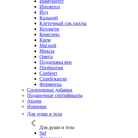
Иммунитет
Инозитол
Йод
Кальций
Клеточный сок пихты
Коллаген
Комплекс
Крем
Магний
Миксы
Омега
Поддержка вен
Пробиотик
Сорбент
Спрей/капли
Ферменты
Спортивные добавки
Подарочные сертификаты
Акции
Новинки
Для души и тела
Для души и тела
Spf