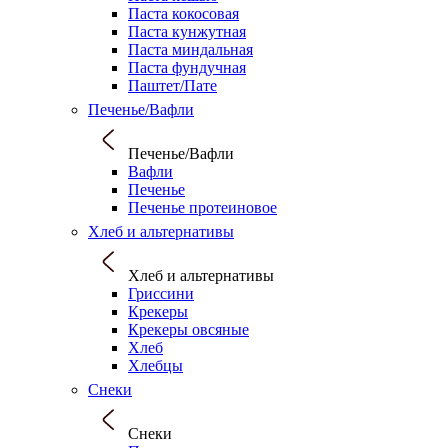
Паста кокосовая
Паста кунжутная
Паста миндальная
Паста фундучная
Паштет/Пате
Печенье/Вафли
Печенье/Вафли
Вафли
Печенье
Печенье протеиновое
Хлеб и альтернативы
Хлеб и альтернативы
Гриссини
Крекеры
Крекеры овсяные
Хлеб
Хлебцы
Снеки
Снеки