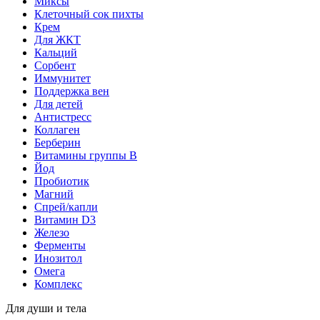
Миксы
Клеточный сок пихты
Крем
Для ЖКТ
Кальций
Сорбент
Иммунитет
Поддержка вен
Для детей
Антистресс
Коллаген
Берберин
Витамины группы B
Йод
Пробиотик
Магний
Спрей/капли
Витамин D3
Железо
Ферменты
Инозитол
Омега
Комплекс
Для души и тела