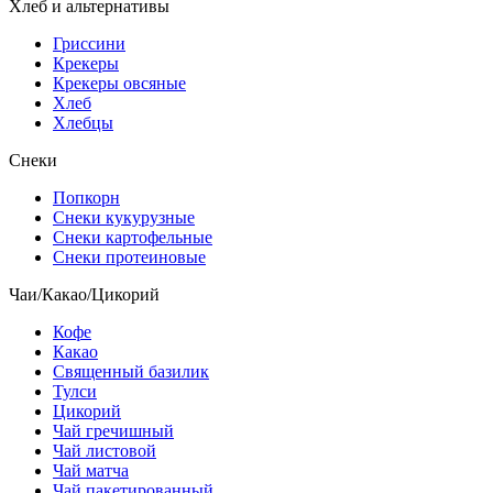
Хлеб и альтернативы
Гриссини
Крекеры
Крекеры овсяные
Хлеб
Хлебцы
Снеки
Попкорн
Снеки кукурузные
Снеки картофельные
Снеки протеиновые
Чаи/Какао/Цикорий
Кофе
Какао
Священный базилик
Тулси
Цикорий
Чай гречишный
Чай листовой
Чай матча
Чай пакетированный