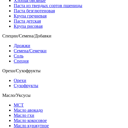
Хлопья овсяные
Паста из твердых сортов пшеницы
Паста безглютеновая
Крупа гречневая
Паста детская
Крупа рисовая
Специи/Семена/Добавки
Дрожжи
Семена/Семечки
Соль
Специя
Орехи/Сухофрукты
Орехи
Сухофрукты
Масло/Уксусы
МСТ
Масло авокадо
Масло гхи
Масло кокосовое
Масло кунжутное