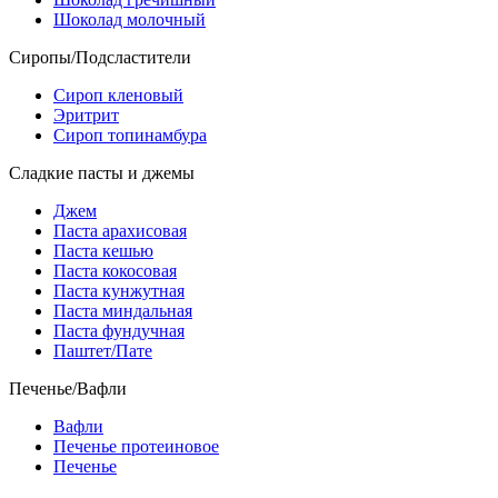
Шоколад молочный
Сиропы/Подсластители
Сироп кленовый
Эритрит
Сироп топинамбура
Сладкие пасты и джемы
Джем
Паста арахисовая
Паста кешью
Паста кокосовая
Паста кунжутная
Паста миндальная
Паста фундучная
Паштет/Пате
Печенье/Вафли
Вафли
Печенье протеиновое
Печенье