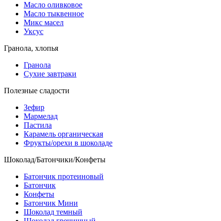
Масло оливковое
Масло тыквенное
Микс масел
Уксус
Гранола, хлопья
Гранола
Сухие завтраки
Полезные сладости
Зефир
Мармелад
Пастила
Карамель органическая
Фрукты/орехи в шоколаде
Шоколад/Батончики/Конфеты
Батончик протеиновый
Батончик
Конфеты
Батончик Мини
Шоколад темный
Шоколад гречишный