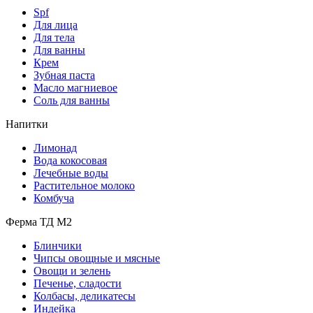
Spf
Для лица
Для тела
Для ванны
Крем
Зубная паста
Масло магниевое
Соль для ванны
Напитки
Лимонад
Вода кокосовая
Лечебные воды
Растительное молоко
Комбуча
Ферма ТД М2
Блинчики
Чипсы овощные и мясные
Овощи и зелень
Печенье, сладости
Колбасы, деликатесы
Индейка