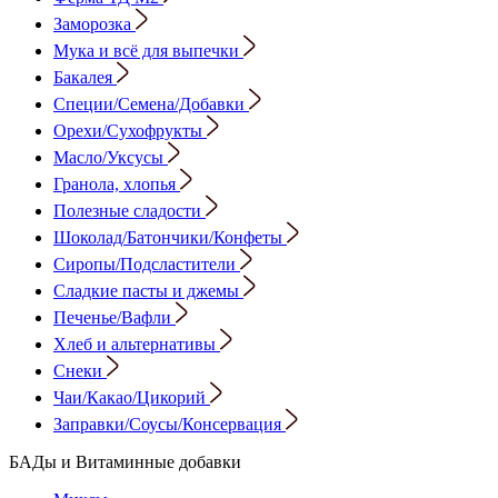
Заморозка
Мука и всё для выпечки
Бакалея
Специи/Семена/Добавки
Орехи/Сухофрукты
Масло/Уксусы
Гранола, хлопья
Полезные сладости
Шоколад/Батончики/Конфеты
Сиропы/Подсластители
Сладкие пасты и джемы
Печенье/Вафли
Хлеб и альтернативы
Снеки
Чаи/Какао/Цикорий
Заправки/Соусы/Консервация
БАДы и Витаминные добавки