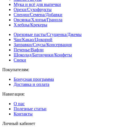
Мука и всё для выпечки
Орехи/Сухофрукты
Специи/Семена/Добавки
Овсянка/Хлопья/Гранола
Хлебцы/Крекеры
Ореховые пасты/Сгущенка/Джемы
Чаи/Какао/Цикорий
Заправки/Соусы/Консервация
Печенье/Вафли
Шоколад/Батончики/Конфеты
Снеки
Покупателям:
Бонусная программа
Доставка и оплата
Навигация:
О нас
Полезные статьи
Контакты
Личный кабинет