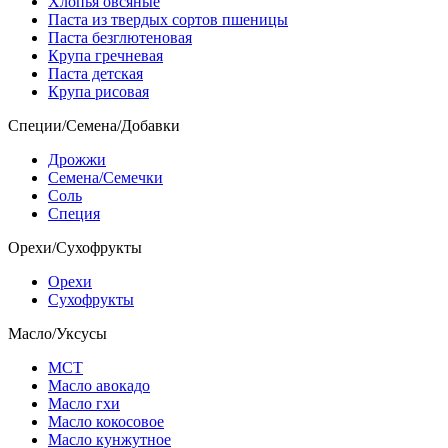
Хлопья овсяные
Паста из твердых сортов пшеницы
Паста безглютеновая
Крупа гречневая
Паста детская
Крупа рисовая
Специи/Семена/Добавки
Дрожжи
Семена/Семечки
Соль
Специя
Орехи/Сухофрукты
Орехи
Сухофрукты
Масло/Уксусы
МСТ
Масло авокадо
Масло гхи
Масло кокосовое
Масло кунжутное