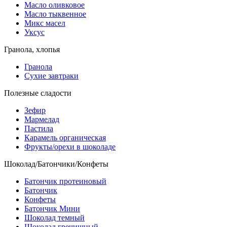
Масло оливковое
Масло тыквенное
Микс масел
Уксус
Гранола, хлопья
Гранола
Сухие завтраки
Полезные сладости
Зефир
Мармелад
Пастила
Карамель органическая
Фрукты/орехи в шоколаде
Шоколад/Батончики/Конфеты
Батончик протеиновый
Батончик
Конфеты
Батончик Мини
Шоколад темный
Шоколад гречишный