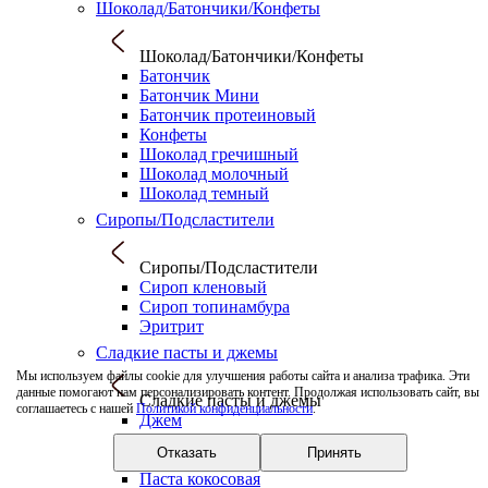
Шоколад/Батончики/Конфеты
Шоколад/Батончики/Конфеты
Батончик
Батончик Мини
Батончик протеиновый
Конфеты
Шоколад гречишный
Шоколад молочный
Шоколад темный
Сиропы/Подсластители
Сиропы/Подсластители
Сироп кленовый
Сироп топинамбура
Эритрит
Сладкие пасты и джемы
Мы используем файлы cookie для улучшения работы сайта и анализа трафика. Эти
данные помогают нам персонализировать контент. Продолжая использовать сайт, вы
Сладкие пасты и джемы
соглашаетесь с нашей
Политикой конфиденциальности
.
Джем
Паста арахисовая
Отказать
Принять
Паста кешью
Паста кокосовая