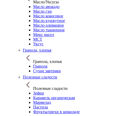
Масло/Уксусы
Масло авокадо
Масло гхи
Масло кокосовое
Масло кунжутное
Масло оливковое
Масло тыквенное
Микс масел
МСТ
Уксус
Гранола, хлопья
Гранола, хлопья
Гранола
Сухие завтраки
Полезные сладости
Полезные сладости
Зефир
Карамель органическая
Мармелад
Пастила
Фрукты/орехи в шоколаде