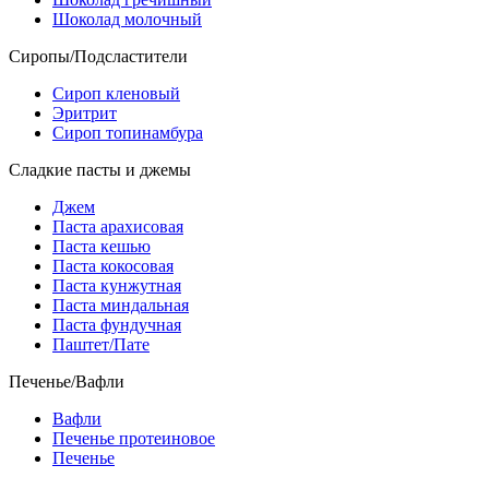
Шоколад молочный
Сиропы/Подсластители
Сироп кленовый
Эритрит
Сироп топинамбура
Сладкие пасты и джемы
Джем
Паста арахисовая
Паста кешью
Паста кокосовая
Паста кунжутная
Паста миндальная
Паста фундучная
Паштет/Пате
Печенье/Вафли
Вафли
Печенье протеиновое
Печенье