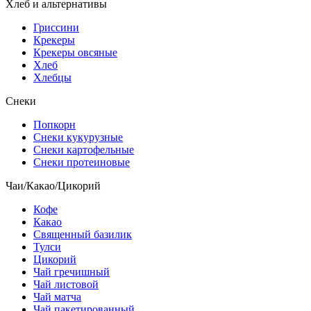
Хлеб и альтернативы
Гриссини
Крекеры
Крекеры овсяные
Хлеб
Хлебцы
Снеки
Попкорн
Снеки кукурузные
Снеки картофельные
Снеки протеиновые
Чаи/Какао/Цикорий
Кофе
Какао
Священный базилик
Тулси
Цикорий
Чай гречишный
Чай листовой
Чай матча
Чай пакетированный