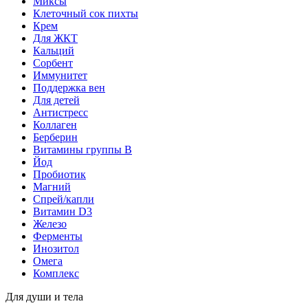
Миксы
Клеточный сок пихты
Крем
Для ЖКТ
Кальций
Сорбент
Иммунитет
Поддержка вен
Для детей
Антистресс
Коллаген
Берберин
Витамины группы B
Йод
Пробиотик
Магний
Спрей/капли
Витамин D3
Железо
Ферменты
Инозитол
Омега
Комплекс
Для души и тела