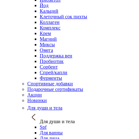
Йод
Кальций
Клеточный сок пихты
Коллаген
Комплекс
Крем
Магний
Миксы
Омега
Поддержка вен
Пробиотик
Сорбент
Спрей/капли
Ферменты
Спортивные добавки
Подарочные сертификаты
Акции
Новинки
Для души и тела
Для души и тела
Spf
Для ванны
Для лица