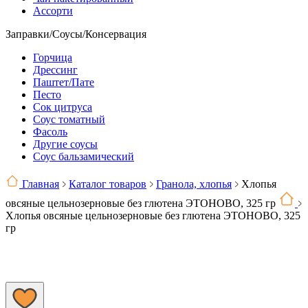
Ассорти
Заправки/Соусы/Консервация
Горчица
Дрессинг
Паштет/Пате
Песто
Сок цитруса
Соус томатный
Фасоль
Другие соусы
Соус бальзамический
Главная
Каталог товаров
Гранола, хлопья
Хлопья
овсяные цельнозерновые без глютена ЭТОНОВО, 325 гр
Хлопья овсяные цельнозерновые без глютена ЭТОНОВО, 325
гр