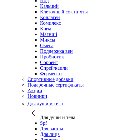
Йод
Кальций
Клеточный сок пихты
Коллаген
Комплекс
Крем
Магний
Миксы
Омега
Поддержка вен
Пробиотик
Сорбент
Спрей/капли
Ферменты
Спортивные добавки
Подарочные сертификаты
Акции
Новинки
Для души и тела
Для души и тела
Spf
Для ванны
Для лица
Для тела