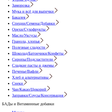
Заморозка
Мука и всё для выпечки
Бакалея
Специи/Семена/Добавки
Орехи/Сухофрукты
Масло/Уксусы
Гранола, хлопья
Полезные сладости
Шоколад/Батончики/Конфеты
Сиропы/Подсластители
Сладкие пасты и джемы
Печенье/Вафли
Хлеб и альтернативы
Снеки
Чаи/Какао/Цикорий
Заправки/Соусы/Консервация
БАДы и Витаминные добавки