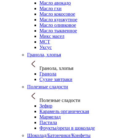
Масло авокадо
Масло гхи
Масло кокосовое
Масло кунжутное
Масло оливковое
Масло тыквенное
Микс масел
МСТ
Уксус
Гранола, хлопья
Гранола, хлопья
Гранола
Сухие завтраки
Полезные сладости
Полезные сладости
Зефир
Карамель органическая
Мармелад
Пастила
Фрукты/орехи в шоколаде
Шоколад/Батончики/Конфеты