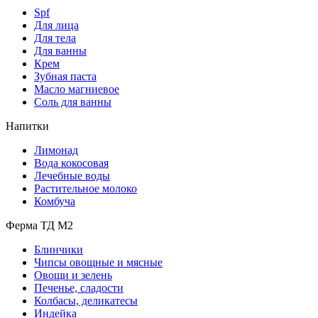
Spf
Для лица
Для тела
Для ванны
Крем
Зубная паста
Масло магниевое
Соль для ванны
Напитки
Лимонад
Вода кокосовая
Лечебные воды
Растительное молоко
Комбуча
Ферма ТД М2
Блинчики
Чипсы овощные и мясные
Овощи и зелень
Печенье, сладости
Колбасы, деликатесы
Индейка