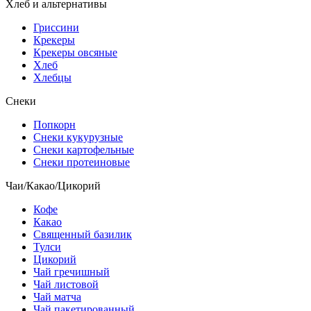
Хлеб и альтернативы
Гриссини
Крекеры
Крекеры овсяные
Хлеб
Хлебцы
Снеки
Попкорн
Снеки кукурузные
Снеки картофельные
Снеки протеиновые
Чаи/Какао/Цикорий
Кофе
Какао
Священный базилик
Тулси
Цикорий
Чай гречишный
Чай листовой
Чай матча
Чай пакетированный