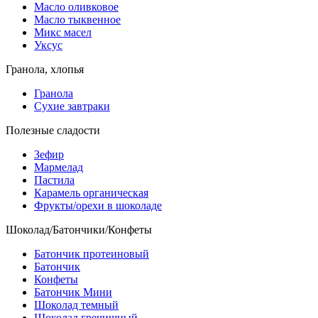
Масло оливковое
Масло тыквенное
Микс масел
Уксус
Гранола, хлопья
Гранола
Сухие завтраки
Полезные сладости
Зефир
Мармелад
Пастила
Карамель органическая
Фрукты/орехи в шоколаде
Шоколад/Батончики/Конфеты
Батончик протеиновый
Батончик
Конфеты
Батончик Мини
Шоколад темный
Шоколад гречишный