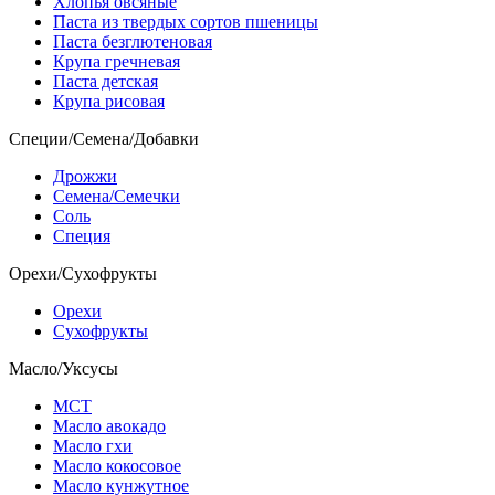
Хлопья овсяные
Паста из твердых сортов пшеницы
Паста безглютеновая
Крупа гречневая
Паста детская
Крупа рисовая
Специи/Семена/Добавки
Дрожжи
Семена/Семечки
Соль
Специя
Орехи/Сухофрукты
Орехи
Сухофрукты
Масло/Уксусы
МСТ
Масло авокадо
Масло гхи
Масло кокосовое
Масло кунжутное