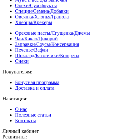
Орехи/Сухофрукты
Специи/Семена/Добавки
Овсянка/Хлопья/Гранола
Хлебцы/Крекеры
Ореховые пасты/Сгущенка/Джемы
Чаи/Какао/Цикорий
Заправки/Соусы/Консервация
Печенье/Вафли
Шоколад/Батончики/Конфеты
Снеки
Покупателям:
Бонусная программа
Доставка и оплата
Навигация:
О нас
Полезные статьи
Контакты
Личный кабинет
Реквизиты: