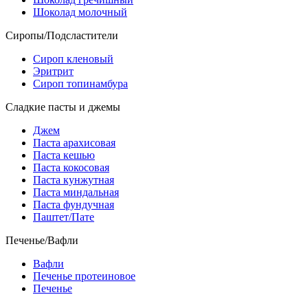
Шоколад молочный
Сиропы/Подсластители
Сироп кленовый
Эритрит
Сироп топинамбура
Сладкие пасты и джемы
Джем
Паста арахисовая
Паста кешью
Паста кокосовая
Паста кунжутная
Паста миндальная
Паста фундучная
Паштет/Пате
Печенье/Вафли
Вафли
Печенье протеиновое
Печенье