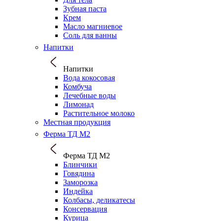
Зубная паста
Крем
Масло магниевое
Соль для ванны
Напитки
Напитки
Вода кокосовая
Комбуча
Лечебные воды
Лимонад
Растительное молоко
Местная продукция
Ферма ТД М2
Ферма ТД М2
Блинчики
Говядина
Заморозка
Индейка
Колбасы, деликатесы
Консервация
Курица