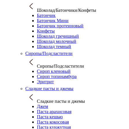
Шоколад/Батончики/Конфеты
Батончик
Батончик Мини
Батончик протеиновый
Конфеты
Шоколад гречишный
Шоколад молочный
Шоколад темный
Сиропы/Подсластители
Сиропы/Подсластители
Сироп кленовый
Сироп топинамбура
Эритрит
Сладкие пасты и джемы
Сладкие пасты и джемы
Джем
Паста арахисовая
Паста кешью
Паста кокосовая
Паста кунжутная