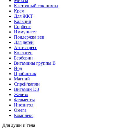
Миксы
Клеточный сок пихты
Крем
Для ЖКТ
Кальций
Сорбент
Иммунитет
Поддержка вен
Для детей
Антистресс
Коллаген
Берберин
Витамины группы B
Йод
Пробиотик
Магний
Спрей/капли
Витамин D3
Железо
Ферменты
Инозитол
Омега
Комплекс
Для души и тела