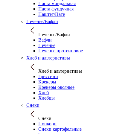
Паста миндальная
Паста фундучная
Паштет/Пате
Печенье/Вафли
Печенье/Вафли
Вафли
Печенье
Печенье протеиновое
Хлеб и альтернативы
Хлеб и альтернативы
Гриссини
Крекеры
Крекеры овсяные
Хлеб
Хлебцы
Снеки
Снеки
Попкорн
Снеки картофельные