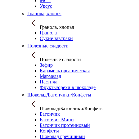
МСТ
Уксус
Гранола, хлопья
Гранола, хлопья
Гранола
Сухие завтраки
Полезные сладости
Полезные сладости
Зефир
Карамель органическая
Мармелад
Пастила
Фрукты/орехи в шоколаде
Шоколад/Батончики/Конфеты
Шоколад/Батончики/Конфеты
Батончик
Батончик Мини
Батончик протеиновый
Конфеты
Шоколад гречишный