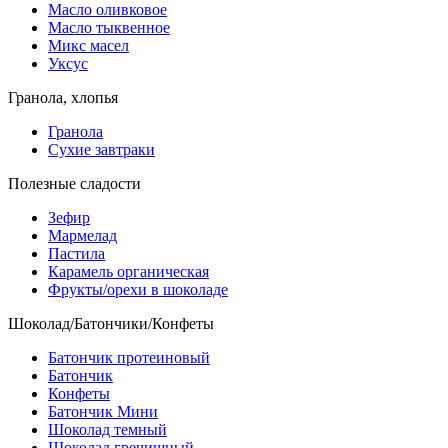
Масло оливковое
Масло тыквенное
Микс масел
Уксус
Гранола, хлопья
Гранола
Сухие завтраки
Полезные сладости
Зефир
Мармелад
Пастила
Карамель органическая
Фрукты/орехи в шоколаде
Шоколад/Батончики/Конфеты
Батончик протеиновый
Батончик
Конфеты
Батончик Мини
Шоколад темный
Шоколад гречишный