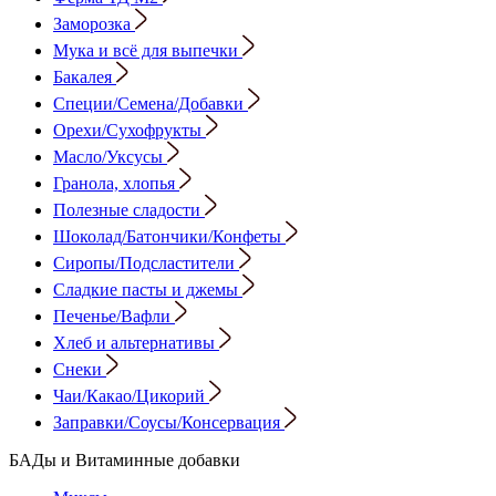
Заморозка
Мука и всё для выпечки
Бакалея
Специи/Семена/Добавки
Орехи/Сухофрукты
Масло/Уксусы
Гранола, хлопья
Полезные сладости
Шоколад/Батончики/Конфеты
Сиропы/Подсластители
Сладкие пасты и джемы
Печенье/Вафли
Хлеб и альтернативы
Снеки
Чаи/Какао/Цикорий
Заправки/Соусы/Консервация
БАДы и Витаминные добавки