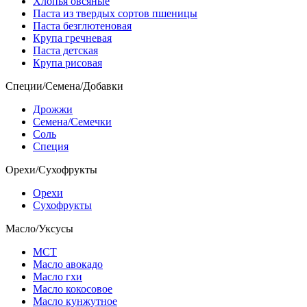
Хлопья овсяные
Паста из твердых сортов пшеницы
Паста безглютеновая
Крупа гречневая
Паста детская
Крупа рисовая
Специи/Семена/Добавки
Дрожжи
Семена/Семечки
Соль
Специя
Орехи/Сухофрукты
Орехи
Сухофрукты
Масло/Уксусы
МСТ
Масло авокадо
Масло гхи
Масло кокосовое
Масло кунжутное