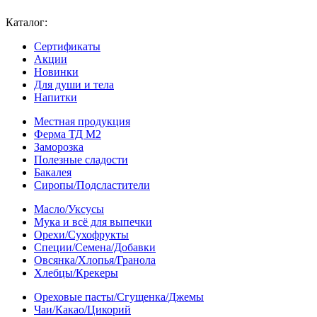
Каталог:
Сертификаты
Акции
Новинки
Для души и тела
Напитки
Местная продукция
Ферма ТД М2
Заморозка
Полезные сладости
Бакалея
Сиропы/Подсластители
Масло/Уксусы
Мука и всё для выпечки
Орехи/Сухофрукты
Специи/Семена/Добавки
Овсянка/Хлопья/Гранола
Хлебцы/Крекеры
Ореховые пасты/Сгущенка/Джемы
Чаи/Какао/Цикорий