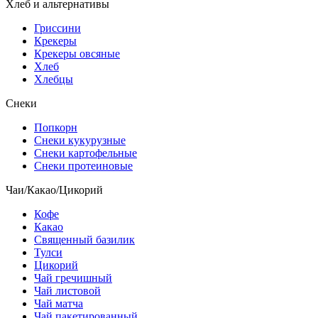
Хлеб и альтернативы
Гриссини
Крекеры
Крекеры овсяные
Хлеб
Хлебцы
Снеки
Попкорн
Снеки кукурузные
Снеки картофельные
Снеки протеиновые
Чаи/Какао/Цикорий
Кофе
Какао
Священный базилик
Тулси
Цикорий
Чай гречишный
Чай листовой
Чай матча
Чай пакетированный