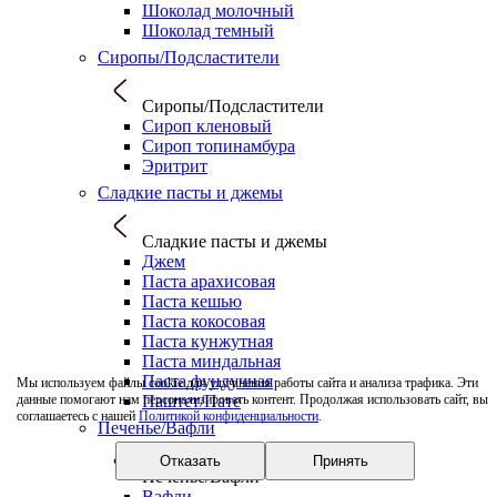
Шоколад молочный
Шоколад темный
Сиропы/Подсластители
Сиропы/Подсластители
Сироп кленовый
Сироп топинамбура
Эритрит
Сладкие пасты и джемы
Сладкие пасты и джемы
Джем
Паста арахисовая
Паста кешью
Паста кокосовая
Паста кунжутная
Паста миндальная
Паста фундучная
Мы используем файлы cookie для улучшения работы сайта и анализа трафика. Эти
Паштет/Пате
данные помогают нам персонализировать контент. Продолжая использовать сайт, вы
соглашаетесь с нашей
Политикой конфиденциальности
.
Печенье/Вафли
Отказать
Принять
Печенье/Вафли
Вафли