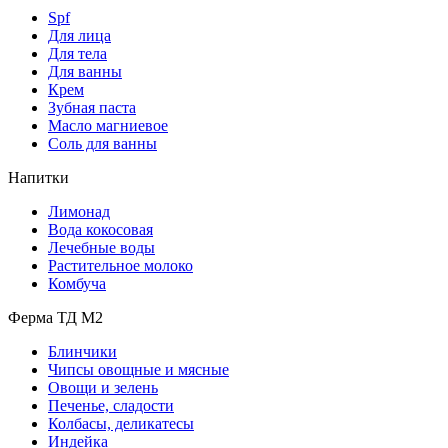
Spf
Для лица
Для тела
Для ванны
Крем
Зубная паста
Масло магниевое
Соль для ванны
Напитки
Лимонад
Вода кокосовая
Лечебные воды
Растительное молоко
Комбуча
Ферма ТД М2
Блинчики
Чипсы овощные и мясные
Овощи и зелень
Печенье, сладости
Колбасы, деликатесы
Индейка