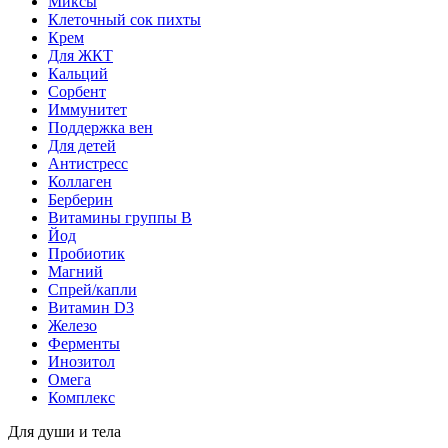
Миксы
Клеточный сок пихты
Крем
Для ЖКТ
Кальций
Сорбент
Иммунитет
Поддержка вен
Для детей
Антистресс
Коллаген
Берберин
Витамины группы B
Йод
Пробиотик
Магний
Спрей/капли
Витамин D3
Железо
Ферменты
Инозитол
Омега
Комплекс
Для души и тела