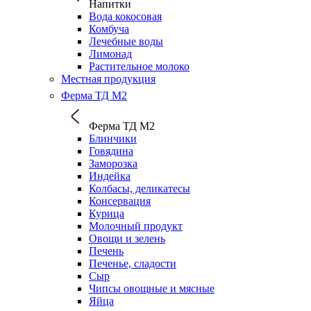
Напитки
Вода кокосовая
Комбуча
Лечебные воды
Лимонад
Растительное молоко
Местная продукция
Ферма ТД М2
Ферма ТД М2
Блинчики
Говядина
Заморозка
Индейка
Колбасы, деликатесы
Консервация
Курица
Молочный продукт
Овощи и зелень
Печень
Печенье, сладости
Сыр
Чипсы овощные и мясные
Яйца