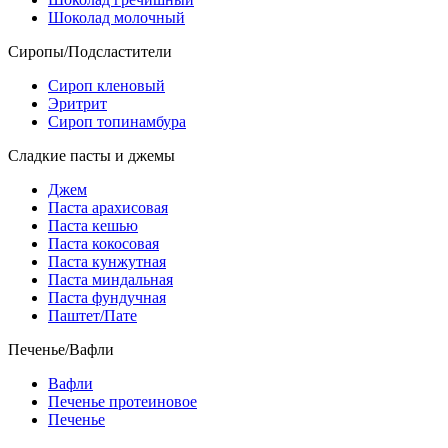
Шоколад молочный
Сиропы/Подсластители
Сироп кленовый
Эритрит
Сироп топинамбура
Сладкие пасты и джемы
Джем
Паста арахисовая
Паста кешью
Паста кокосовая
Паста кунжутная
Паста миндальная
Паста фундучная
Паштет/Пате
Печенье/Вафли
Вафли
Печенье протеиновое
Печенье