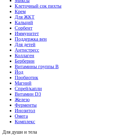
Миксы
Клеточный сок пихты
Крем
Для ЖКТ
Кальций
Сорбент
Иммунитет
Поддержка вен
Для детей
Антистресс
Коллаген
Берберин
Витамины группы B
Йод
Пробиотик
Магний
Спрей/капли
Витамин D3
Железо
Ферменты
Инозитол
Омега
Комплекс
Для души и тела