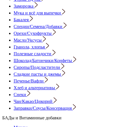
Заморозка
Мука и всё для выпечки
Бакалея
Специи/Семена/Добавки
Орехи/Сухофрукты
Масло/Уксусы
Гранола, хлопья
Полезные сладости
Шоколад/Батончики/Конфеты
Сиропы/Подсластители
Сладкие пасты и джемы
Печенье/Вафли
Хлеб и альтернативы
Снеки
Чаи/Какао/Цикорий
Заправки/Соусы/Консервация
БАДы и Витаминные добавки