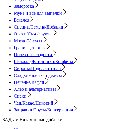
Заморозка
Мука и всё для выпечки
Бакалея
Специи/Семена/Добавки
Орехи/Сухофрукты
Масло/Уксусы
Гранола, хлопья
Полезные сладости
Шоколад/Батончики/Конфеты
Сиропы/Подсластители
Сладкие пасты и джемы
Печенье/Вафли
Хлеб и альтернативы
Снеки
Чаи/Какао/Цикорий
Заправки/Соусы/Консервация
БАДы и Витаминные добавки