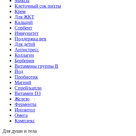
Миксы
Клеточный сок пихты
Крем
Для ЖКТ
Кальций
Сорбент
Иммунитет
Поддержка вен
Для детей
Антистресс
Коллаген
Берберин
Витамины группы B
Йод
Пробиотик
Магний
Спрей/капли
Витамин D3
Железо
Ферменты
Инозитол
Омега
Комплекс
Для души и тела