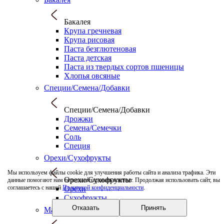
Бакалея
Крупа гречневая
Крупа рисовая
Паста безглютеновая
Паста детская
Паста из твердых сортов пшеницы
Хлопья овсяные
Специи/Семена/Добавки
Специи/Семена/Добавки
Дрожжи
Семена/Семечки
Соль
Специя
Орехи/Сухофрукты
Мы используем файлы cookie для улучшения работы сайта и анализа трафика. Эти
Орехи/Сухофрукты
данные помогают нам персонализировать контент. Продолжая использовать сайт, вы
соглашаетесь с нашей
Политикой конфиденциальности
.
Орехи
Сухофрукты
Отказать
Принять
Масло/Уксусы