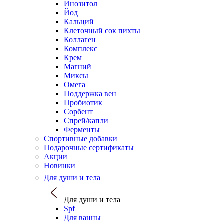
Инозитол
Йод
Кальций
Клеточный сок пихты
Коллаген
Комплекс
Крем
Магний
Миксы
Омега
Поддержка вен
Пробиотик
Сорбент
Спрей/капли
Ферменты
Спортивные добавки
Подарочные сертификаты
Акции
Новинки
Для души и тела
Для души и тела
Spf
Для ванны