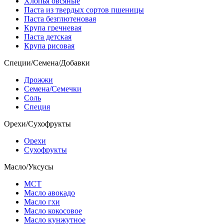
Хлопья овсяные
Паста из твердых сортов пшеницы
Паста безглютеновая
Крупа гречневая
Паста детская
Крупа рисовая
Специи/Семена/Добавки
Дрожжи
Семена/Семечки
Соль
Специя
Орехи/Сухофрукты
Орехи
Сухофрукты
Масло/Уксусы
МСТ
Масло авокадо
Масло гхи
Масло кокосовое
Масло кунжутное