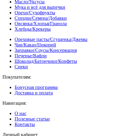
Масло/Уксусы
Мука и всё для выпечки
Орехи/Сухофрукты
Специи/Семена/Добавки
Овсянка/Хлопья/Гранола
Хлебцы/Крекеры
Ореховые пасты/Сгущенка/Джемы
Чаи/Какао/Цикорий
Заправки/Соусы/Консервация
Печенье/Вафли
Шоколад/Батончики/Конфеты
Снеки
Покупателям:
Бонусная программа
Доставка и оплата
Навигация:
О нас
Полезные статьи
Контакты
Личный кабинет