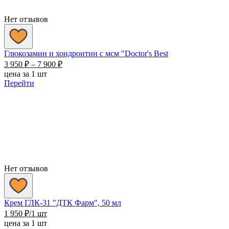
Нет отзывов
Глюкозамин и хондроитин с мсм "Doctor's Best
Диапазон
3 950
₽
–
7 900
₽
цен:
цена за 1 шт
3
Перейти
950 ₽
–
7
900 ₽
Нет отзывов
Крем ГЛК-31 "ДТК Фарм", 50 мл
1 950
₽
/1 шт
цена за 1 шт