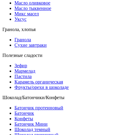
Масло оливковое
Масло тыквенное
Микс масел
Уксус
Гранола, хлопья
Гранола
Сухие завтраки
Полезные сладости
Зефир
Мармелад
Пастила
Карамель органическая
Фрукты/орехи в шоколаде
Шоколад/Батончики/Конфеты
Батончик протеиновый
Батончик
Конфеты
Батончик Мини
Шоколад темный
Шоколад гречишный