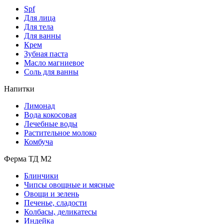
Spf
Для лица
Для тела
Для ванны
Крем
Зубная паста
Масло магниевое
Соль для ванны
Напитки
Лимонад
Вода кокосовая
Лечебные воды
Растительное молоко
Комбуча
Ферма ТД М2
Блинчики
Чипсы овощные и мясные
Овощи и зелень
Печенье, сладости
Колбасы, деликатесы
Индейка