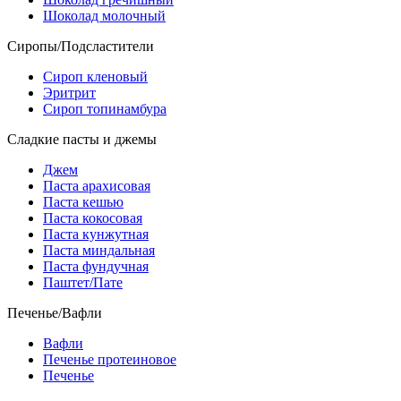
Шоколад молочный
Сиропы/Подсластители
Сироп кленовый
Эритрит
Сироп топинамбура
Сладкие пасты и джемы
Джем
Паста арахисовая
Паста кешью
Паста кокосовая
Паста кунжутная
Паста миндальная
Паста фундучная
Паштет/Пате
Печенье/Вафли
Вафли
Печенье протеиновое
Печенье