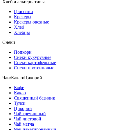
Хлеб и альтернативы
Гриссини
Крекеры
Крекеры овсяные
Хлеб
Хлебцы
Снеки
Попкорн
Снеки кукурузные
Снеки картофельные
Снеки протеиновые
Чаи/Какао/Цикорий
Кофе
Какао
Священный базилик
Тулси
Цикорий
Чай гречишный
Чай листовой
Чай матча
Чай пакетированный