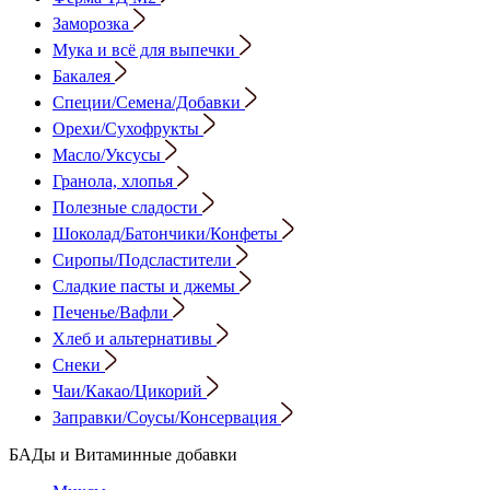
Заморозка
Мука и всё для выпечки
Бакалея
Специи/Семена/Добавки
Орехи/Сухофрукты
Масло/Уксусы
Гранола, хлопья
Полезные сладости
Шоколад/Батончики/Конфеты
Сиропы/Подсластители
Сладкие пасты и джемы
Печенье/Вафли
Хлеб и альтернативы
Снеки
Чаи/Какао/Цикорий
Заправки/Соусы/Консервация
БАДы и Витаминные добавки