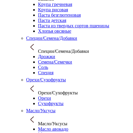
Крупа гречневая
Крупа рисовая
Паста безглютеновая
Паста детская
Паста из твердых сортов пшеницы
Хлопья овсяные
Специи/Семена/Добавки
Специи/Семена/Добавки
Дрожжи
Семена/Семечки
Соль
Специя
Орехи/Сухофрукты
Орехи/Сухофрукты
Орехи
Сухофрукты
Масло/Уксусы
Масло/Уксусы
Масло авокадо