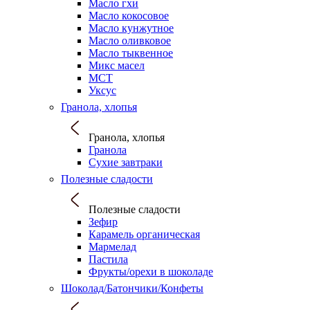
Масло гхи
Масло кокосовое
Масло кунжутное
Масло оливковое
Масло тыквенное
Микс масел
МСТ
Уксус
Гранола, хлопья
Гранола, хлопья
Гранола
Сухие завтраки
Полезные сладости
Полезные сладости
Зефир
Карамель органическая
Мармелад
Пастила
Фрукты/орехи в шоколаде
Шоколад/Батончики/Конфеты