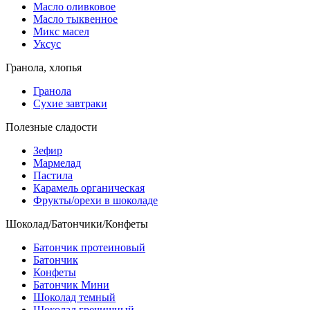
Масло оливковое
Масло тыквенное
Микс масел
Уксус
Гранола, хлопья
Гранола
Сухие завтраки
Полезные сладости
Зефир
Мармелад
Пастила
Карамель органическая
Фрукты/орехи в шоколаде
Шоколад/Батончики/Конфеты
Батончик протеиновый
Батончик
Конфеты
Батончик Мини
Шоколад темный
Шоколад гречишный