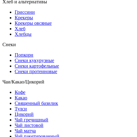
Хлеб и альтернативы
Гриссини
Крекеры
Крекеры овсяные
Хлеб
Хлебцы
Снеки
Попкорн
Снеки кукурузные
Снеки картофельные
Снеки протеиновые
Чаи/Какао/Цикорий
Кофе
Какао
Священный базилик
Тулси
Цикорий
Чай гречишный
Чай листовой
Чай матча
Чай пакетированный