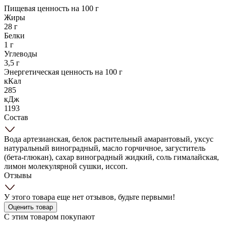
Пищевая ценность на 100 г
Жиры
28 г
Белки
1 г
Углеводы
3,5 г
Энергетическая ценность на 100 г
кКал
285
кДж
1193
Состав
Вода артезианская, белок растительный амарантовый, уксус
натуральный виноградный, масло горчичное, загуститель
(бета-глюкан), сахар виноградный жидкий, соль гималайская,
лимон молекулярной сушки, иссоп.
Отзывы
У этого товара еще нет отзывов, будьте первыми!
Оценить товар
С этим товаром покупают