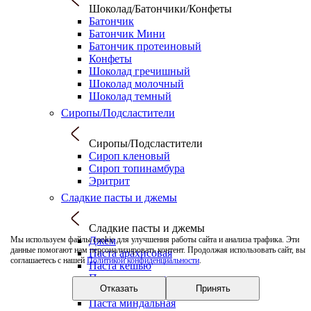
Шоколад/Батончики/Конфеты
Батончик
Батончик Мини
Батончик протеиновый
Конфеты
Шоколад гречишный
Шоколад молочный
Шоколад темный
Сиропы/Подсластители
Сиропы/Подсластители
Сироп кленовый
Сироп топинамбура
Эритрит
Сладкие пасты и джемы
Сладкие пасты и джемы
Джем
Мы используем файлы cookie для улучшения работы сайта и анализа трафика. Эти
данные помогают нам персонализировать контент. Продолжая использовать сайт, вы
Паста арахисовая
соглашаетесь с нашей
Политикой конфиденциальности
.
Паста кешью
Паста кокосовая
Отказать
Принять
Паста кунжутная
Паста миндальная