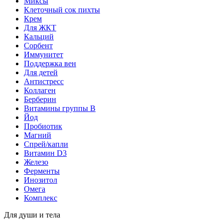
Миксы
Клеточный сок пихты
Крем
Для ЖКТ
Кальций
Сорбент
Иммунитет
Поддержка вен
Для детей
Антистресс
Коллаген
Берберин
Витамины группы B
Йод
Пробиотик
Магний
Спрей/капли
Витамин D3
Железо
Ферменты
Инозитол
Омега
Комплекс
Для души и тела