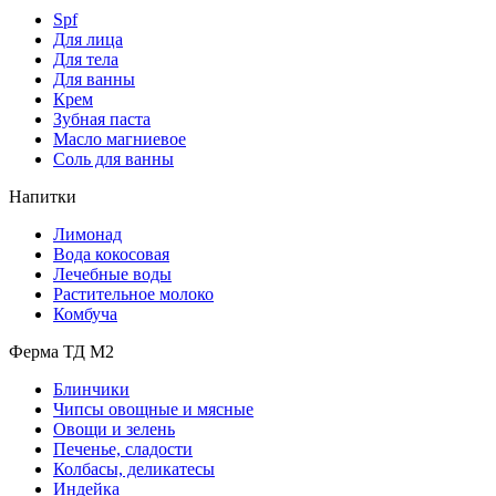
Spf
Для лица
Для тела
Для ванны
Крем
Зубная паста
Масло магниевое
Соль для ванны
Напитки
Лимонад
Вода кокосовая
Лечебные воды
Растительное молоко
Комбуча
Ферма ТД М2
Блинчики
Чипсы овощные и мясные
Овощи и зелень
Печенье, сладости
Колбасы, деликатесы
Индейка