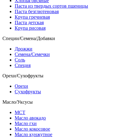
Хлопья овсяные
Паста из твердых сортов пшеницы
Паста безглютеновая
Крупа гречневая
Паста детская
Крупа рисовая
Специи/Семена/Добавки
Дрожжи
Семена/Семечки
Соль
Специя
Орехи/Сухофрукты
Орехи
Сухофрукты
Масло/Уксусы
МСТ
Масло авокадо
Масло гхи
Масло кокосовое
Масло кунжутное