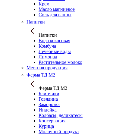
Крем
Масло магниевое
Соль для ванны
Напитки
Напитки
Вода кокосовая
Комбуча
Лечебные воды
Лимонад
Растительное молоко
Местная продукция
Ферма ТД М2
Ферма ТД М2
Блинчики
Говядина
Заморозка
Индейка
Колбасы, деликатесы
Консервация
Курица
Молочный продукт