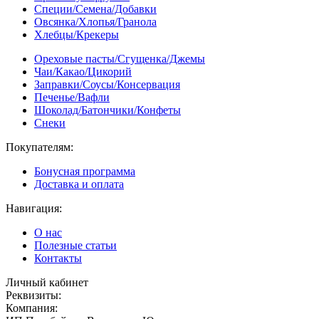
Специи/Семена/Добавки
Овсянка/Хлопья/Гранола
Хлебцы/Крекеры
Ореховые пасты/Сгущенка/Джемы
Чаи/Какао/Цикорий
Заправки/Соусы/Консервация
Печенье/Вафли
Шоколад/Батончики/Конфеты
Снеки
Покупателям:
Бонусная программа
Доставка и оплата
Навигация:
О нас
Полезные статьи
Контакты
Личный кабинет
Реквизиты:
Компания: