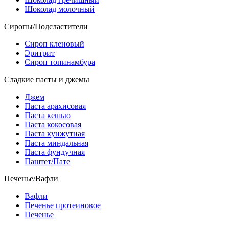
Шоколад молочный
Сиропы/Подсластители
Сироп кленовый
Эритрит
Сироп топинамбура
Сладкие пасты и джемы
Джем
Паста арахисовая
Паста кешью
Паста кокосовая
Паста кунжутная
Паста миндальная
Паста фундучная
Паштет/Пате
Печенье/Вафли
Вафли
Печенье протеиновое
Печенье