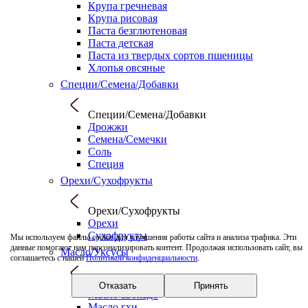
Крупа гречневая
Крупа рисовая
Паста безглютеновая
Паста детская
Паста из твердых сортов пшеницы
Хлопья овсяные
Специи/Семена/Добавки
Специи/Семена/Добавки
Дрожжи
Семена/Семечки
Соль
Специя
Орехи/Сухофрукты
Орехи/Сухофрукты
Орехи
Сухофрукты
Мы используем файлы cookie для улучшения работы сайта и анализа трафика. Эти
данные помогают нам персонализировать контент. Продолжая использовать сайт, вы
Масло/Уксусы
соглашаетесь с нашей
Политикой конфиденциальности
.
Масло/Уксусы
Отказать
Принять
Масло авокадо
Масло гхи