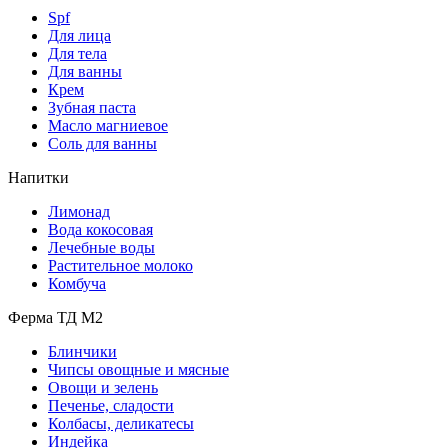
Spf
Для лица
Для тела
Для ванны
Крем
Зубная паста
Масло магниевое
Соль для ванны
Напитки
Лимонад
Вода кокосовая
Лечебные воды
Растительное молоко
Комбуча
Ферма ТД М2
Блинчики
Чипсы овощные и мясные
Овощи и зелень
Печенье, сладости
Колбасы, деликатесы
Индейка