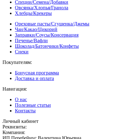
Специи/Семена/Добавки
Овсянка/Хлопья/Гранола
Хлебцы/Крекеры
Ореховые пасты/Сгущенка/Джемы
Чаи/Какао/Цикорий
Заправки/Соусы/Консервация
Печенье/Вафли
Шоколад/Батончики/Конфеты
Снеки
Покупателям:
Бонусная программа
Доставка и оплата
Навигация:
О нас
Полезные статьи
Контакты
Личный кабинет
Реквизиты:
Компания:
ИП Перебейнус Валентина Юрьевна