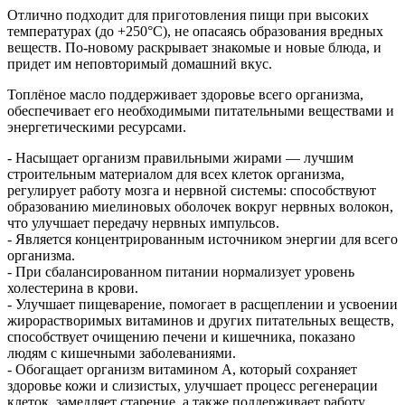
Отлично подходит для приготовления пищи при высоких
температурах (до +250°С), не опасаясь образования вредных
веществ. По-новому раскрывает знакомые и новые блюда, и
придет им неповторимый домашний вкус.
Топлёное масло поддерживает здоровье всего организма,
обеспечивает его необходимыми питательными веществами и
энергетическими ресурсами.
- Насыщает организм правильными жирами — лучшим
строительным материалом для всех клеток организма,
регулирует работу мозга и нервной системы: способствуют
образованию миелиновых оболочек вокруг нервных волокон,
что улучшает передачу нервных импульсов.
- Является концентрированным источником энергии для всего
организма.
- При сбалансированном питании нормализует уровень
холестерина в крови.
- Улучшает пищеварение, помогает в расщеплении и усвоении
жирорастворимых витаминов и других питательных веществ,
способствует очищению печени и кишечника, показано
людям с кишечными заболеваниями.
- Обогащает организм витамином А, который сохраняет
здоровье кожи и слизистых, улучшает процесс регенерации
клеток, замедляет старение, а также поддерживает работу