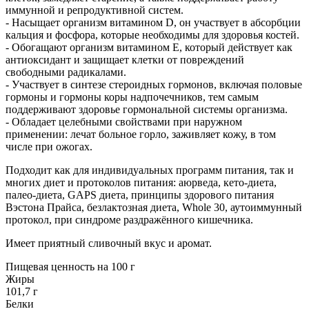
иммунной и репродуктивной систем.
- Насыщает организм витамином D, он участвует в абсорбции
кальция и фосфора, которые необходимы для здоровья костей.
- Обогащают организм витамином E, который действует как
антиоксидант и защищает клетки от повреждений
свободными радикалами.
- Участвует в синтезе стероидных гормонов, включая половые
гормоны и гормоны коры надпочечников, тем самым
поддерживают здоровье гормональной системы организма.
- Обладает целебными свойствами при наружном
применении: лечат больное горло, заживляет кожу, в том
числе при ожогах.
Подходит как для индивидуальных программ питания, так и
многих диет и протоколов питания: аюрведа, кето-диета,
палео-диета, GAPS диета, принципы здорового питания
Вэстона Прайса, безлактозная диета, Whole 30, аутоиммунный
протокол, при синдроме раздражённого кишечника.
Имеет приятный сливочный вкус и аромат.
Пищевая ценность на 100 г
Жиры
101,7 г
Белки