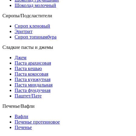
Шоколад молочный
Сиропы/Подсластители
Сироп кленовый
Эритрит
Сироп топинамбура
Сладкие пасты и джемы
Джем
Паста арахисовая
Паста кешью
Паста кокосовая
Паста кунжутная
Паста миндальная
Паста фундучная
Паштет/Пате
Печенье/Вафли
Вафли
Печенье протеиновое
Печенье