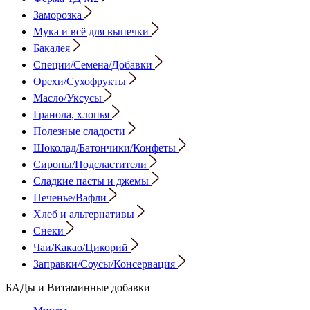
Заморозка
Мука и всё для выпечки
Бакалея
Специи/Семена/Добавки
Орехи/Сухофрукты
Масло/Уксусы
Гранола, хлопья
Полезные сладости
Шоколад/Батончики/Конфеты
Сиропы/Подсластители
Сладкие пасты и джемы
Печенье/Вафли
Хлеб и альтернативы
Снеки
Чаи/Какао/Цикорий
Заправки/Соусы/Консервация
БАДы и Витаминные добавки