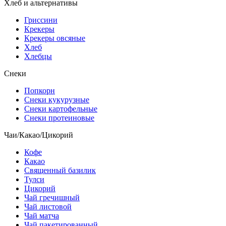
Хлеб и альтернативы
Гриссини
Крекеры
Крекеры овсяные
Хлеб
Хлебцы
Снеки
Попкорн
Снеки кукурузные
Снеки картофельные
Снеки протеиновые
Чаи/Какао/Цикорий
Кофе
Какао
Священный базилик
Тулси
Цикорий
Чай гречишный
Чай листовой
Чай матча
Чай пакетированный