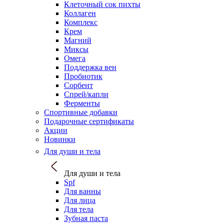
Клеточный сок пихты
Коллаген
Комплекс
Крем
Магний
Миксы
Омега
Поддержка вен
Пробиотик
Сорбент
Спрей/капли
Ферменты
Спортивные добавки
Подарочные сертификаты
Акции
Новинки
Для души и тела
Для души и тела
Spf
Для ванны
Для лица
Для тела
Зубная паста