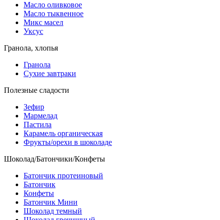
Масло оливковое
Масло тыквенное
Микс масел
Уксус
Гранола, хлопья
Гранола
Сухие завтраки
Полезные сладости
Зефир
Мармелад
Пастила
Карамель органическая
Фрукты/орехи в шоколаде
Шоколад/Батончики/Конфеты
Батончик протеиновый
Батончик
Конфеты
Батончик Мини
Шоколад темный
Шоколад гречишный