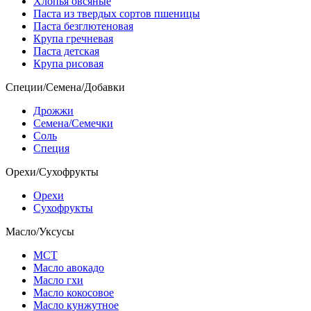
Хлопья овсяные
Паста из твердых сортов пшеницы
Паста безглютеновая
Крупа гречневая
Паста детская
Крупа рисовая
Специи/Семена/Добавки
Дрожжи
Семена/Семечки
Соль
Специя
Орехи/Сухофрукты
Орехи
Сухофрукты
Масло/Уксусы
МСТ
Масло авокадо
Масло гхи
Масло кокосовое
Масло кунжутное