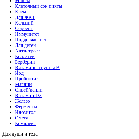
Миксы
Клеточный сок пихты
Крем
Для ЖКТ
Кальций
Сорбент
Иммунитет
Поддержка вен
Для детей
Антистресс
Коллаген
Берберин
Витамины группы B
Йод
Пробиотик
Магний
Спрей/капли
Витамин D3
Железо
Ферменты
Инозитол
Омега
Комплекс
Для души и тела