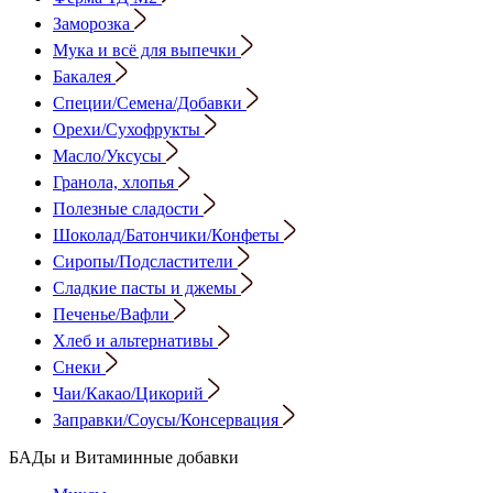
Заморозка
Мука и всё для выпечки
Бакалея
Специи/Семена/Добавки
Орехи/Сухофрукты
Масло/Уксусы
Гранола, хлопья
Полезные сладости
Шоколад/Батончики/Конфеты
Сиропы/Подсластители
Сладкие пасты и джемы
Печенье/Вафли
Хлеб и альтернативы
Снеки
Чаи/Какао/Цикорий
Заправки/Соусы/Консервация
БАДы и Витаминные добавки