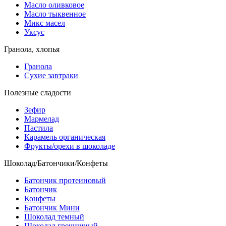
Масло оливковое
Масло тыквенное
Микс масел
Уксус
Гранола, хлопья
Гранола
Сухие завтраки
Полезные сладости
Зефир
Мармелад
Пастила
Карамель органическая
Фрукты/орехи в шоколаде
Шоколад/Батончики/Конфеты
Батончик протеиновый
Батончик
Конфеты
Батончик Мини
Шоколад темный
Шоколад гречишный