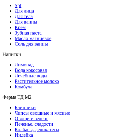
Spf
Для лица
Для тела
Для ванны
Крем
Зубная паста
Масло магниевое
Соль для ванны
Напитки
Лимонад
Вода кокосовая
Лечебные воды
Растительное молоко
Комбуча
Ферма ТД М2
Блинчики
Чипсы овощные и мясные
Овощи и зелень
Печенье, сладости
Колбасы, деликатесы
Индейка