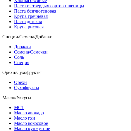
Хлопья овсяные
Паста из твердых сортов пшеницы
Паста безглютеновая
Крупа гречневая
Паста детская
Крупа рисовая
Специи/Семена/Добавки
Дрожжи
Семена/Семечки
Соль
Специя
Орехи/Сухофрукты
Орехи
Сухофрукты
Масло/Уксусы
МСТ
Масло авокадо
Масло гхи
Масло кокосовое
Масло кунжутное