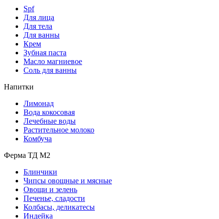
Spf
Для лица
Для тела
Для ванны
Крем
Зубная паста
Масло магниевое
Соль для ванны
Напитки
Лимонад
Вода кокосовая
Лечебные воды
Растительное молоко
Комбуча
Ферма ТД М2
Блинчики
Чипсы овощные и мясные
Овощи и зелень
Печенье, сладости
Колбасы, деликатесы
Индейка