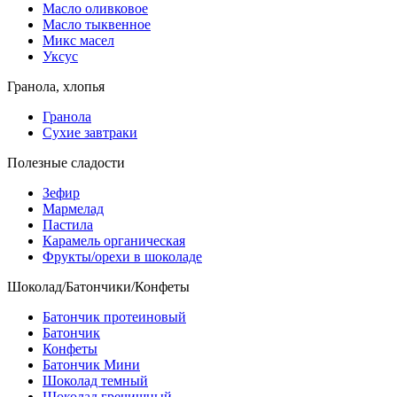
Масло оливковое
Масло тыквенное
Микс масел
Уксус
Гранола, хлопья
Гранола
Сухие завтраки
Полезные сладости
Зефир
Мармелад
Пастила
Карамель органическая
Фрукты/орехи в шоколаде
Шоколад/Батончики/Конфеты
Батончик протеиновый
Батончик
Конфеты
Батончик Мини
Шоколад темный
Шоколад гречишный