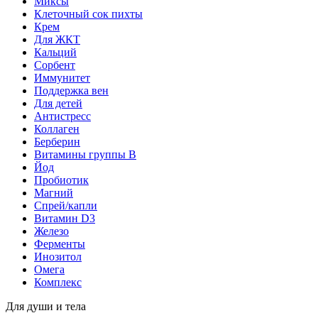
Миксы
Клеточный сок пихты
Крем
Для ЖКТ
Кальций
Сорбент
Иммунитет
Поддержка вен
Для детей
Антистресс
Коллаген
Берберин
Витамины группы B
Йод
Пробиотик
Магний
Спрей/капли
Витамин D3
Железо
Ферменты
Инозитол
Омега
Комплекс
Для души и тела