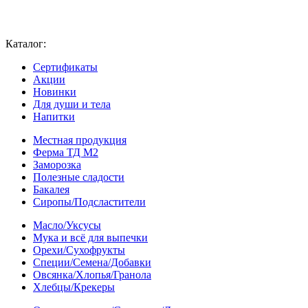
Каталог:
Сертификаты
Акции
Новинки
Для души и тела
Напитки
Местная продукция
Ферма ТД М2
Заморозка
Полезные сладости
Бакалея
Сиропы/Подсластители
Масло/Уксусы
Мука и всё для выпечки
Орехи/Сухофрукты
Специи/Семена/Добавки
Овсянка/Хлопья/Гранола
Хлебцы/Крекеры