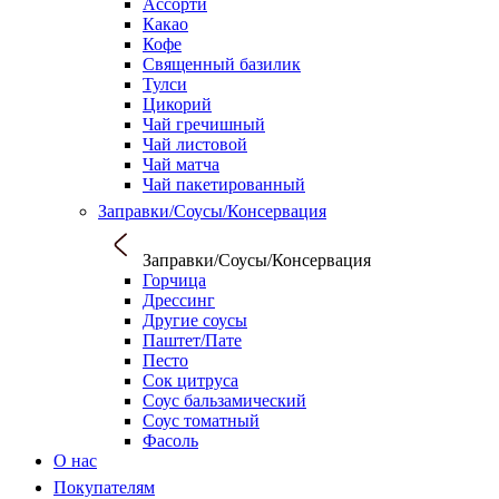
Ассорти
Какао
Кофе
Священный базилик
Тулси
Цикорий
Чай гречишный
Чай листовой
Чай матча
Чай пакетированный
Заправки/Соусы/Консервация
Заправки/Соусы/Консервация
Горчица
Дрессинг
Другие соусы
Паштет/Пате
Песто
Сок цитруса
Соус бальзамический
Соус томатный
Фасоль
О нас
Покупателям