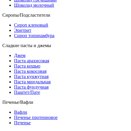
Шоколад молочный
Сиропы/Подсластители
Сироп кленовый
Эритрит
Сироп топинамбура
Сладкие пасты и джемы
Джем
Паста арахисовая
Паста кешью
Паста кокосовая
Паста кунжутная
Паста миндальная
Паста фундучная
Паштет/Пате
Печенье/Вафли
Вафли
Печенье протеиновое
Печенье