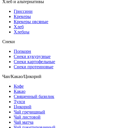
Хлеб и альтернативы
Гриссини
Крекеры
Крекеры овсяные
Хлеб
Хлебцы
Снеки
Попкорн
Снеки кукурузные
Снеки картофельные
Снеки протеиновые
Чаи/Какао/Цикорий
Кофе
Какао
Священный базилик
Тулси
Цикорий
Чай гречишный
Чай листовой
Чай матча
Чай пакетированный