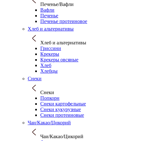
Печенье/Вафли
Вафли
Печенье
Печенье протеиновое
Хлеб и альтернативы
Хлеб и альтернативы
Гриссини
Крекеры
Крекеры овсяные
Хлеб
Хлебцы
Снеки
Снеки
Попкорн
Снеки картофельные
Снеки кукурузные
Снеки протеиновые
Чаи/Какао/Цикорий
Чаи/Какао/Цикорий