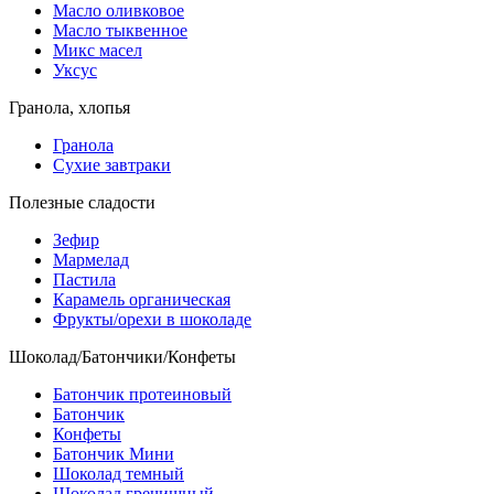
Масло оливковое
Масло тыквенное
Микс масел
Уксус
Гранола, хлопья
Гранола
Сухие завтраки
Полезные сладости
Зефир
Мармелад
Пастила
Карамель органическая
Фрукты/орехи в шоколаде
Шоколад/Батончики/Конфеты
Батончик протеиновый
Батончик
Конфеты
Батончик Мини
Шоколад темный
Шоколад гречишный