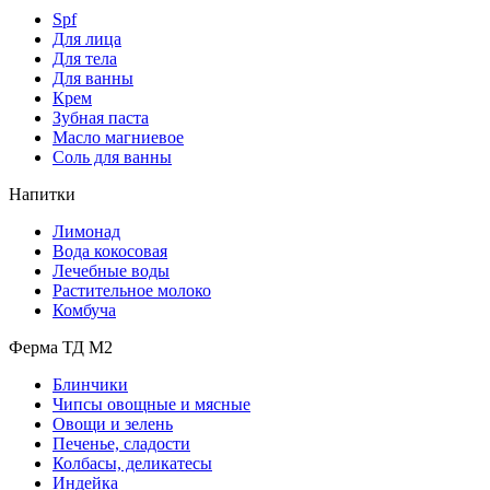
Spf
Для лица
Для тела
Для ванны
Крем
Зубная паста
Масло магниевое
Соль для ванны
Напитки
Лимонад
Вода кокосовая
Лечебные воды
Растительное молоко
Комбуча
Ферма ТД М2
Блинчики
Чипсы овощные и мясные
Овощи и зелень
Печенье, сладости
Колбасы, деликатесы
Индейка