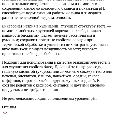
положительное воздействие на организм и помогает в
сохранении кислотно-щелочного баланса и показателя рН,
способствует нормализации работы желудка и замедляет
развитие печеночной недостаточности.
Бикарбонат натрия в кулинарии. Улучшает структуру теста —
помогает добиться хрустящей корочки на хлебе, придает
пышность бисквитам, делает печенье рассыпчатым и
румяным; сохраняет полезные свойства овощей при
термической обработке и удаляет из них нитраты; усиливает
вкус напитков; придает воздушность омлету; ускоряет
приготовление блюд из бобовых.
Подходит для использования в качестве разрыхлителя теста и
для улучшения свойств блюд. Добавляйте пищевую соду,
гашеную кислотой (уксусом или лимонным соком) в тесто для
печенья, бисквитов, блинов, панкейков, оладий, кексов,
маффинов, пирогов, хлеба и других мучных изделий. В
составе рецептов с кефиром, сметаной и другими кислыми
продуктами не требует гашения.
Не рекомендовано людям с пониженным уровнем pH.
Отзывы