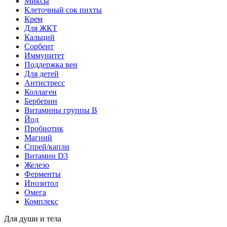
Миксы
Клеточный сок пихты
Крем
Для ЖКТ
Кальций
Сорбент
Иммунитет
Поддержка вен
Для детей
Антистресс
Коллаген
Берберин
Витамины группы B
Йод
Пробиотик
Магний
Спрей/капли
Витамин D3
Железо
Ферменты
Инозитол
Омега
Комплекс
Для души и тела