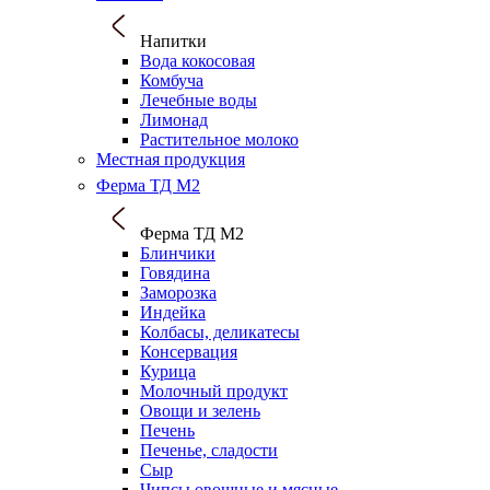
Напитки
Вода кокосовая
Комбуча
Лечебные воды
Лимонад
Растительное молоко
Местная продукция
Ферма ТД М2
Ферма ТД М2
Блинчики
Говядина
Заморозка
Индейка
Колбасы, деликатесы
Консервация
Курица
Молочный продукт
Овощи и зелень
Печень
Печенье, сладости
Сыр
Чипсы овощные и мясные