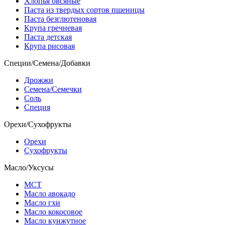
Хлопья овсяные
Паста из твердых сортов пшеницы
Паста безглютеновая
Крупа гречневая
Паста детская
Крупа рисовая
Специи/Семена/Добавки
Дрожжи
Семена/Семечки
Соль
Специя
Орехи/Сухофрукты
Орехи
Сухофрукты
Масло/Уксусы
МСТ
Масло авокадо
Масло гхи
Масло кокосовое
Масло кунжутное