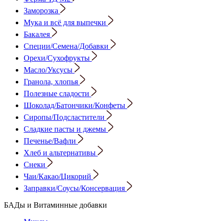
Заморозка
Мука и всё для выпечки
Бакалея
Специи/Семена/Добавки
Орехи/Сухофрукты
Масло/Уксусы
Гранола, хлопья
Полезные сладости
Шоколад/Батончики/Конфеты
Сиропы/Подсластители
Сладкие пасты и джемы
Печенье/Вафли
Хлеб и альтернативы
Снеки
Чаи/Какао/Цикорий
Заправки/Соусы/Консервация
БАДы и Витаминные добавки