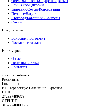
Ореховые пасты/Сгущенка/Джемы
Чаи/Какао/Цикорий
Заправки/Соусы/Консервация
Печенье/Вафли
Шоколад/Батончики/Конфеты
Снеки
Покупателям:
Бонусная программа
Доставка и оплата
Навигация:
О нас
Полезные статьи
Контакты
Личный кабинет
Реквизиты:
Компания:
ИП Перебейнус Валентина Юрьевна
ИНН:
272337499373
ОГРНИП:
316272400093575