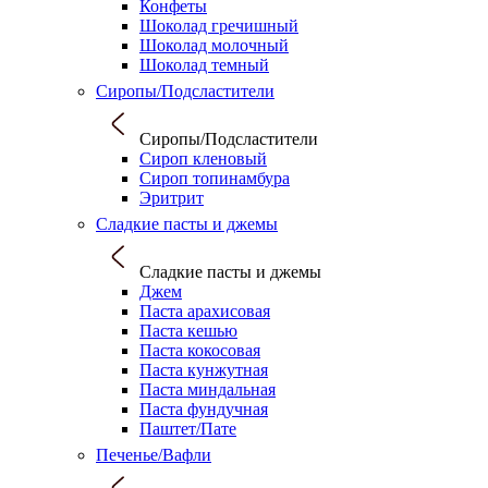
Конфеты
Шоколад гречишный
Шоколад молочный
Шоколад темный
Сиропы/Подсластители
Сиропы/Подсластители
Сироп кленовый
Сироп топинамбура
Эритрит
Сладкие пасты и джемы
Сладкие пасты и джемы
Джем
Паста арахисовая
Паста кешью
Паста кокосовая
Паста кунжутная
Паста миндальная
Паста фундучная
Паштет/Пате
Печенье/Вафли