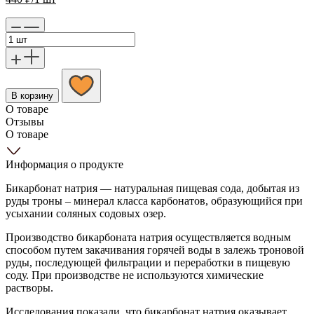
В корзину
О товаре
Отзывы
О товаре
Информация о продукте
Бикарбонат натрия — натуральная пищевая сода, добытая из
руды троны – минерал класса карбонатов, образующийся при
усыхании соляных содовых озер.
Производство бикарбоната натрия осуществляется водным
способом путем закачивания горячей воды в залежь троновой
руды, последующей фильтрации и переработки в пищевую
соду. При производстве не используются химические
растворы.
Исследования показали, что бикарбонат натрия оказывает