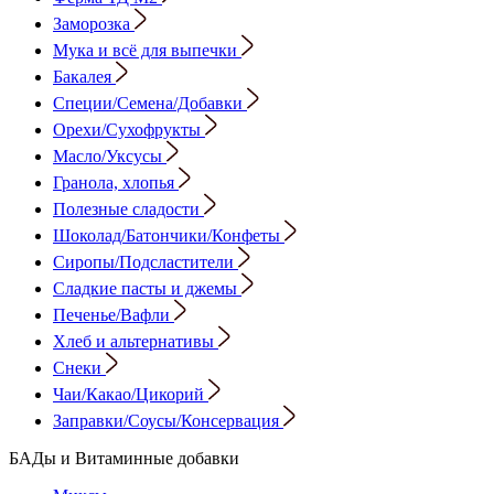
Заморозка
Мука и всё для выпечки
Бакалея
Специи/Семена/Добавки
Орехи/Сухофрукты
Масло/Уксусы
Гранола, хлопья
Полезные сладости
Шоколад/Батончики/Конфеты
Сиропы/Подсластители
Сладкие пасты и джемы
Печенье/Вафли
Хлеб и альтернативы
Снеки
Чаи/Какао/Цикорий
Заправки/Соусы/Консервация
БАДы и Витаминные добавки