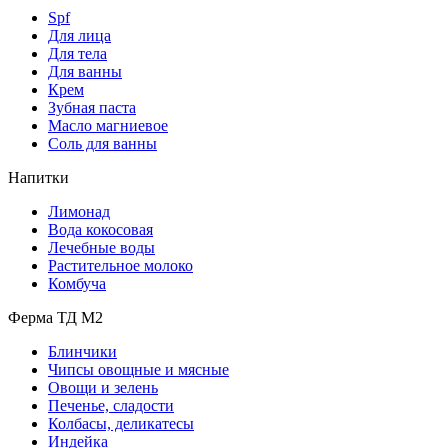
Spf
Для лица
Для тела
Для ванны
Крем
Зубная паста
Масло магниевое
Соль для ванны
Напитки
Лимонад
Вода кокосовая
Лечебные воды
Растительное молоко
Комбуча
Ферма ТД М2
Блинчики
Чипсы овощные и мясные
Овощи и зелень
Печенье, сладости
Колбасы, деликатесы
Индейка