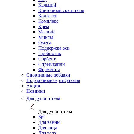
Кальций
Клеточный сок пихты
Коллаген
Комплекс
Крем
Магний
Миксы
Омега
Поддержка вен
Пробиотик
Сорбент
Спрей/капли
Ферменты
Спортивные добавки
Подарочные сертификаты
Акции
Новинки
Для души и тела
Для души и тела
Spf
Для ванны
Для лица
Для тела