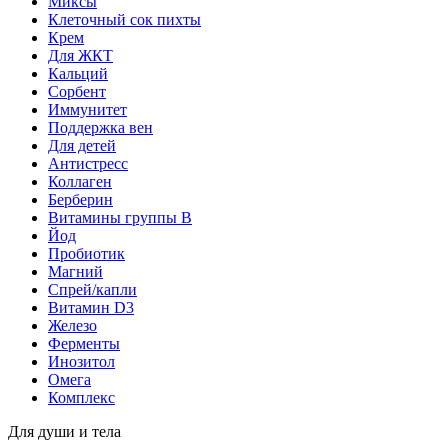
Миксы
Клеточный сок пихты
Крем
Для ЖКТ
Кальций
Сорбент
Иммунитет
Поддержка вен
Для детей
Антистресс
Коллаген
Берберин
Витамины группы B
Йод
Пробиотик
Магний
Спрей/капли
Витамин D3
Железо
Ферменты
Инозитол
Омега
Комплекс
Для души и тела