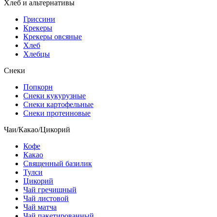
Хлеб и альтернативы
Гриссини
Крекеры
Крекеры овсяные
Хлеб
Хлебцы
Снеки
Попкорн
Снеки кукурузные
Снеки картофельные
Снеки протеиновые
Чаи/Какао/Цикорий
Кофе
Какао
Священный базилик
Тулси
Цикорий
Чай гречишный
Чай листовой
Чай матча
Чай пакетированный