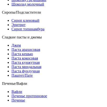
Шоколад молочный
Сиропы/Подсластители
Сироп кленовый
Эритрит
Сироп топинамбура
Сладкие пасты и джемы
Джем
Паста арахисовая
Паста кешью
Паста кокосовая
Паста кунжутная
Паста миндальная
Паста фундучная
Паштет/Пате
Печенье/Вафли
Вафли
Печенье протеиновое
Печенье