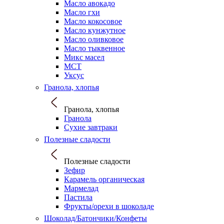
Масло авокадо
Масло гхи
Масло кокосовое
Масло кунжутное
Масло оливковое
Масло тыквенное
Микс масел
МСТ
Уксус
Гранола, хлопья
Гранола, хлопья
Гранола
Сухие завтраки
Полезные сладости
Полезные сладости
Зефир
Карамель органическая
Мармелад
Пастила
Фрукты/орехи в шоколаде
Шоколад/Батончики/Конфеты