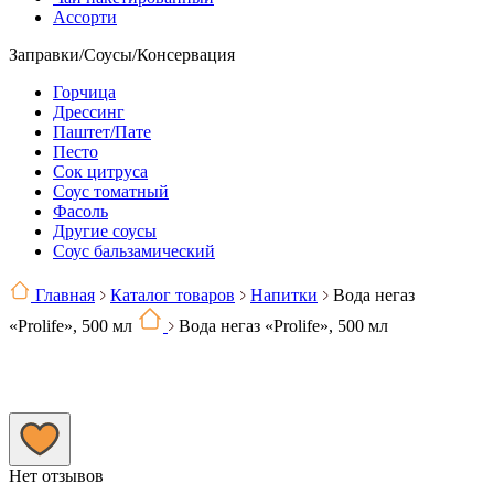
Ассорти
Заправки/Соусы/Консервация
Горчица
Дрессинг
Паштет/Пате
Песто
Сок цитруса
Соус томатный
Фасоль
Другие соусы
Соус бальзамический
Главная
Каталог товаров
Напитки
Вода негаз
«Prolife», 500 мл
Вода негаз «Prolife», 500 мл
Нет отзывов