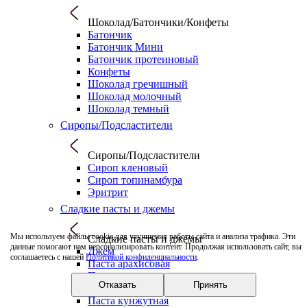
Шоколад/Батончики/Конфеты
Батончик
Батончик Мини
Батончик протеиновый
Конфеты
Шоколад гречишный
Шоколад молочный
Шоколад темный
Сиропы/Подсластители
Сиропы/Подсластители
Сироп кленовый
Сироп топинамбура
Эритрит
Сладкие пасты и джемы
Мы используем файлы cookie для улучшения работы сайта и анализа трафика. Эти
Сладкие пасты и джемы
данные помогают нам персонализировать контент. Продолжая использовать сайт, вы
Джем
соглашаетесь с нашей
Политикой конфиденциальности
.
Паста арахисовая
Паста кешью
Отказать
Принять
Паста кокосовая
Паста кунжутная