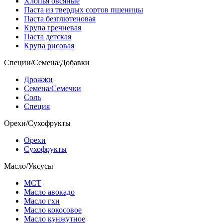
Хлопья овсяные
Паста из твердых сортов пшеницы
Паста безглютеновая
Крупа гречневая
Паста детская
Крупа рисовая
Специи/Семена/Добавки
Дрожжи
Семена/Семечки
Соль
Специя
Орехи/Сухофрукты
Орехи
Сухофрукты
Масло/Уксусы
МСТ
Масло авокадо
Масло гхи
Масло кокосовое
Масло кунжутное