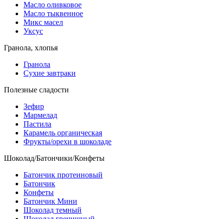
Масло оливковое
Масло тыквенное
Микс масел
Уксус
Гранола, хлопья
Гранола
Сухие завтраки
Полезные сладости
Зефир
Мармелад
Пастила
Карамель органическая
Фрукты/орехи в шоколаде
Шоколад/Батончики/Конфеты
Батончик протеиновый
Батончик
Конфеты
Батончик Мини
Шоколад темный
Шоколад гречишный