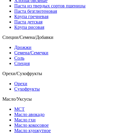
Хлопья овсяные
Паста из твердых сортов пшеницы
Паста безглютеновая
Крупа гречневая
Паста детская
Крупа рисовая
Специи/Семена/Добавки
Дрожжи
Семена/Семечки
Соль
Специя
Орехи/Сухофрукты
Орехи
Сухофрукты
Масло/Уксусы
МСТ
Масло авокадо
Масло гхи
Масло кокосовое
Масло кунжутное