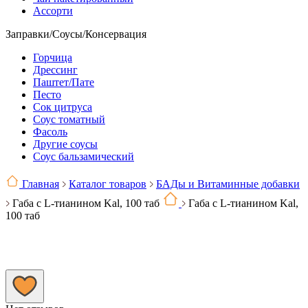
Ассорти
Заправки/Соусы/Консервация
Горчица
Дрессинг
Паштет/Пате
Песто
Сок цитруса
Соус томатный
Фасоль
Другие соусы
Соус бальзамический
Главная
Каталог товаров
БАДы и Витаминные добавки
Габа с L-тианином Kal, 100 таб
Габа с L-тианином Kal,
100 таб