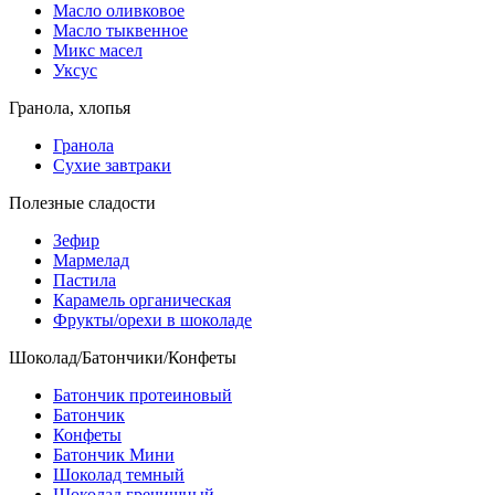
Масло оливковое
Масло тыквенное
Микс масел
Уксус
Гранола, хлопья
Гранола
Сухие завтраки
Полезные сладости
Зефир
Мармелад
Пастила
Карамель органическая
Фрукты/орехи в шоколаде
Шоколад/Батончики/Конфеты
Батончик протеиновый
Батончик
Конфеты
Батончик Мини
Шоколад темный
Шоколад гречишный