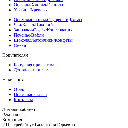
Овсянка/Хлопья/Гранола
Хлебцы/Крекеры
Ореховые пасты/Сгущенка/Джемы
Чаи/Какао/Цикорий
Заправки/Соусы/Консервация
Печенье/Вафли
Шоколад/Батончики/Конфеты
Снеки
Покупателям:
Бонусная программа
Доставка и оплата
Навигация:
О нас
Полезные статьи
Контакты
Личный кабинет
Реквизиты:
Компания:
ИП Перебейнус Валентина Юрьевна