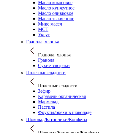
Масло кокосовое
Масло кунжутное
Масло оливковое
Масло тыквенное
Микс масел
МСТ
Уксус
Гранола, хлопья
Гранола, хлопья
Гранола
Сухие завтраки
Полезные сладости
Полезные сладости
Зефир
Карамель органическая
Мармелад
Пастила
Фрукты/орехи в шоколаде
Шоколад/Батончики/Конфеты
Шоколад/Батончики/Конфеты