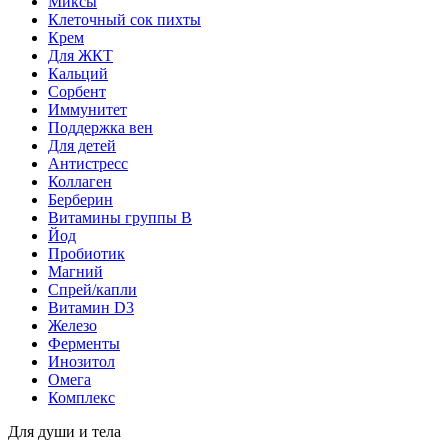
Миксы
Клеточный сок пихты
Крем
Для ЖКТ
Кальций
Сорбент
Иммунитет
Поддержка вен
Для детей
Антистресс
Коллаген
Берберин
Витамины группы B
Йод
Пробиотик
Магний
Спрей/капли
Витамин D3
Железо
Ферменты
Инозитол
Омега
Комплекс
Для души и тела