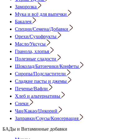
Заморозка
Мука и всё для выпечки
Бакалея
Специи/Семена/Добавки
Орехи/Сухофрукты
Масло/Уксусы
Гранола, хлопья
Полезные сладости
Шоколад/Батончики/Конфеты
Сиропы/Подсластители
Сладкие пасты и джемы
Печенье/Вафли
Хлеб и альтернативы
Снеки
Чаи/Какао/Цикорий
Заправки/Соусы/Консервация
БАДы и Витаминные добавки