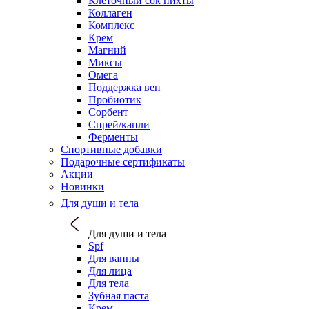
Клеточный сок пихты
Коллаген
Комплекс
Крем
Магний
Миксы
Омега
Поддержка вен
Пробиотик
Сорбент
Спрей/капли
Ферменты
Спортивные добавки
Подарочные сертификаты
Акции
Новинки
Для души и тела
Для души и тела
Spf
Для ванны
Для лица
Для тела
Зубная паста
Крем