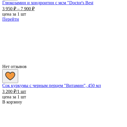
Глюкозамин и хондроитин с мсм "Doctor's Best
Диапазон
3 950
₽
–
7 900
₽
цен:
цена за 1 шт
3
Перейти
950 ₽
–
7
900 ₽
Нет отзывов
Сок куркумы с черным перцем "Витамин", 450 мл
3 200
₽
/1 шт
цена за 1 шт
В корзину