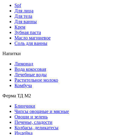
Spf
Для лица
Для тела
Для ванны
Крем
Зубная паста
Масло магниевое
Соль для ванны
Напитки
Лимонад
Вода кокосовая
Лечебные воды
Растительное молоко
Комбуча
Ферма ТД М2
Блинчики
Чипсы овощные и мясные
Овощи и зелень
Печенье, сладости
Колбасы, деликатесы
Индейка