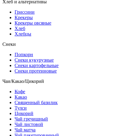
Хлеб и альтернативы
Гриссини
Крекеры
Крекеры овсяные
Хлеб
Хлебцы
Снеки
Попкорн
Снеки кукурузные
Снеки картофельные
Снеки протеиновые
Чаи/Какао/Цикорий
Кофе
Какао
Священный базилик
Тулси
Цикорий
Чай гречишный
Чай листовой
Чай матча
Чай пакетированный