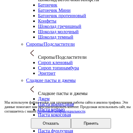
Батончик
Батончик Мини
Батончик протеиновый
Конфеты
Шоколад гречишный
Шоколад молочный
Шоколад темный
Сиропы/Подсластители
Сиропы/Подсластители
Сироп кленовый
Сироп топинамбура
Эритрит
Сладкие пасты и джемы
Сладкие пасты и джемы
Джем
Мы используем файлы cookie для улучшения работы сайта и анализа трафика. Эти
Паста арахисовая
данные помогают нам персонализировать контент. Продолжая использовать сайт, вы
Паста кешью
соглашаетесь с нашей
Политикой конфиденциальности
.
Паста кокосовая
Паста кунжутная
Отказать
Принять
Паста миндальная
Паста фундучная