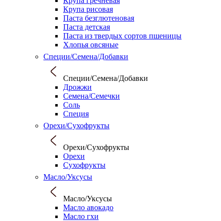
Крупа гречневая
Крупа рисовая
Паста безглютеновая
Паста детская
Паста из твердых сортов пшеницы
Хлопья овсяные
Специи/Семена/Добавки
Специи/Семена/Добавки
Дрожжи
Семена/Семечки
Соль
Специя
Орехи/Сухофрукты
Орехи/Сухофрукты
Орехи
Сухофрукты
Масло/Уксусы
Масло/Уксусы
Масло авокадо
Масло гхи