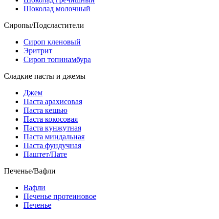
Шоколад молочный
Сиропы/Подсластители
Сироп кленовый
Эритрит
Сироп топинамбура
Сладкие пасты и джемы
Джем
Паста арахисовая
Паста кешью
Паста кокосовая
Паста кунжутная
Паста миндальная
Паста фундучная
Паштет/Пате
Печенье/Вафли
Вафли
Печенье протеиновое
Печенье