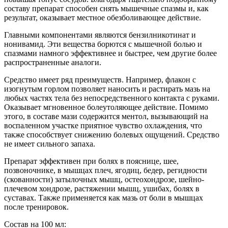
составу препарат способен снять мышечные спазмы и, как
результат, оказывает местное обезболивающее действие.
Главными компонентами являются бензилникотинат и
нонивамид. Эти вещества борются с мышечной болью и
спазмами намного эффективнее и быстрее, чем другие более
распространенные аналоги.
Средство имеет ряд преимуществ. Например, флакон с
изогнутым горлом позволяет наносить и растирать мазь на
любых частях тела без непосредственного контакта с руками.
Оказывает мгновенное болеутоляющее действие. Помимо
этого, в составе мази содержится ментол, вызывающий на
воспаленном участке приятное чувство охлаждения, что
также способствует снижению болевых ощущений. Средство
не имеет сильного запаха.
Препарат эффективен при болях в пояснице, шее,
позвоночнике, в мышцах плеч, ягодиц, бедер, регидности
(скованности) затылочных мышц, остеохондрозе, шейно-
плечевом хондрозе, растяжении мышц, ушибах, болях в
суставах. Также применяется как мазь от боли в мышцах
после тренировок.
Состав на 100 мл: