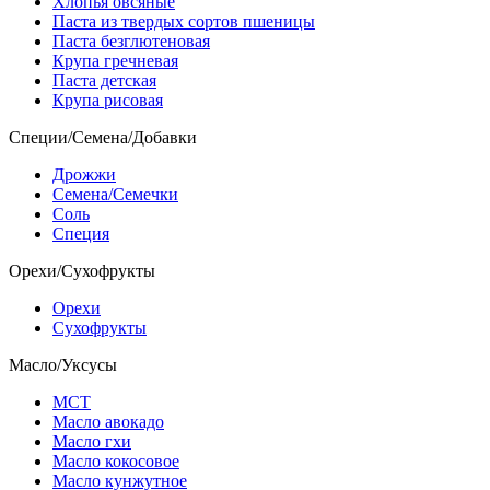
Хлопья овсяные
Паста из твердых сортов пшеницы
Паста безглютеновая
Крупа гречневая
Паста детская
Крупа рисовая
Специи/Семена/Добавки
Дрожжи
Семена/Семечки
Соль
Специя
Орехи/Сухофрукты
Орехи
Сухофрукты
Масло/Уксусы
МСТ
Масло авокадо
Масло гхи
Масло кокосовое
Масло кунжутное