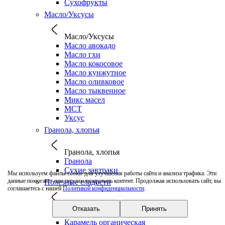
Сухофрукты
Масло/Уксусы
Масло/Уксусы
Масло авокадо
Масло гхи
Масло кокосовое
Масло кунжутное
Масло оливковое
Масло тыквенное
Микс масел
МСТ
Уксус
Гранола, хлопья
Гранола, хлопья
Гранола
Сухие завтраки
Мы используем файлы cookie для улучшения работы сайта и анализа трафика. Эти
данные помогают нам персонализировать контент. Продолжая использовать сайт, вы
Полезные сладости
соглашаетесь с нашей
Политикой конфиденциальности
.
Полезные сладости
Отказать
Принять
Зефир
Карамель органическая