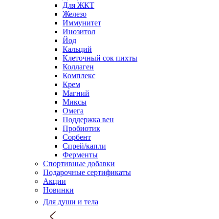
Для ЖКТ
Железо
Иммунитет
Инозитол
Йод
Кальций
Клеточный сок пихты
Коллаген
Комплекс
Крем
Магний
Миксы
Омега
Поддержка вен
Пробиотик
Сорбент
Спрей/капли
Ферменты
Спортивные добавки
Подарочные сертификаты
Акции
Новинки
Для души и тела