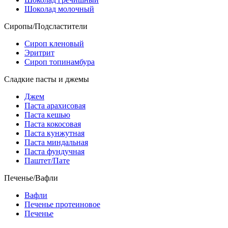
Шоколад молочный
Сиропы/Подсластители
Сироп кленовый
Эритрит
Сироп топинамбура
Сладкие пасты и джемы
Джем
Паста арахисовая
Паста кешью
Паста кокосовая
Паста кунжутная
Паста миндальная
Паста фундучная
Паштет/Пате
Печенье/Вафли
Вафли
Печенье протеиновое
Печенье