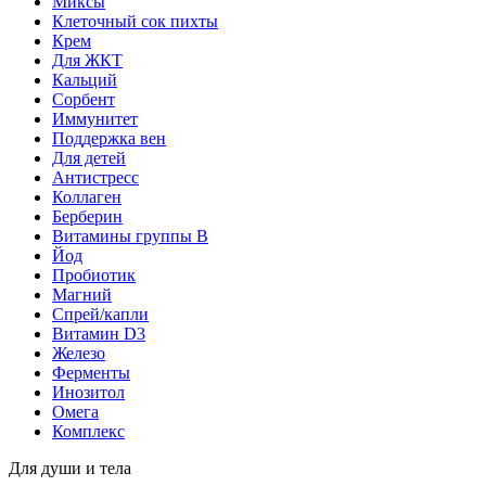
Миксы
Клеточный сок пихты
Крем
Для ЖКТ
Кальций
Сорбент
Иммунитет
Поддержка вен
Для детей
Антистресс
Коллаген
Берберин
Витамины группы B
Йод
Пробиотик
Магний
Спрей/капли
Витамин D3
Железо
Ферменты
Инозитол
Омега
Комплекс
Для души и тела