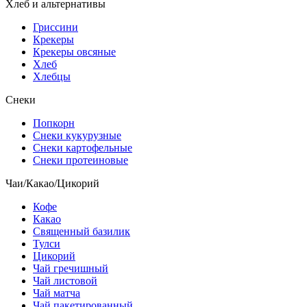
Хлеб и альтернативы
Гриссини
Крекеры
Крекеры овсяные
Хлеб
Хлебцы
Снеки
Попкорн
Снеки кукурузные
Снеки картофельные
Снеки протеиновые
Чаи/Какао/Цикорий
Кофе
Какао
Священный базилик
Тулси
Цикорий
Чай гречишный
Чай листовой
Чай матча
Чай пакетированный