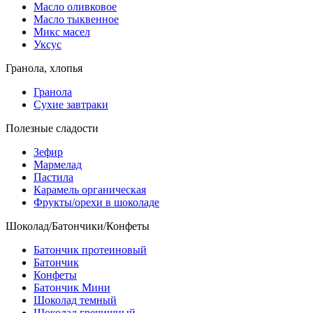
Масло оливковое
Масло тыквенное
Микс масел
Уксус
Гранола, хлопья
Гранола
Сухие завтраки
Полезные сладости
Зефир
Мармелад
Пастила
Карамель органическая
Фрукты/орехи в шоколаде
Шоколад/Батончики/Конфеты
Батончик протеиновый
Батончик
Конфеты
Батончик Мини
Шоколад темный
Шоколад гречишный