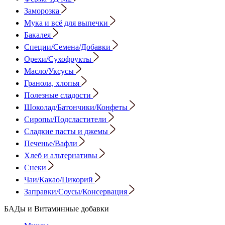
Заморозка
Мука и всё для выпечки
Бакалея
Специи/Семена/Добавки
Орехи/Сухофрукты
Масло/Уксусы
Гранола, хлопья
Полезные сладости
Шоколад/Батончики/Конфеты
Сиропы/Подсластители
Сладкие пасты и джемы
Печенье/Вафли
Хлеб и альтернативы
Снеки
Чаи/Какао/Цикорий
Заправки/Соусы/Консервация
БАДы и Витаминные добавки