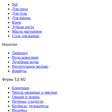
Spf
Для лица
Для тела
Для ванны
Крем
Зубная паста
Масло магниевое
Соль для ванны
Напитки
Лимонад
Вода кокосовая
Лечебные воды
Растительное молоко
Комбуча
Ферма ТД М2
Блинчики
Чипсы овощные и мясные
Овощи и зелень
Печенье, сладости
Колбасы, деликатесы
Индейка