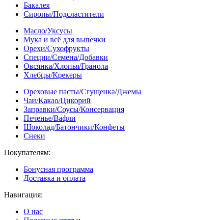
Бакалея
Сиропы/Подсластители
Масло/Уксусы
Мука и всё для выпечки
Орехи/Сухофрукты
Специи/Семена/Добавки
Овсянка/Хлопья/Гранола
Хлебцы/Крекеры
Ореховые пасты/Сгущенка/Джемы
Чаи/Какао/Цикорий
Заправки/Соусы/Консервация
Печенье/Вафли
Шоколад/Батончики/Конфеты
Снеки
Покупателям:
Бонусная программа
Доставка и оплата
Навигация:
О нас