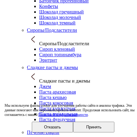
Батончик протеиновый
Конфеты
Шоколад гречишный
Шоколад молочный
Шоколад темный
Сиропы/Подсластители
Сиропы/Подсластители
Сироп кленовый
Сироп топинамбура
Эритрит
Сладкие пасты и джемы
Сладкие пасты и джемы
Джем
Паста арахисовая
Паста кешью
Паста кокосовая
Мы используем файлы cookie для улучшения работы сайта и анализа трафика. Эти
Паста кунжутная
данные помогают нам персонализировать контент. Продолжая использовать сайт, вы
Паста миндальная
соглашаетесь с нашей
Политикой конфиденциальности
.
Паста фундучная
Паштет/Пате
Отказать
Принять
Печенье/Вафли