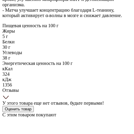
организма.
- Матча улучшает концентрацию благодаря L-теанину,
который активирует α-волны в мозге и снижает давление.
Пищевая ценность на 100 г
Жиры
5 г
Белки
30 г
Углеводы
38 г
Энергетическая ценность на 100 г
кКал
324
кДж
1356
Отзывы
У этого товара еще нет отзывов, будьте первыми!
Оценить товар
С этим товаром покупают