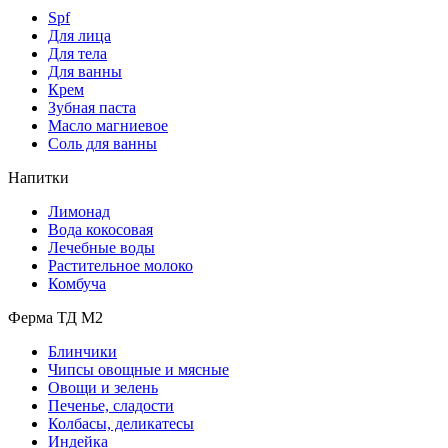
Spf
Для лица
Для тела
Для ванны
Крем
Зубная паста
Масло магниевое
Соль для ванны
Напитки
Лимонад
Вода кокосовая
Лечебные воды
Растительное молоко
Комбуча
Ферма ТД М2
Блинчики
Чипсы овощные и мясные
Овощи и зелень
Печенье, сладости
Колбасы, деликатесы
Индейка