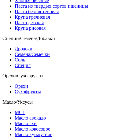
Хлопья овсяные
Паста из твердых сортов пшеницы
Паста безглютеновая
Крупа гречневая
Паста детская
Крупа рисовая
Специи/Семена/Добавки
Дрожжи
Семена/Семечки
Соль
Специя
Орехи/Сухофрукты
Орехи
Сухофрукты
Масло/Уксусы
МСТ
Масло авокадо
Масло гхи
Масло кокосовое
Масло кунжутное