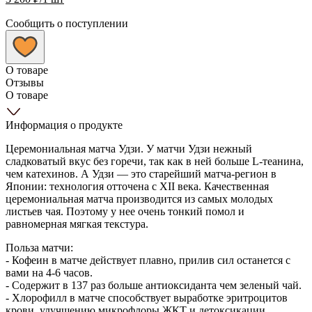
Сообщить о поступлении
О товаре
Отзывы
О товаре
Информация о продукте
Церемониальная матча Удзи. У матчи Удзи нежный
сладковатый вкус без горечи, так как в ней больше L-теанина,
чем катехинов. А Удзи — это старейший матча-регион в
Японии: технология отточена с XII века. Качественная
церемониальная матча производится из самых молодых
листьев чая. Поэтому у нее очень тонкий помол и
равномерная мягкая текстура.
Польза матчи:
- Кофеин в матче действует плавно, прилив сил останется с
вами на 4-6 часов.
- Содержит в 137 раз больше антиоксиданта чем зеленый чай.
- Хлорофилл в матче способствует выработке эритроцитов
крови, улучшению микрофлоры ЖКТ и детоксикации