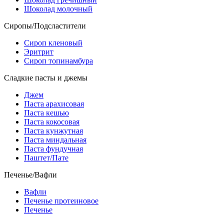
Шоколад молочный
Сиропы/Подсластители
Сироп кленовый
Эритрит
Сироп топинамбура
Сладкие пасты и джемы
Джем
Паста арахисовая
Паста кешью
Паста кокосовая
Паста кунжутная
Паста миндальная
Паста фундучная
Паштет/Пате
Печенье/Вафли
Вафли
Печенье протеиновое
Печенье