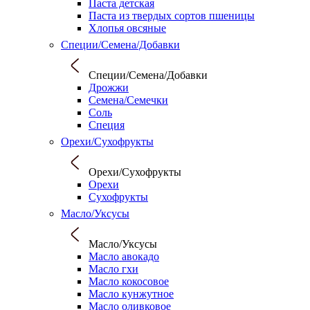
Паста детская
Паста из твердых сортов пшеницы
Хлопья овсяные
Специи/Семена/Добавки
Специи/Семена/Добавки
Дрожжи
Семена/Семечки
Соль
Специя
Орехи/Сухофрукты
Орехи/Сухофрукты
Орехи
Сухофрукты
Масло/Уксусы
Масло/Уксусы
Масло авокадо
Масло гхи
Масло кокосовое
Масло кунжутное
Масло оливковое