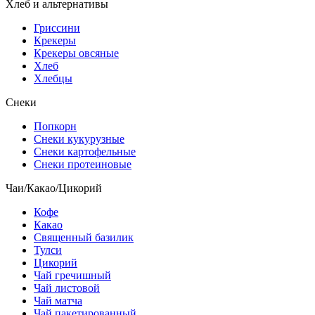
Хлеб и альтернативы
Гриссини
Крекеры
Крекеры овсяные
Хлеб
Хлебцы
Снеки
Попкорн
Снеки кукурузные
Снеки картофельные
Снеки протеиновые
Чаи/Какао/Цикорий
Кофе
Какао
Священный базилик
Тулси
Цикорий
Чай гречишный
Чай листовой
Чай матча
Чай пакетированный