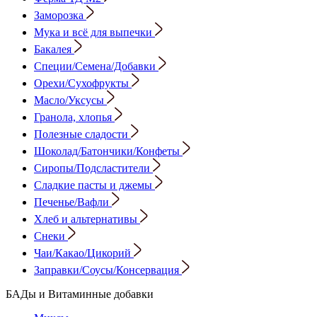
Заморозка
Мука и всё для выпечки
Бакалея
Специи/Семена/Добавки
Орехи/Сухофрукты
Масло/Уксусы
Гранола, хлопья
Полезные сладости
Шоколад/Батончики/Конфеты
Сиропы/Подсластители
Сладкие пасты и джемы
Печенье/Вафли
Хлеб и альтернативы
Снеки
Чаи/Какао/Цикорий
Заправки/Соусы/Консервация
БАДы и Витаминные добавки