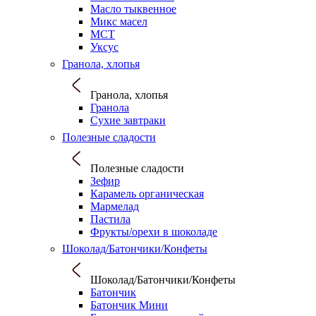
Масло тыквенное
Микс масел
МСТ
Уксус
Гранола, хлопья
Гранола, хлопья
Гранола
Сухие завтраки
Полезные сладости
Полезные сладости
Зефир
Карамель органическая
Мармелад
Пастила
Фрукты/орехи в шоколаде
Шоколад/Батончики/Конфеты
Шоколад/Батончики/Конфеты
Батончик
Батончик Мини