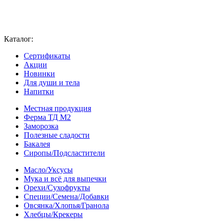
Каталог:
Сертификаты
Акции
Новинки
Для души и тела
Напитки
Местная продукция
Ферма ТД М2
Заморозка
Полезные сладости
Бакалея
Сиропы/Подсластители
Масло/Уксусы
Мука и всё для выпечки
Орехи/Сухофрукты
Специи/Семена/Добавки
Овсянка/Хлопья/Гранола
Хлебцы/Крекеры