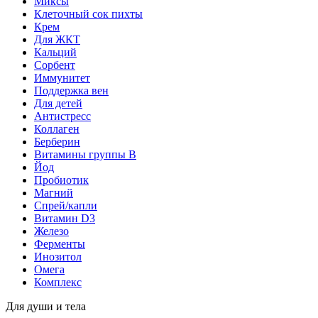
Миксы
Клеточный сок пихты
Крем
Для ЖКТ
Кальций
Сорбент
Иммунитет
Поддержка вен
Для детей
Антистресс
Коллаген
Берберин
Витамины группы B
Йод
Пробиотик
Магний
Спрей/капли
Витамин D3
Железо
Ферменты
Инозитол
Омега
Комплекс
Для души и тела