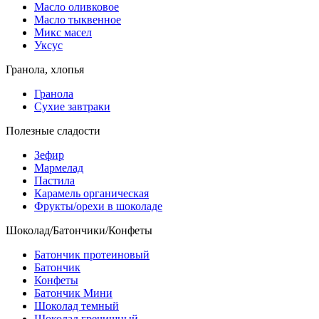
Масло оливковое
Масло тыквенное
Микс масел
Уксус
Гранола, хлопья
Гранола
Сухие завтраки
Полезные сладости
Зефир
Мармелад
Пастила
Карамель органическая
Фрукты/орехи в шоколаде
Шоколад/Батончики/Конфеты
Батончик протеиновый
Батончик
Конфеты
Батончик Мини
Шоколад темный
Шоколад гречишный