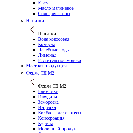
Крем
Масло магниевое
Соль для ванны
Напитки
Напитки
Вода кокосовая
Комбуча
Лечебные воды
Лимонад
Растительное молоко
Местная продукция
Ферма ТД М2
Ферма ТД М2
Блинчики
Говядина
Заморозка
Индейка
Колбасы, деликатесы
Консервация
Курица
Молочный продукт