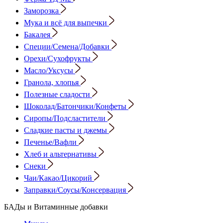
Заморозка
Мука и всё для выпечки
Бакалея
Специи/Семена/Добавки
Орехи/Сухофрукты
Масло/Уксусы
Гранола, хлопья
Полезные сладости
Шоколад/Батончики/Конфеты
Сиропы/Подсластители
Сладкие пасты и джемы
Печенье/Вафли
Хлеб и альтернативы
Снеки
Чаи/Какао/Цикорий
Заправки/Соусы/Консервация
БАДы и Витаминные добавки