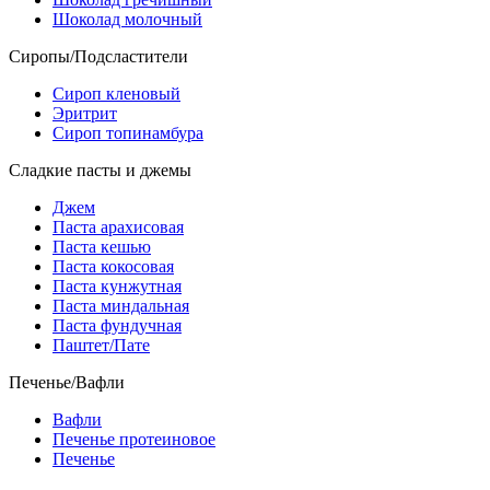
Шоколад молочный
Сиропы/Подсластители
Сироп кленовый
Эритрит
Сироп топинамбура
Сладкие пасты и джемы
Джем
Паста арахисовая
Паста кешью
Паста кокосовая
Паста кунжутная
Паста миндальная
Паста фундучная
Паштет/Пате
Печенье/Вафли
Вафли
Печенье протеиновое
Печенье