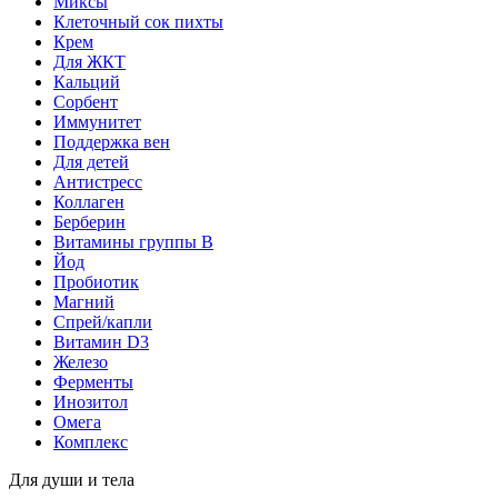
Миксы
Клеточный сок пихты
Крем
Для ЖКТ
Кальций
Сорбент
Иммунитет
Поддержка вен
Для детей
Антистресс
Коллаген
Берберин
Витамины группы B
Йод
Пробиотик
Магний
Спрей/капли
Витамин D3
Железо
Ферменты
Инозитол
Омега
Комплекс
Для души и тела