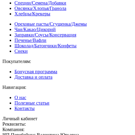
Специи/Семена/Добавки
Овсянка/Хлопья/Гранола
Хлебцы/Крекеры
Ореховые пасты/Сгущенка/Джемы
Чаи/Какао/Цикорий
Заправки/Соусы/Консервация
Печенье/Вафли
Шоколад/Батончики/Конфеты
Снеки
Покупателям:
Бонусная программа
Доставка и оплата
Навигация:
О нас
Полезные статьи
Контакты
Личный кабинет
Реквизиты:
Компания:
ИП Перебейнус Валентина Юрьевна