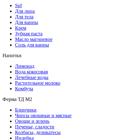
Spf
Для лица
Для тела
Для ванны
Крем
Зубная паста
Масло магниевое
Соль для ванны
Напитки
Лимонад
Вода кокосовая
Лечебные воды
Растительное молоко
Комбуча
Ферма ТД М2
Блинчики
Чипсы овощные и мясные
Овощи и зелень
Печенье, сладости
Колбасы, деликатесы
Индейка