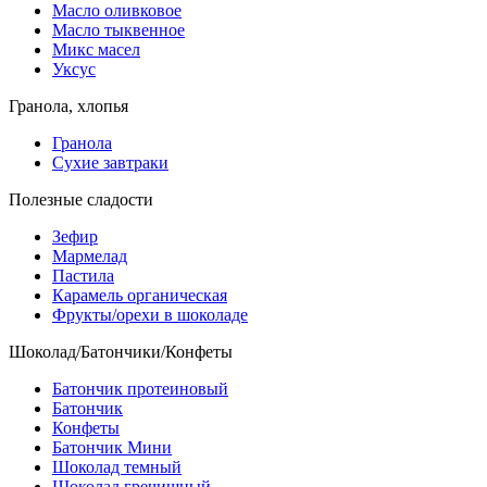
Масло оливковое
Масло тыквенное
Микс масел
Уксус
Гранола, хлопья
Гранола
Сухие завтраки
Полезные сладости
Зефир
Мармелад
Пастила
Карамель органическая
Фрукты/орехи в шоколаде
Шоколад/Батончики/Конфеты
Батончик протеиновый
Батончик
Конфеты
Батончик Мини
Шоколад темный
Шоколад гречишный