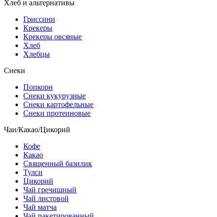
Хлеб и альтернативы
Гриссини
Крекеры
Крекеры овсяные
Хлеб
Хлебцы
Снеки
Попкорн
Снеки кукурузные
Снеки картофельные
Снеки протеиновые
Чаи/Какао/Цикорий
Кофе
Какао
Священный базилик
Тулси
Цикорий
Чай гречишный
Чай листовой
Чай матча
Чай пакетированный