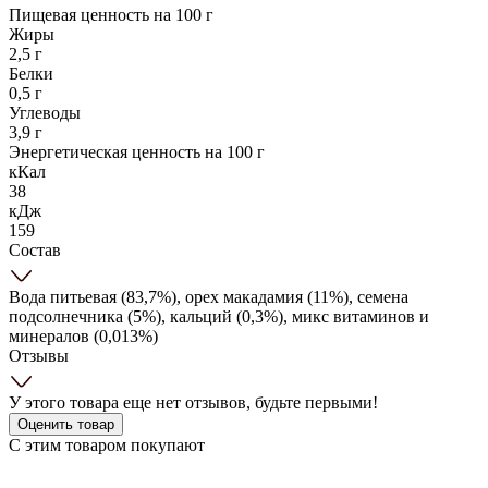
Пищевая ценность на 100 г
Жиры
2,5 г
Белки
0,5 г
Углеводы
3,9 г
Энергетическая ценность на 100 г
кКал
38
кДж
159
Состав
Вода питьевая (83,7%), орех макадамия (11%), семена
подсолнечника (5%), кальций (0,3%), микс витаминов и
минералов (0,013%)
Отзывы
У этого товара еще нет отзывов, будьте первыми!
Оценить товар
С этим товаром покупают