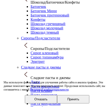
Шоколад/Батончики/Конфеты
Батончик
Батончик Мини
Батончик протеиновый
Конфеты
Шоколад гречишный
Шоколад молочный
Шоколад темный
Сиропы/Подсластители
Сиропы/Подсластители
Сироп кленовый
Сироп топинамбура
Эритрит
Сладкие пасты и джемы
Сладкие пасты и джемы
Джем
Мы используем файлы cookie для улучшения работы сайта и анализа трафика. Эти
Паста арахисовая
данные помогают нам персонализировать контент. Продолжая использовать сайт, вы
соглашаетесь с нашей
Политикой конфиденциальности
.
Паста кешью
Паста кокосовая
Паста кунжутная
Отказать
Принять
Паста миндальная