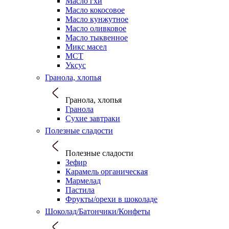
Масло гхи
Масло кокосовое
Масло кунжутное
Масло оливковое
Масло тыквенное
Микс масел
МСТ
Уксус
Гранола, хлопья
Гранола, хлопья
Гранола
Сухие завтраки
Полезные сладости
Полезные сладости
Зефир
Карамель органическая
Мармелад
Пастила
Фрукты/орехи в шоколаде
Шоколад/Батончики/Конфеты