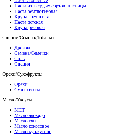
Хлопья овсяные
Паста из твердых сортов пшеницы
Паста безглютеновая
Крупа гречневая
Паста детская
Крупа рисовая
Специи/Семена/Добавки
Дрожжи
Семена/Семечки
Соль
Специя
Орехи/Сухофрукты
Орехи
Сухофрукты
Масло/Уксусы
МСТ
Масло авокадо
Масло гхи
Масло кокосовое
Масло кунжутное