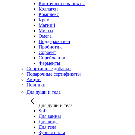
Клеточный сок пихты
Коллаген
Комплекс
Крем
Магний
Миксы
Омега
Поддержка вен
Пробиотик
Сорбент
Спрей/капли
Ферменты
Спортивные добавки
Подарочные сертификаты
Акции
Новинки
Для души и тела
Для души и тела
Spf
Для ванны
Для лица
Для тела
Зубная паста