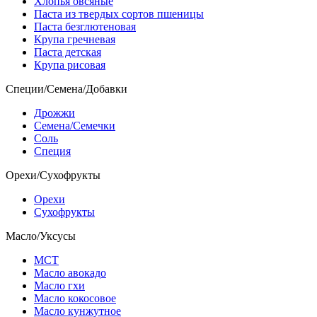
Хлопья овсяные
Паста из твердых сортов пшеницы
Паста безглютеновая
Крупа гречневая
Паста детская
Крупа рисовая
Специи/Семена/Добавки
Дрожжи
Семена/Семечки
Соль
Специя
Орехи/Сухофрукты
Орехи
Сухофрукты
Масло/Уксусы
МСТ
Масло авокадо
Масло гхи
Масло кокосовое
Масло кунжутное