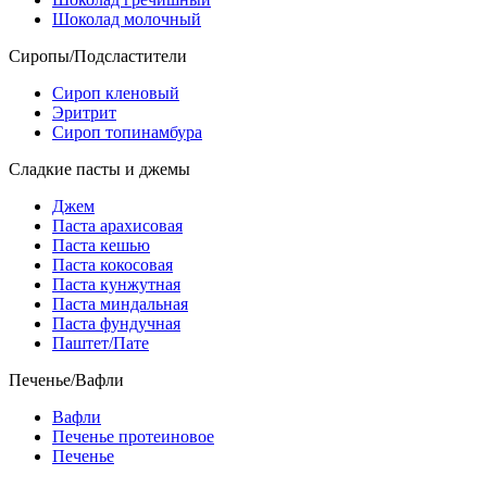
Шоколад молочный
Сиропы/Подсластители
Сироп кленовый
Эритрит
Сироп топинамбура
Сладкие пасты и джемы
Джем
Паста арахисовая
Паста кешью
Паста кокосовая
Паста кунжутная
Паста миндальная
Паста фундучная
Паштет/Пате
Печенье/Вафли
Вафли
Печенье протеиновое
Печенье