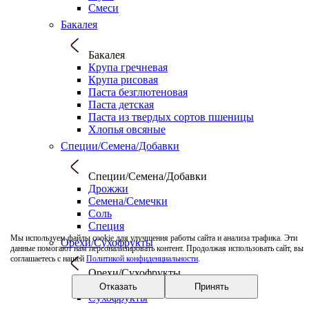
Смеси
Бакалея
Бакалея
Крупа гречневая
Крупа рисовая
Паста безглютеновая
Паста детская
Паста из твердых сортов пшеницы
Хлопья овсяные
Специи/Семена/Добавки
Специи/Семена/Добавки
Дрожжи
Семена/Семечки
Соль
Специя
Мы используем файлы cookie для улучшения работы сайта и анализа трафика. Эти
Орехи/Сухофрукты
данные помогают нам персонализировать контент. Продолжая использовать сайт, вы
соглашаетесь с нашей
Политикой конфиденциальности
.
Орехи/Сухофрукты
Орехи
Отказать
Принять
Сухофрукты