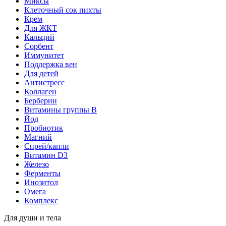
Миксы
Клеточный сок пихты
Крем
Для ЖКТ
Кальций
Сорбент
Иммунитет
Поддержка вен
Для детей
Антистресс
Коллаген
Берберин
Витамины группы B
Йод
Пробиотик
Магний
Спрей/капли
Витамин D3
Железо
Ферменты
Инозитол
Омега
Комплекс
Для души и тела