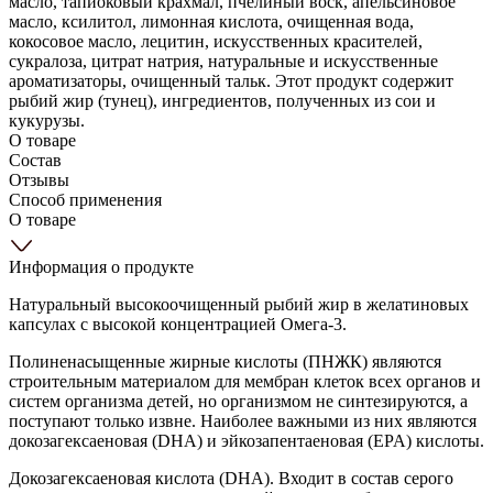
масло, тапиоковый крахмал, пчелиный воск, апельсиновое
масло, ксилитол, лимонная кислота, очищенная вода,
кокосовое масло, лецитин, искусственных красителей,
сукралоза, цитрат натрия, натуральные и искусственные
ароматизаторы, очищенный тальк. Этот продукт содержит
рыбий жир (тунец), ингредиентов, полученных из сои и
кукурузы.
О товаре
Состав
Отзывы
Способ применения
О товаре
Информация о продукте
Натуральный высокоочищенный рыбий жир в желатиновых
капсулах с высокой концентрацией Омега-3.
Полиненасыщенные жирные кислоты (ПНЖК) являются
строительным материалом для мембран клеток всех органов и
систем организма детей, но организмом не синтезируются, а
поступают только извне. Наиболее важными из них являются
докозагексаеновая (DHA) и эйкозапентаеновая (EPA) кислоты.
Докозагексаеновая кислота (DHA). Входит в состав серого