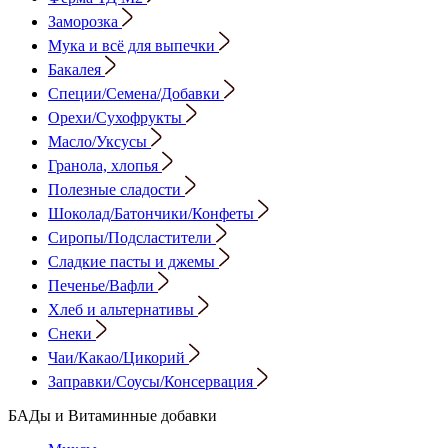
Заморозка
Мука и всё для выпечки
Бакалея
Специи/Семена/Добавки
Орехи/Сухофрукты
Масло/Уксусы
Гранола, хлопья
Полезные сладости
Шоколад/Батончики/Конфеты
Сиропы/Подсластители
Сладкие пасты и джемы
Печенье/Вафли
Хлеб и альтернативы
Снеки
Чаи/Какао/Цикорий
Заправки/Соусы/Консервация
БАДы и Витаминные добавки