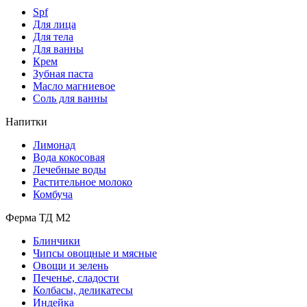
Spf
Для лица
Для тела
Для ванны
Крем
Зубная паста
Масло магниевое
Соль для ванны
Напитки
Лимонад
Вода кокосовая
Лечебные воды
Растительное молоко
Комбуча
Ферма ТД М2
Блинчики
Чипсы овощные и мясные
Овощи и зелень
Печенье, сладости
Колбасы, деликатесы
Индейка