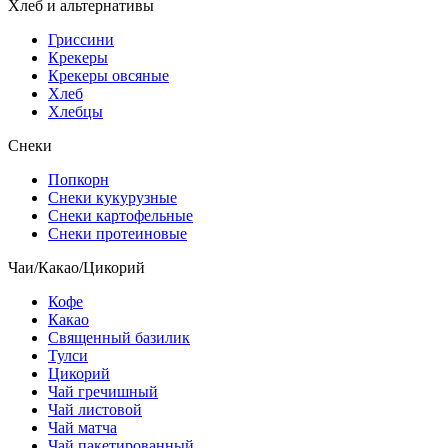
Хлеб и альтернативы
Гриссини
Крекеры
Крекеры овсяные
Хлеб
Хлебцы
Снеки
Попкорн
Снеки кукурузные
Снеки картофельные
Снеки протеиновые
Чаи/Какао/Цикорий
Кофе
Какао
Священный базилик
Тулси
Цикорий
Чай гречишный
Чай листовой
Чай матча
Чай пакетированный