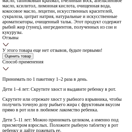
масло, тапиоковый крахмал, пчелиный воск, апельсиновое
масло, ксилитол, лимонная кислота, очищенная вода,
кокосовое масло, лецитин, искусственных красителей,
сукралоза, цитрат натрия, натуральные и искусственные
ароматизаторы, очищенный тальк. Этот продукт содержит
рыбий жир (тунец), ингредиентов, полученных из сои и
кукурузы.
Отзывы
У этого товара еще нет отзывов, будьте первыми!
Оценить товар
Способ применения
Принимать по 1 пакетику 1–2 раза в день.
Дети 1–4 лет: Скрутите хвост и выдавите ребенку в рот.
Скрутите или отрежьте хвост у рыбного взрывника, чтобы
получить точную дозу рыбьего жира с фруктовым вкусом
прямо в рот или в любимое лакомство ребенка.
Дети 5–11 лет: Можно принимать целиком, а именно под
присмотром взрослых. Положите рыбную таблетку в рот
ребенку и дайте пожевать ее.