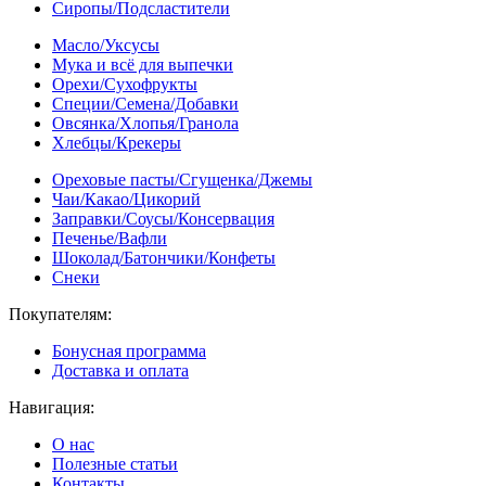
Сиропы/Подсластители
Масло/Уксусы
Мука и всё для выпечки
Орехи/Сухофрукты
Специи/Семена/Добавки
Овсянка/Хлопья/Гранола
Хлебцы/Крекеры
Ореховые пасты/Сгущенка/Джемы
Чаи/Какао/Цикорий
Заправки/Соусы/Консервация
Печенье/Вафли
Шоколад/Батончики/Конфеты
Снеки
Покупателям:
Бонусная программа
Доставка и оплата
Навигация:
О нас
Полезные статьи
Контакты