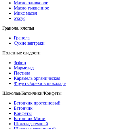
Масло оливковое
Масло тыквенное
Микс масел
Уксус
Гранола, хлопья
Гранола
Сухие завтраки
Полезные сладости
Зефир
Мармелад
Пастила
Карамель органическая
Фрукты/орехи в шоколаде
Шоколад/Батончики/Конфеты
Батончик протеиновый
Батончик
Конфеты
Батончик Мини
Шоколад темный
Шоколад гречишный