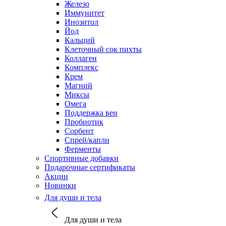
Железо
Иммунитет
Инозитол
Йод
Кальций
Клеточный сок пихты
Коллаген
Комплекс
Крем
Магний
Миксы
Омега
Поддержка вен
Пробиотик
Сорбент
Спрей/капли
Ферменты
Спортивные добавки
Подарочные сертификаты
Акции
Новинки
Для души и тела
Для души и тела