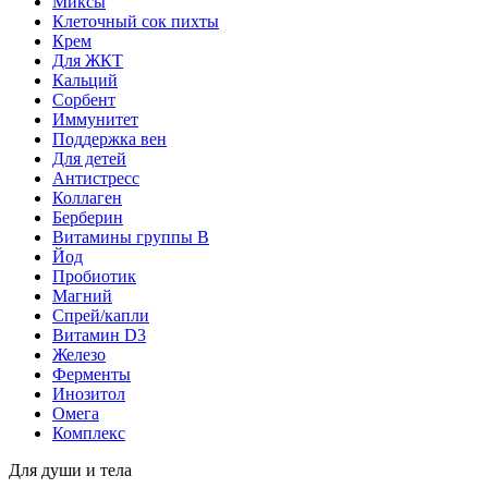
Миксы
Клеточный сок пихты
Крем
Для ЖКТ
Кальций
Сорбент
Иммунитет
Поддержка вен
Для детей
Антистресс
Коллаген
Берберин
Витамины группы B
Йод
Пробиотик
Магний
Спрей/капли
Витамин D3
Железо
Ферменты
Инозитол
Омега
Комплекс
Для души и тела