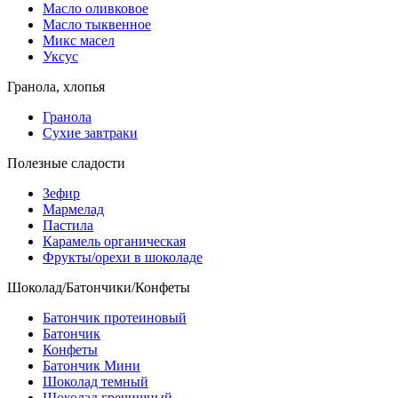
Масло оливковое
Масло тыквенное
Микс масел
Уксус
Гранола, хлопья
Гранола
Сухие завтраки
Полезные сладости
Зефир
Мармелад
Пастила
Карамель органическая
Фрукты/орехи в шоколаде
Шоколад/Батончики/Конфеты
Батончик протеиновый
Батончик
Конфеты
Батончик Мини
Шоколад темный
Шоколад гречишный