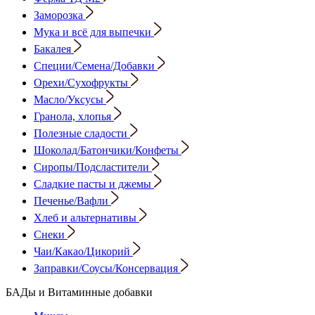
Заморозка
Мука и всё для выпечки
Бакалея
Специи/Семена/Добавки
Орехи/Сухофрукты
Масло/Уксусы
Гранола, хлопья
Полезные сладости
Шоколад/Батончики/Конфеты
Сиропы/Подсластители
Сладкие пасты и джемы
Печенье/Вафли
Хлеб и альтернативы
Снеки
Чаи/Какао/Цикорий
Заправки/Соусы/Консервация
БАДы и Витаминные добавки