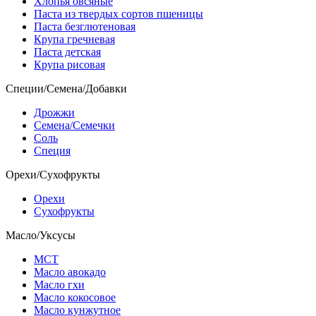
Хлопья овсяные
Паста из твердых сортов пшеницы
Паста безглютеновая
Крупа гречневая
Паста детская
Крупа рисовая
Специи/Семена/Добавки
Дрожжи
Семена/Семечки
Соль
Специя
Орехи/Сухофрукты
Орехи
Сухофрукты
Масло/Уксусы
МСТ
Масло авокадо
Масло гхи
Масло кокосовое
Масло кунжутное