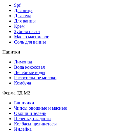
Spf
Для лица
Для тела
Для ванны
Крем
Зубная паста
Масло магниевое
Соль для ванны
Напитки
Лимонад
Вода кокосовая
Лечебные воды
Растительное молоко
Комбуча
Ферма ТД М2
Блинчики
Чипсы овощные и мясные
Овощи и зелень
Печенье, сладости
Колбасы, деликатесы
Индейка