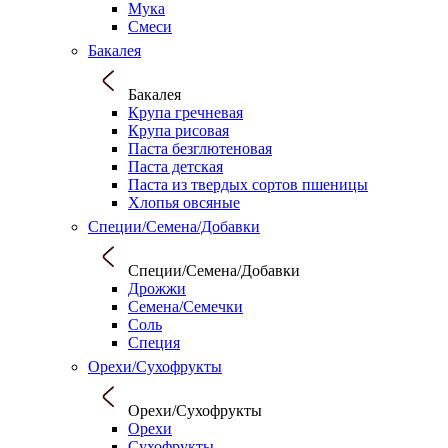
Мука
Смеси
Бакалея
Бакалея
Крупа гречневая
Крупа рисовая
Паста безглютеновая
Паста детская
Паста из твердых сортов пшеницы
Хлопья овсяные
Специи/Семена/Добавки
Специи/Семена/Добавки
Дрожжи
Семена/Семечки
Соль
Специя
Орехи/Сухофрукты
Орехи/Сухофрукты
Орехи
Сухофрукты