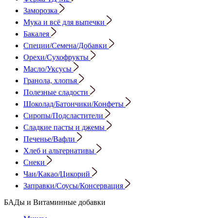
Заморозка
Мука и всё для выпечки
Бакалея
Специи/Семена/Добавки
Орехи/Сухофрукты
Масло/Уксусы
Гранола, хлопья
Полезные сладости
Шоколад/Батончики/Конфеты
Сиропы/Подсластители
Сладкие пасты и джемы
Печенье/Вафли
Хлеб и альтернативы
Снеки
Чаи/Какао/Цикорий
Заправки/Соусы/Консервация
БАДы и Витаминные добавки