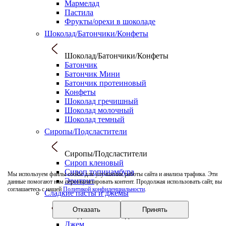
Мармелад
Пастила
Фрукты/орехи в шоколаде
Шоколад/Батончики/Конфеты
Шоколад/Батончики/Конфеты
Батончик
Батончик Мини
Батончик протеиновый
Конфеты
Шоколад гречишный
Шоколад молочный
Шоколад темный
Сиропы/Подсластители
Сиропы/Подсластители
Сироп кленовый
Сироп топинамбура
Мы используем файлы cookie для улучшения работы сайта и анализа трафика. Эти
Эритрит
данные помогают нам персонализировать контент. Продолжая использовать сайт, вы
соглашаетесь с нашей
Политикой конфиденциальности
.
Сладкие пасты и джемы
Отказать
Принять
Сладкие пасты и джемы
Джем