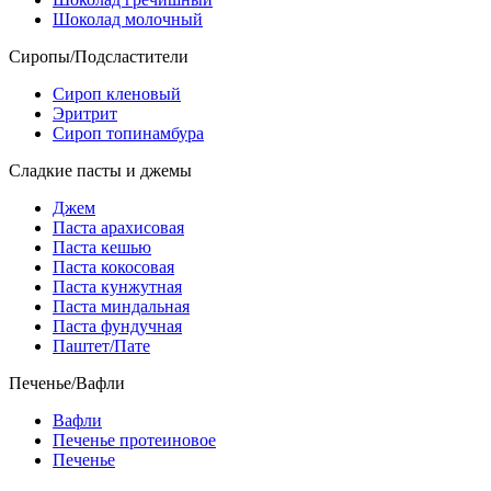
Шоколад молочный
Сиропы/Подсластители
Сироп кленовый
Эритрит
Сироп топинамбура
Сладкие пасты и джемы
Джем
Паста арахисовая
Паста кешью
Паста кокосовая
Паста кунжутная
Паста миндальная
Паста фундучная
Паштет/Пате
Печенье/Вафли
Вафли
Печенье протеиновое
Печенье