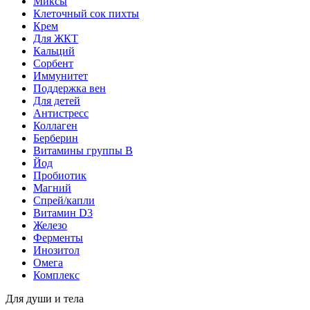
Миксы
Клеточный сок пихты
Крем
Для ЖКТ
Кальций
Сорбент
Иммунитет
Поддержка вен
Для детей
Антистресс
Коллаген
Берберин
Витамины группы B
Йод
Пробиотик
Магний
Спрей/капли
Витамин D3
Железо
Ферменты
Инозитол
Омега
Комплекс
Для души и тела