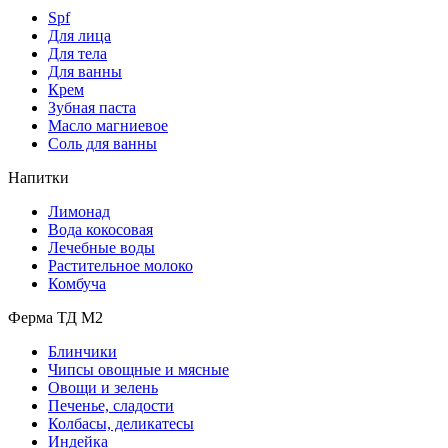
Spf
Для лица
Для тела
Для ванны
Крем
Зубная паста
Масло магниевое
Соль для ванны
Напитки
Лимонад
Вода кокосовая
Лечебные воды
Растительное молоко
Комбуча
Ферма ТД М2
Блинчики
Чипсы овощные и мясные
Овощи и зелень
Печенье, сладости
Колбасы, деликатесы
Индейка