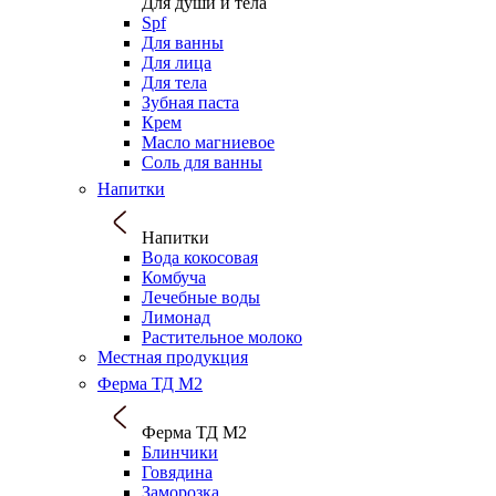
Для души и тела
Spf
Для ванны
Для лица
Для тела
Зубная паста
Крем
Масло магниевое
Соль для ванны
Напитки
Напитки
Вода кокосовая
Комбуча
Лечебные воды
Лимонад
Растительное молоко
Местная продукция
Ферма ТД М2
Ферма ТД М2
Блинчики
Говядина
Заморозка