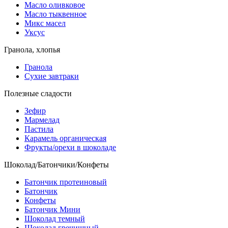
Масло оливковое
Масло тыквенное
Микс масел
Уксус
Гранола, хлопья
Гранола
Сухие завтраки
Полезные сладости
Зефир
Мармелад
Пастила
Карамель органическая
Фрукты/орехи в шоколаде
Шоколад/Батончики/Конфеты
Батончик протеиновый
Батончик
Конфеты
Батончик Мини
Шоколад темный
Шоколад гречишный