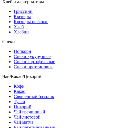
Хлеб и альтернативы
Гриссини
Крекеры
Крекеры овсяные
Хлеб
Хлебцы
Снеки
Попкорн
Снеки кукурузные
Снеки картофельные
Снеки протеиновые
Чаи/Какао/Цикорий
Кофе
Какао
Священный базилик
Тулси
Цикорий
Чай гречишный
Чай листовой
Чай матча
Чай пакетированный