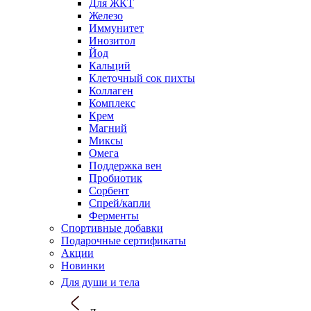
Для ЖКТ
Железо
Иммунитет
Инозитол
Йод
Кальций
Клеточный сок пихты
Коллаген
Комплекс
Крем
Магний
Миксы
Омега
Поддержка вен
Пробиотик
Сорбент
Спрей/капли
Ферменты
Спортивные добавки
Подарочные сертификаты
Акции
Новинки
Для души и тела