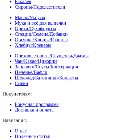
Бакалея
Сиропы/Подсластители
Масло/Уксусы
Мука и всё для выпечки
Орехи/Сухофрукты
Специи/Семена/Добавки
Овсянка/Хлопья/Гранола
Хлебцы/Крекеры
Ореховые пасты/Сгущенка/Джемы
Чаи/Какао/Цикорий
Заправки/Соусы/Консервация
Печенье/Вафли
Шоколад/Батончики/Конфеты
Снеки
Покупателям:
Бонусная программа
Доставка и оплата
Навигация:
О нас
Полезные статьи