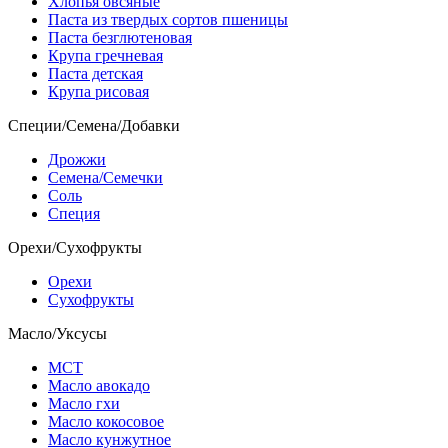
Хлопья овсяные
Паста из твердых сортов пшеницы
Паста безглютеновая
Крупа гречневая
Паста детская
Крупа рисовая
Специи/Семена/Добавки
Дрожжи
Семена/Семечки
Соль
Специя
Орехи/Сухофрукты
Орехи
Сухофрукты
Масло/Уксусы
МСТ
Масло авокадо
Масло гхи
Масло кокосовое
Масло кунжутное