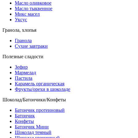
Масло оливковое
Масло тыквенное
Микс масел
Уксус
Гранола, хлопья
Гранола
Сухие завтраки
Полезные сладости
Зефир
Мармелад
Пастила
Карамель органическая
Фрукты/орехи в шоколаде
Шоколад/Батончики/Конфеты
Батончик протеиновый
Батончик
Конфеты
Батончик Мини
Шоколад темный
Шоколад гречишный