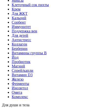
Миксы
Клеточный сок пихты
Крем
Для ЖКТ
Кальций
Сорбент
Иммунитет
Поддержка вен
Для детей
Антистресс
Коллаген
Берберин
Витамины группы B
Йод
Пробиотик
Магний
Спрей/капли
Витамин D3
Железо
Ферменты
Инозитол
Омега
Комплекс
Для души и тела