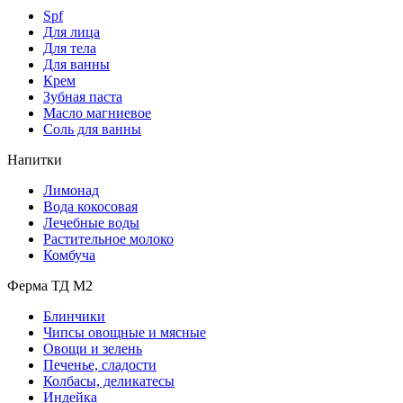
Spf
Для лица
Для тела
Для ванны
Крем
Зубная паста
Масло магниевое
Соль для ванны
Напитки
Лимонад
Вода кокосовая
Лечебные воды
Растительное молоко
Комбуча
Ферма ТД М2
Блинчики
Чипсы овощные и мясные
Овощи и зелень
Печенье, сладости
Колбасы, деликатесы
Индейка