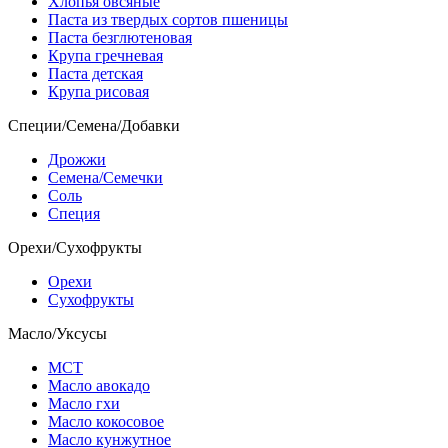
Хлопья овсяные
Паста из твердых сортов пшеницы
Паста безглютеновая
Крупа гречневая
Паста детская
Крупа рисовая
Специи/Семена/Добавки
Дрожжи
Семена/Семечки
Соль
Специя
Орехи/Сухофрукты
Орехи
Сухофрукты
Масло/Уксусы
МСТ
Масло авокадо
Масло гхи
Масло кокосовое
Масло кунжутное