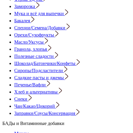
Заморозка
Мука и всё для выпечки
Бакалея
Специи/Семена/Добавки
Орехи/Сухофрукты
Масло/Уксусы
Гранола, хлопья
Полезные сладости
Шоколад/Батончики/Конфеты
Сиропы/Подсластители
Сладкие пасты и джемы
Печенье/Вафли
Хлеб и альтернативы
Снеки
Чаи/Какао/Цикорий
Заправки/Соусы/Консервация
БАДы и Витаминные добавки