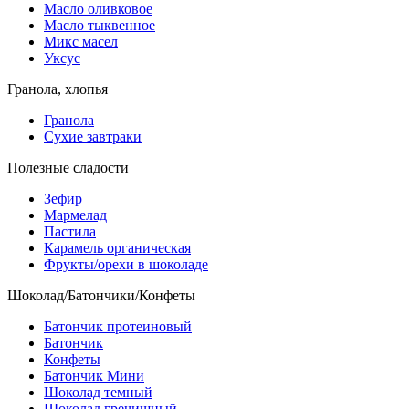
Масло оливковое
Масло тыквенное
Микс масел
Уксус
Гранола, хлопья
Гранола
Сухие завтраки
Полезные сладости
Зефир
Мармелад
Пастила
Карамель органическая
Фрукты/орехи в шоколаде
Шоколад/Батончики/Конфеты
Батончик протеиновый
Батончик
Конфеты
Батончик Мини
Шоколад темный
Шоколад гречишный