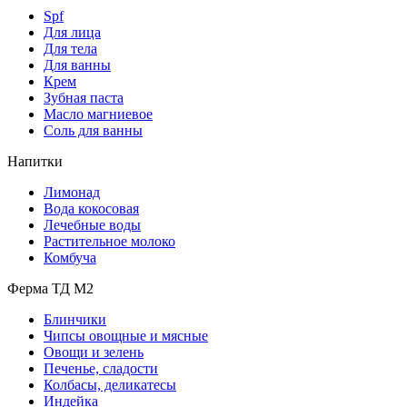
Spf
Для лица
Для тела
Для ванны
Крем
Зубная паста
Масло магниевое
Соль для ванны
Напитки
Лимонад
Вода кокосовая
Лечебные воды
Растительное молоко
Комбуча
Ферма ТД М2
Блинчики
Чипсы овощные и мясные
Овощи и зелень
Печенье, сладости
Колбасы, деликатесы
Индейка