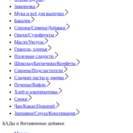
Заморозка
Мука и всё для выпечки
Бакалея
Специи/Семена/Добавки
Орехи/Сухофрукты
Масло/Уксусы
Гранола, хлопья
Полезные сладости
Шоколад/Батончики/Конфеты
Сиропы/Подсластители
Сладкие пасты и джемы
Печенье/Вафли
Хлеб и альтернативы
Снеки
Чаи/Какао/Цикорий
Заправки/Соусы/Консервация
БАДы и Витаминные добавки