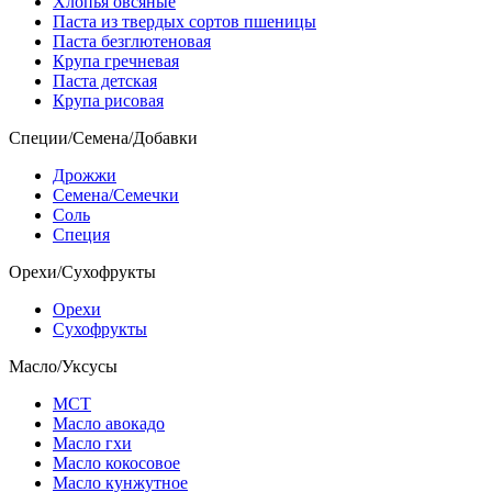
Хлопья овсяные
Паста из твердых сортов пшеницы
Паста безглютеновая
Крупа гречневая
Паста детская
Крупа рисовая
Специи/Семена/Добавки
Дрожжи
Семена/Семечки
Соль
Специя
Орехи/Сухофрукты
Орехи
Сухофрукты
Масло/Уксусы
МСТ
Масло авокадо
Масло гхи
Масло кокосовое
Масло кунжутное