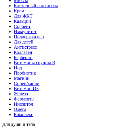
Миксы
Клеточный сок пихты
Крем
Для ЖКТ
Кальций
Сорбент
Иммунитет
Поддержка вен
Для детей
Антистресс
Коллаген
Берберин
Витамины группы B
Йод
Пробиотик
Магний
Спрей/капли
Витамин D3
Железо
Ферменты
Инозитол
Омега
Комплекс
Для души и тела